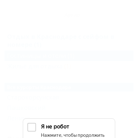
Архив
Отдых в Краснодаре с сейфом в
номере (1)
Гостиницы и отели
(1)
Жильё для отдыха
(1)
Все курорты Краснодара
Старокорсунская
Пашковский
Ленина