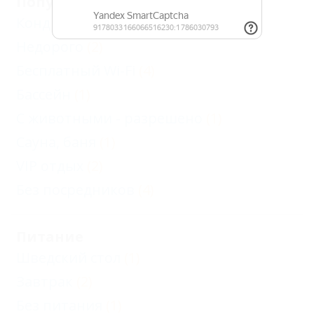
Популярные
Кондиционер
(4)
Недорого
(2)
Бесплатный Wi-Fi
(4)
Бассейн
(1)
С животными - разрешено
(1)
Сауна, баня
(1)
VIP отдых
(2)
Без посредников
(4)
Питание
Шведский стол
(1)
Завтрак
(2)
Без питания
(1)