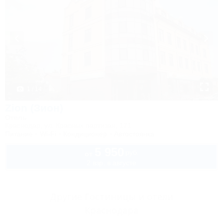
1 / 14
Zion (Зион)
Отель
Краснодар, ул. Красных партизан, 171
Питание
Wi-Fi
Кондиционер
Автостоянка
5 950
руб.
от
2 взр. в августе
Другие Гостиницы и отели
Краснодара