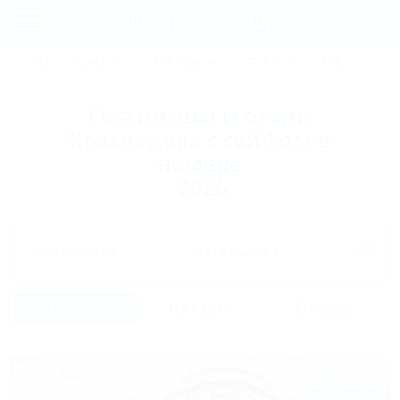
Фильтры и сортировка
Главная
СОЧИ
АНАПА
ГЕЛЕНДЖИК
ТУАПСЕ
ЕЙСК
КР
Регистрация
Гостиницы и отели
Вход
Краснодара с сейфом в
номере
2026
Дата заезда
Дата выезда
Список
На карте
Отзывы