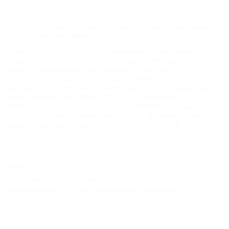
ГЛАВНАЯ
КОНТАКТЫ
НОВОСТИ
ПУТЕВОДИТЕЛЬ
© 2006–2026 Отдых.на Кубани.ру — отдых и туризм в Краснодарском
крае и Республике Адыгея.
Компании ООО "На Кубани.ру" принадлежит доменное имя
nakubani.ru на основании "Свидетельства о регистрации доменного
имени", свидетельство о регистрации СМИ –Эл № ФС77-79732 от
07.12.2020 г. (12+), зарегистрировано Федеральной службой по
надзору в сфере связи, информационных технологий и массовых
коммуникаций (РОСКОМНАДЗОР), а так же товарный знак
"НАКУБАНИ ОТДЫХ КУБАНИ ОТДЫХ.НА КУБАНИ.РУ" на основании
"Свидетельства на Товарный Знак № 547792". Это подтверждает
юридическую защиту прав, согласно статьям 1252 ГК РФ, 1484 ГК РФ
и 1229 ГК РФ.
ООО "На Кубани.ру"
2312157635
1082312013827
Продолжая работу с сайтом, вы подтверждаете
Все права защищены.
использование сайтом cookies вашего браузера.
Присоединяйтесь к нам!
СОГЛАСЕН