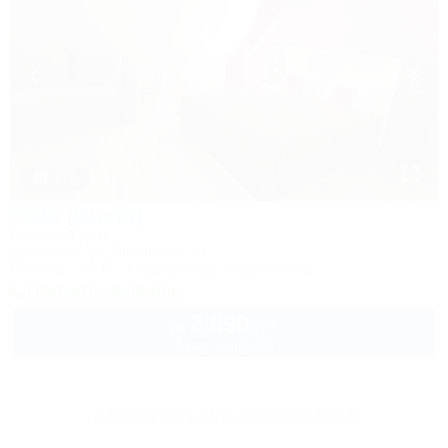
1 / 6
Vista (Виста)
Гостевой дом
Краснодар, ул. Памирская, 11
Питание
Wi-Fi
Кондиционер
Автостоянка
Показать телефон
2 690
руб.
от
2 взр. в августе
Другие объекты Краснодара