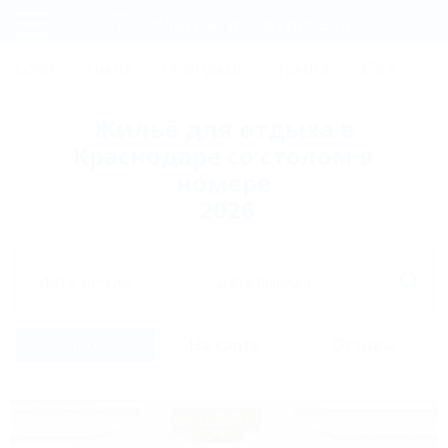
Фильтры и сортировка
Главная
СОЧИ
АНАПА
ГЕЛЕНДЖИК
ТУАПСЕ
ЕЙСК
КР
Регистрация
Жильё для отдыха в
Вход
Краснодаре со столом в
номере
2026
Дата заезда
Дата выезда
Список
На карте
Отзывы