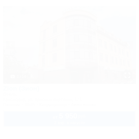
1 / 14
Zion (Зион)
Отель
Краснодар, ул. Красных партизан, 171
Питание
Wi-Fi
Кондиционер
Автостоянка
5 950
руб.
от
2 взр. в августе