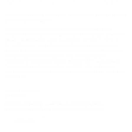
ГЛАВНАЯ
КОНТАКТЫ
НОВОСТИ
ПУТЕВОДИТЕЛЬ
© 2006–2026 Отдых.на Кубани.ру — отдых и туризм в Краснодарском
крае и Республике Адыгея.
Компании ООО "На Кубани.ру" принадлежит доменное имя
nakubani.ru на основании "Свидетельства о регистрации доменного
имени", свидетельство о регистрации СМИ –Эл № ФС77-79732 от
07.12.2020 г. (12+), зарегистрировано Федеральной службой по
надзору в сфере связи, информационных технологий и массовых
коммуникаций (РОСКОМНАДЗОР), а так же товарный знак
"НАКУБАНИ ОТДЫХ КУБАНИ ОТДЫХ.НА КУБАНИ.РУ" на основании
"Свидетельства на Товарный Знак № 547792". Это подтверждает
юридическую защиту прав, согласно статьям 1252 ГК РФ, 1484 ГК РФ
и 1229 ГК РФ.
ООО "На Кубани.ру"
2312157635
1082312013827
Продолжая работу с сайтом, вы подтверждаете
Все права защищены.
использование сайтом cookies вашего браузера.
Присоединяйтесь к нам!
СОГЛАСЕН