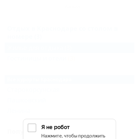
Архив
Отдых в Краснодаре со столом в
номере (3)
Жильё для отдыха
(3)
Гостиницы и отели
(3)
Все курорты Краснодара
Старокорсунская
Пашковский
Ленина
Популярные