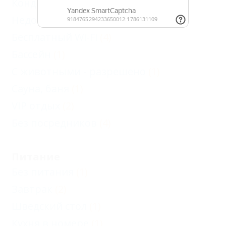
Кондиционер
(4)
Недорого
(2)
Бесплатный Wi-Fi
(4)
Бассейн
(1)
С животными - разрешено
(1)
Сауна, баня
(1)
VIP отдых
(2)
Без посредников
(4)
Питание
Без питания
(1)
Завтрак
(2)
Шведский стол
(1)
Кухня в номере
(1)