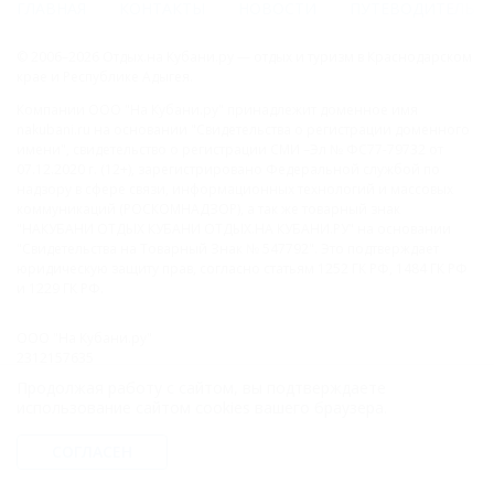
ГЛАВНАЯ
КОНТАКТЫ
НОВОСТИ
ПУТЕВОДИТЕЛЬ
© 2006–2026 Отдых.на Кубани.ру — отдых и туризм в Краснодарском
крае и Республике Адыгея.
Компании ООО "На Кубани.ру" принадлежит доменное имя
nakubani.ru на основании "Свидетельства о регистрации доменного
имени", свидетельство о регистрации СМИ –Эл № ФС77-79732 от
07.12.2020 г. (12+), зарегистрировано Федеральной службой по
надзору в сфере связи, информационных технологий и массовых
коммуникаций (РОСКОМНАДЗОР), а так же товарный знак
"НАКУБАНИ ОТДЫХ КУБАНИ ОТДЫХ.НА КУБАНИ.РУ" на основании
"Свидетельства на Товарный Знак № 547792". Это подтверждает
юридическую защиту прав, согласно статьям 1252 ГК РФ, 1484 ГК РФ
и 1229 ГК РФ.
ООО "На Кубани.ру"
2312157635
1082312013827
Продолжая работу с сайтом, вы подтверждаете
Все права защищены.
использование сайтом cookies вашего браузера.
Присоединяйтесь к нам!
СОГЛАСЕН