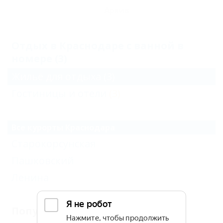
Архив
Отдых в Краснодаре с ванной в
номере (3)
Жильё для отдыха
(3)
Гостиницы и отели
(3)
Все курорты Краснодара
Старокорсунская
Пашковский
Ленина
Популярные