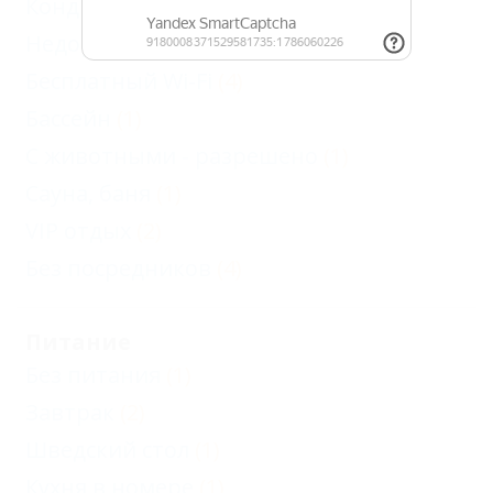
Кондиционер
(4)
Недорого
(2)
Бесплатный Wi-Fi
(4)
Бассейн
(1)
С животными - разрешено
(1)
Сауна, баня
(1)
VIP отдых
(2)
Без посредников
(4)
Питание
Без питания
(1)
Завтрак
(2)
Шведский стол
(1)
Кухня в номере
(1)