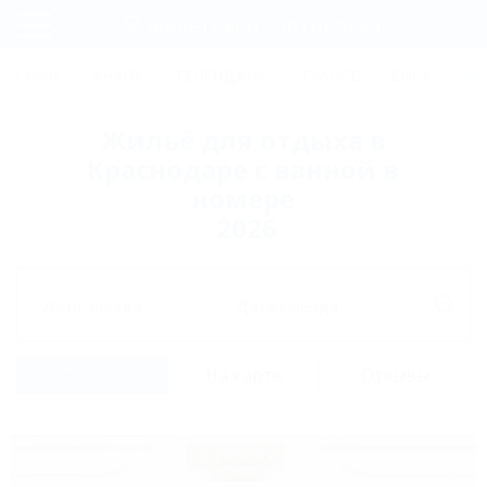
Фильтры и сортировка
Главная
СОЧИ
АНАПА
ГЕЛЕНДЖИК
ТУАПСЕ
ЕЙСК
КР
Регистрация
Жильё для отдыха в
Вход
Краснодаре с ванной в
номере
2026
Дата заезда
Дата выезда
Список
На карте
Отзывы