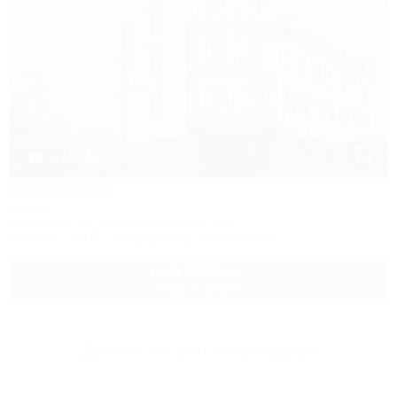
1 / 14
Zion (Зион)
Отель
Краснодар, ул. Красных партизан, 171
Питание
Wi-Fi
Кондиционер
Автостоянка
5 950
руб.
от
2 взр. в августе
Другие объекты Краснодара