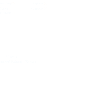
вый год
(2)
На двоих
(4)
йские
На троих
(4)
аздники
(2)
) - 52 км
вский Район) - 72 км