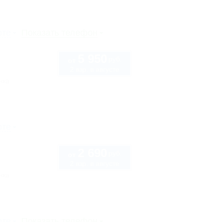
рте
Показать телефон
5 950
руб.
от
2 взр. в августе
нка
рте
2 690
руб.
от
2 взр. в августе
нка
рте
Показать телефон