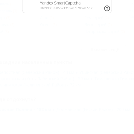
нварь
(3)
Зима
(2)
Два дня
(2)
Но
евраль
(3)
Весна
(3)
Три дня
(2)
Ма
пр
арт
(3)
Лето
(3)
Семь дней
(2)
прель
(3)
Осень
(3)
Десять дней
(2)
ай
(3)
Четырнадцать дней
(2)
Показать ещё
оседние населенные пункты
репостная (Северский Район) - 44 км
Убинская (Северский Район
оронежская (Усть-Лабинский Район) - 59 км
Тимашевск (Тимаше
алининская (Калининский Район) - 72 км
де отдохнуть?
расная Поляна - 182 км
Должанская (Ейский Район) - 200 км