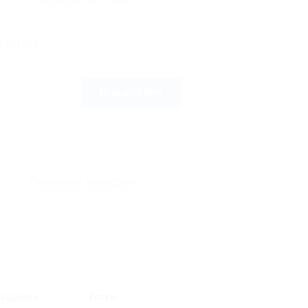
одара
Подробнее
рте
Показать телефон
Архив
аздники
Гости