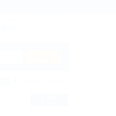
е без посредников на лето - Отдых.на Кубани.ру
Регистрация
Вход
ы
Термальные источники
 2026
х в Краснодаре?
Поиск
исок
На карте
Отзывы
3 600
руб.
от
2 взр. в августе