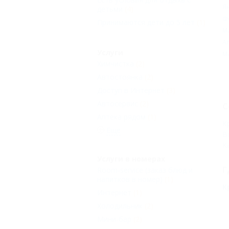
Я
детьми
(4)
Ф
Принимаются дети до 5 лет
(1)
М
А
Услуги
М
Химчистка
(2)
Автостоянка
(2)
Доступ в Интернет
(3)
Автосервис
(2)
С
Аптека рядом
(1)
К
Еще
В
К
Услуги в номерах
Г
Room-service (заказ блюд и
напитков в номер)
(1)
К
Интернет
(1)
Холодильник
(2)
Мини-бар
(2)