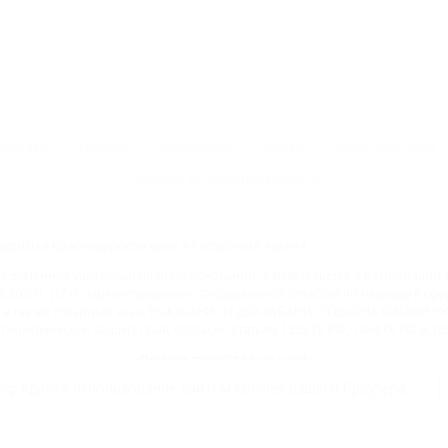
Контакты
Новости
Путеводитель
Форум
Профессионалам
Политика конфиденциальности
туризм в Краснодарском крае и Республике Адыгея.
доменное имя nakubani.ru на основании "Свидетельства о регистрации 
2.2020 г. (12+), зарегистрировано Федеральной службой по надзору в с
а так же товарный знак "НАКУБАНИ ОТДЫХ КУБАНИ ОТДЫХ.НА КУБАНИ.РУ" 
 юридическую защиту прав, согласно статьям 1252 ГК РФ, 1484 ГК РФ и 122
Присоединяйтесь к нам!
ерждаете использование сайтом cookies вашего браузера.