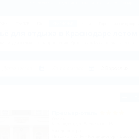
КРАСНОДАР: Жильё для отдыха в Краснодаре летом 2026 – бронировани
ДЖИК
ТУАПСЕ
Ейск
КРАСНОДАР
Крым
Горнолыжные курорт
ё для отдыха в Краснодаре летом
илья для отдыха по направлению Краснодар. Куда поехать на отды
Сп
Премьер-отель
Отель
Краснодар, ул. Васнецова, 16
5км до центра
Питание
Wi-Fi
Кондиционер
Бассейн