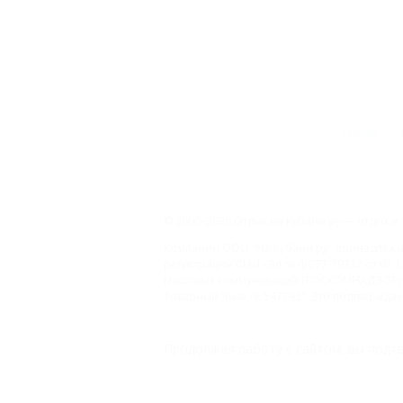
Главная
© 2006–2026 Отдых.на Кубани.ру — отдых и 
Компании ООО "На Кубани.ру" принадлежит 
регистрации СМИ –Эл № ФС77-79732 от 07.1
массовых коммуникаций (РОСКОМНАДЗОР), 
Товарный Знак № 547792". Это подтверждает
ООО "На Кубани.ру"
Продолжая работу с сайтом, вы подтв
2312157635
1082312013827
Все права защищены.