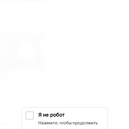
Другие объекты Красн
Астория
Квартирный отель
Краснодар, ул. Кореновская, 57
8км до центра
Кондиционер
1 отзыв
Описание
Фотографии
На ка
есяцы
Сезоны
Дни
Пр