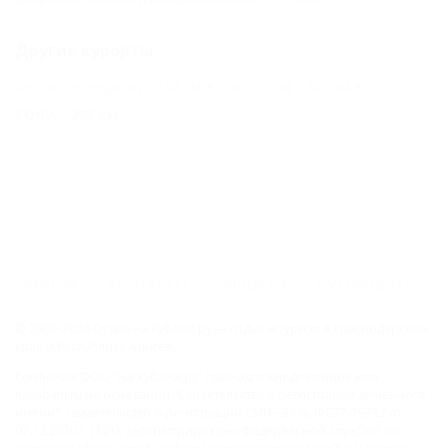
Другие курорты
Бетта (Геленджик) - 147 км
Лоо (Сочи) - 266 км
СОЧИ - 285 км
ГЛАВНАЯ
КОНТАКТЫ
НОВОСТИ
ПУТЕВОДИТЕЛЬ
© 2006–2026 Отдых.на Кубани.ру — отдых и туризм в Краснодарском
крае и Республике Адыгея.
Компании ООО "На Кубани.ру" принадлежит доменное имя
nakubani.ru на основании "Свидетельства о регистрации доменного
имени", свидетельство о регистрации СМИ –Эл № ФС77-79732 от
07.12.2020 г. (12+), зарегистрировано Федеральной службой по