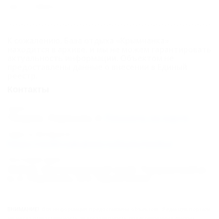
автостоянка.
К сожалению, База отдыха «Крымчанка»
находится в архиве, и мы не можем гарантировать
актуальность информации. Объектом не
предоставлены данные о внесении в Единый
реестр.
Контакты
Адрес:
Темрюк, Пересыпь
Показать на карте
Адрес в Интернете:
https://otdih.nakubani.ru/krymchanka/
Почтовый адрес:
353522, Краснодарский край, Темрюкский р-
н, п. Пересыпь, б/о "Крымчанка"
ВНИМАНИЕ!
Вся информация предоставлена объектом. Редакция портала
не несёт ответственность за достоверность представленных данных.