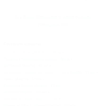
Все
базы Пересыпи
и
дома отдыха
Пересыпи
(16)
Соседние курорты
Сенной (Темрюкский Район) - 19 км
Темрюк (Темрюкский Район) - 28 км
Витязево (Анапа) - 61 км
Веселовка (Темрюкский Район) - 61 км
АНАПА - 71 км
Сукко (Анапа) - 87 км
Большой Утриш (Анапа) - 89 км
НОВОРОССИЙСК - 117 км
Мысхако (Новороссийск) - 117 км
Широкая Балка (Новороссийск) - 117 км