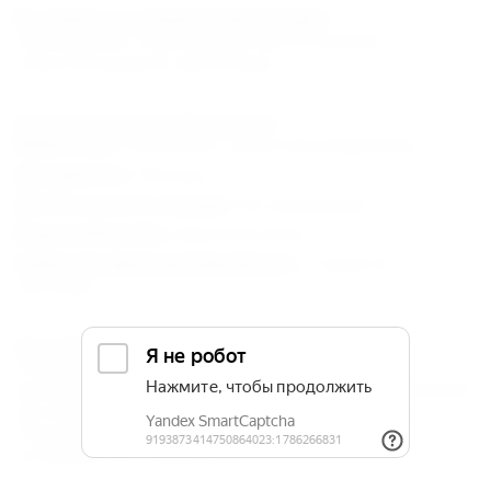
В стоимость размещения входит:
Проживание, пользование автостоянкой,
спортплощадкой, мангалами.
Дополнительная информация:
Животные :
Привозить животных разрешено.
Документы :
Паспорт.
Длительность заезда :
Не ограничена.
Водоснабжение :
Круглосуточно.
Характер функционирования :
С июня по
сентябрь
Как добраться:
Поездом или самолетом до г. Анапа, затем
рейсовым автобусом до г. Темрюк, далее рейсовым
автобусом или маршрутным такси на станицу
Пересыпь или на станицу Ахтанизовская до
остановки БО "Крымчанка".