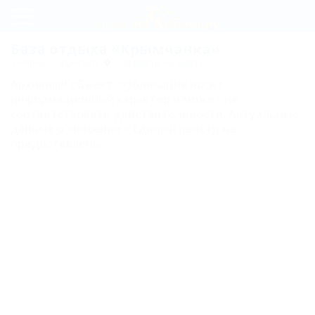
Регистрация
База отдыха «Крымчанка»
Темрюк, Пересыпь
Показать на карте
Вход
Архивный объект, публикация носит
информационный характер и может не
Крымчанка
соответствовать действительности. Актуальные
данные о внесении в Единый реестр не
предоставлены.
Цены
Схема
проезда
Карта
Отзывы