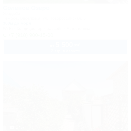
Соленое Озеро
Усадьба
Темрюк, Веселовка, ул. Новороссийская, 5
300м до моря
Wi-Fi
Кондиционер
Бассейн
Автостоянка
+7 (918) 900-15-00
5 500
руб.
от
2 взр. в августе
1 / 57