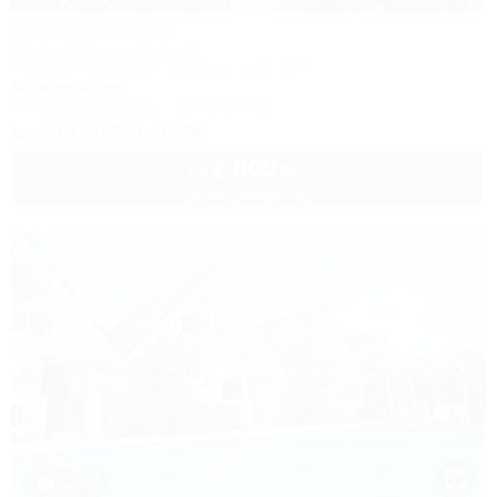
У двух сестер
Частное домовладение
Темрюк, Голубицкая, ул. Советская, 12а
600м до моря
Wi-Fi
Кондиционер
Автостоянка
+7 (918) 634-70-74
2 800
руб.
от
2 взр. в августе
1 / 52