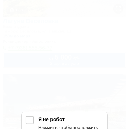
1 / 20
Лагуна Веселовка
База отдыха
Темрюк, Веселовка, ул. Невская, 13
150м до моря
Кондиционер
Автостоянка
+7 (938) 555-56-77
5 000
руб.
от
2 взр. в августе