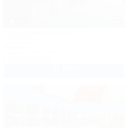
1 / 31
Морской Квартал 106
Апартаменты
Темрюк, Веселовка, ул. Морская, 4а, ЖК "Морской квартал"
20м до моря
Кондиционер
Автостоянка
+7 (918) 476-57-92
11 000
руб.
от
до 4 взр. в августе