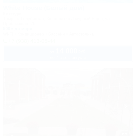
White House (Белый дом)
Коттедж
Темрюк, Голубицкая, Кооператив Лазурный Берег, ул.
Прибрежная, 75
500м до моря
Wi-Fi
Кондиционер
Бассейн
Автостоянка
+7 (938) 413-05-44
14 000
руб.
от
до 7 взр. в августе