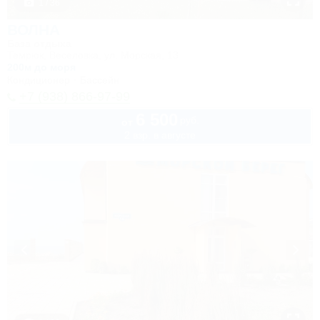
1 / 36
ВОЛНА
База отдыха
Темрюк, Веселовка, ул. Морская, 13
200м до моря
Кондиционер
Бассейн
+7 (938) 866-97-99
6 500
руб.
от
2 взр. в августе