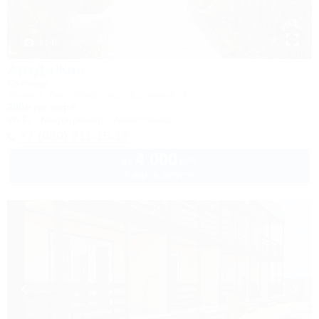
1 / 46
АртДиЖан
Коттедж
Темрюк, Веселовка, пер. Дорожный, 3
200м до моря
Wi-Fi
Кондиционер
Автостоянка
+7 (989) 211-15-16
4 000
руб.
от
2 взр. в августе