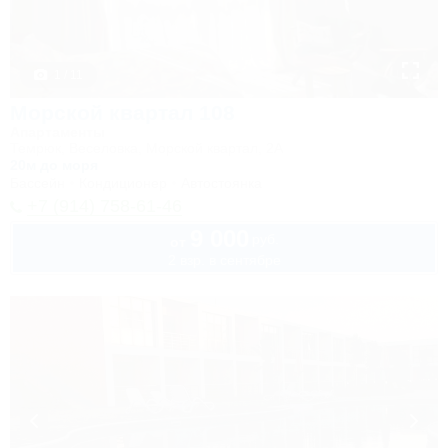
1 / 11
Морской квартал 108
Апартаменты
Темрюк, Веселовка, Морской квартал, 2А
20м до моря
Бассейн
Кондиционер
Автостоянка
+7 (914) 758-61-46
9 000
руб.
от
2 взр. в сентябре