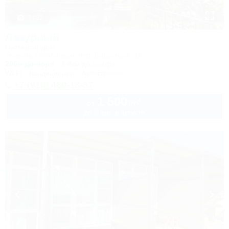
1 / 32
Лазурный
Гостевой дом
Темрюк, Голубицкая, пер. Вишневый, 1а
200м до моря
1,4км до центра
Wi-Fi
Кондиционер
Автостоянка
+7 (918) 460-18-37
1 500
руб.
от
до 3 взр. в августе