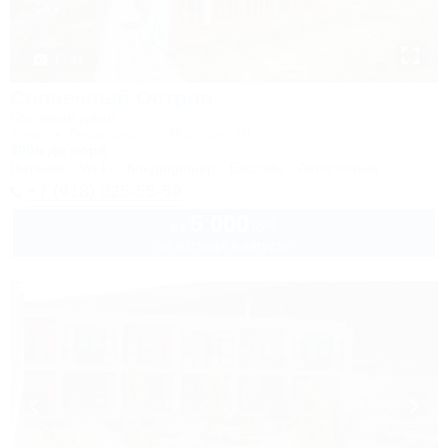
1 / 44
Солнечный Остров
Гостевой двор
Темрюк, Веселовка, ул. Морская, 10
300м до моря
Питание
Wi-Fi
Кондиционер
Бассейн
Автостоянка
+7 (918) 025-55-59
5 000
руб.
от
за коттедж в августе