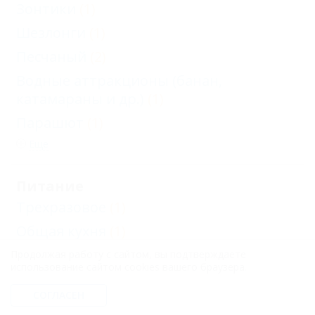
Зонтики
(1)
Шезлонги
(1)
Песчаный
(2)
Водные аттракционы (банан,
катамараны и др.)
(1)
Парашют
(1)
Еще
Питание
Трехразовое
(1)
Общая кухня
(1)
Пансион
(1)
Продолжая работу с сайтом, вы подтверждаете
использование сайтом cookies вашего браузера.
Без питания
(1)
СОГЛАСЕН