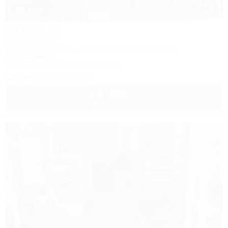
1 / 22
На палубе
Гостевой дом
Темрюк, Голубицкая, ПК Кавказ, ул. Темрюкская, 11
200м до моря
Wi-Fi
Кондиционер
Автостоянка
Показать телефон
3 300
руб.
от
до 4 взр. в августе