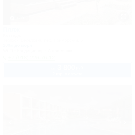
1 / 28
Пляж
Коттедж
Темрюк, Веселовка, пер. Приморский, 6
200м до моря
Wi-Fi
Кондиционер
Автостоянка
+7 (918) 226-76-12
3 800
руб.
от
2 взр. в августе