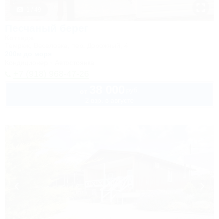
1 / 49
Песчаный берег
Коттедж
Темрюк, Веселовка, пер. Дорожный, 4
200м до моря
Кондиционер
Автостоянка
+7 (918) 968-47-26
38 000
руб.
от
2 взр. в августе