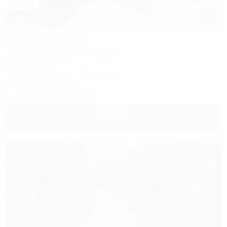
1 / 21
Розовый закат
Коттеджный комплекс
Темрюк, Веселовка, ул. Жукова, 14
400м до моря
Wi-Fi
Кондиционер
Автостоянка
Акция "Обвал цен!"
+7 (988) 317-70-01
2 565
руб.
от
2 взр. в августе