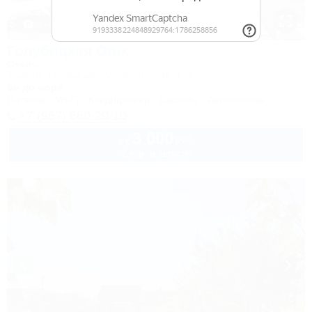
1 / 31
Голубицкая Onix
Отель
Темрюк, Голубицкая, ул. Курортная, 127
9м до моря
Питание
Wi-Fi
Кондиционер
Бассейн
Автостоянка
+7 (967) 660-20-10
3 000
руб.
от
2 взр. в августе