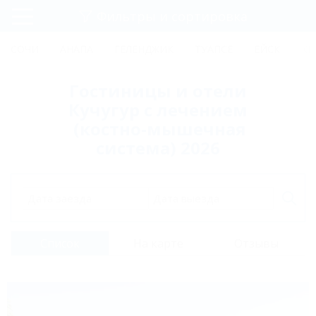
Фильтры и сортировка
Главная
СОЧИ
АНАПА
ГЕЛЕНДЖИК
ТУАПСЕ
ЕЙСК
КР
Регистрация
Гостиницы и отели
Вход
Кучугур с лечением
(костно-мышечная
система) 2026
Дата заезда
Дата выезда
Список
На карте
Отзывы