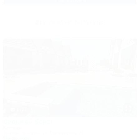
2 взр. в августе
Другие объекты Кучугур
1 / 21
Седьмой берег
Коттедж
Темрюк, Кучугуры, ул. Приазовская, 24
50м до моря