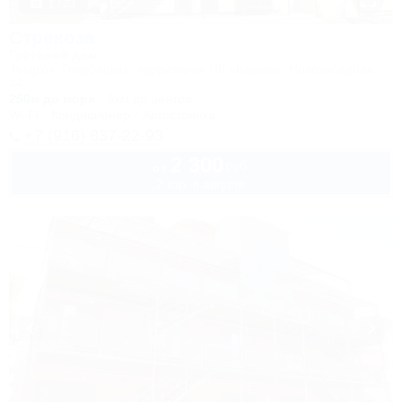
1 / 23
Стрекоза
Гостевой дом
Темрюк, Голубицкая, территория ПК «Кавказ», Новозападная,
44
250м до моря
3км до центра
Wi-Fi
Кондиционер
Автостоянка
+7 (916) 837-22-93
2 300
руб.
от
2 взр. в августе