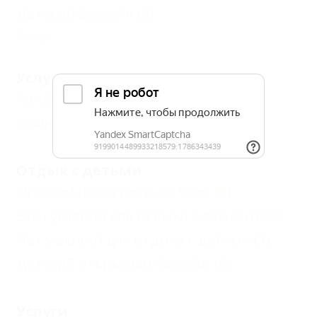
Детский бассейн
(8)
Еще
Услуги делового туризма
Конференц-зал
(1)
Комната переговоров
(1)
Отдых с детьми
Принимаются дети до 5 лет
(5)
Есть условия для отдыха с детьми
(20)
Нет условий для отдыха с детьми
(1)
Детский открытый бассейн
(5)
Услуги