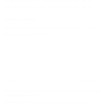
Адлер (Сочи) - 38 км
Лазаревское (Сочи) - 69 км
Красная Поляна - 75 км
Лдзаа (Пицунда) - 88 км
Другие курорты
ГЕЛЕНДЖИК - 171 км
Малый Утриш (Анапа) - 220 км
Большая Алушта - 441 км
ГЛАВНАЯ
КОНТАКТЫ
НОВОСТИ
ПУТЕВОДИТЕЛЬ
© 2006–2026 Отдых.на Кубани.ру — отдых и туризм в Краснодарском
крае и Республике Адыгея.
Компании ООО "На Кубани.ру" принадлежит доменное имя