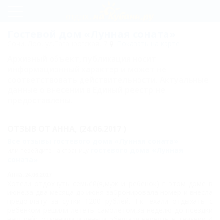
Регистрация
Гостевой дом «Лунная соната»
Сочи, Лоо, ул.Таганрогская, 7
Показать на карте
Вход
Архивный объект, публикация носит
Лунная
информационный характер и может не
соответствовать действительности. Актуальные
соната
данные о внесении в Единый реестр не
предоставлены.
Пляж
Услуги
ОТЗЫВ ОТ
АННА,
(24.06.2017 )
и
Все отзывы гостевого дома «Лунная соната»
гостевого дома «Лунная
или перейдите на страницу
сервис
соната»
Схема
Анна,
24.06.2017
Хотели отдохнуть семьёй(я,муж и ребенок) в этом доме в
проезда
июне.за два месяца до июня забронировала номер и внесла
предоплату за сутки 1200 рублей. Т.к. ехали отдыхать с
Цены
ребенком решили лететь самолётом,за неделю до поездки
наш рейс отменили и деньги обещали вернуть в течении 4