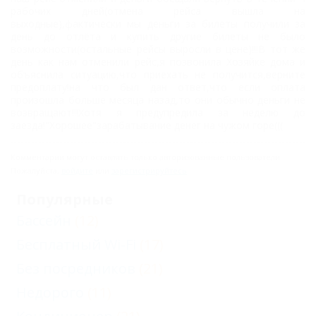
Номера
рабочих дней(отмена рейса вышла на
выходные),фактически мы деньги за билеты получили за
Эконом с
день до отлёта и купить другие билеты не было
возможности(остальные рейсы выросли в цене)!!!В тот же
доп.местом
день как нам отменили рейс,я позвонила Хозяйке дома и
объяснила ситуацию,что приехать не получится,верните
Пятиместный с
предоплату!на что был дан ответ,что если оплата
произошла больше месяца назад,то они обычно деньги не
удобствами
возвращают!!!Хотя я предупредила за неделю до
Трехкомнатная
заезда!"Хорошее"зарабатывание денег на чужом горе(((
квартира под
Комментарии могут оставлять только авторизованные пользователи.
ключ с кухней
Пожалуйста,
войдите
или
зарегистрируйтесь
.
Двухместный с
Популярные
удобствами
Бассейн
(12)
Трехместный с
Бесплатный Wi-Fi
(17)
удобствами
Без посредников
(21)
Четырехместный
Недорого
(11)
с удобствами