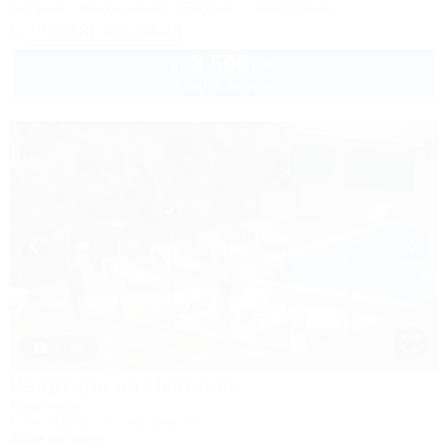
Питание
Кондиционер
Бассейн
Автостоянка
+7 (918) 303-58-28
3 500
руб.
от
2 взр. в августе
1 / 28
Квартира на Чкалова
Квартира
Сочи, Адлер, ул. Чкалова, 11
300м до моря