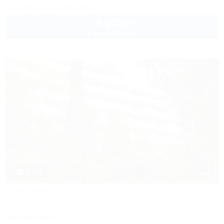
Показать телефон
4 000
руб.
от
2 взр. в августе
1 / 48
Светлана
Апартаменты
Сочи, Курортный проспект, 75, корпус 1
300м до моря
1,7км до центра