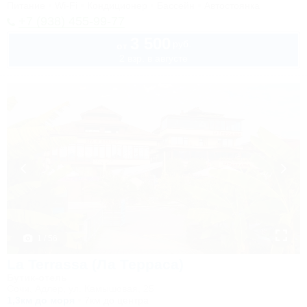
Питание
Wi-Fi
Кондиционер
Бассейн
Автостоянка
+7 (938) 455-99-77
3 500
руб.
от
2 взр. в августе
1 / 56
La Terrassa (Ла Терраса)
Бутик-отель
Сочи, Адлер, ул. Камышовая, 25
1,3км до моря
7км до центра