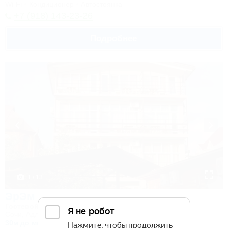
Wi-Fi
Кондиционер
Автостоянка
+7 (918) 143-23-26
Подробнее
1 / 13
ЭрЭм
Гостевой дом
Сочи, Адлер, ул. Прибрежная, 23
30м до моря
6км до центра