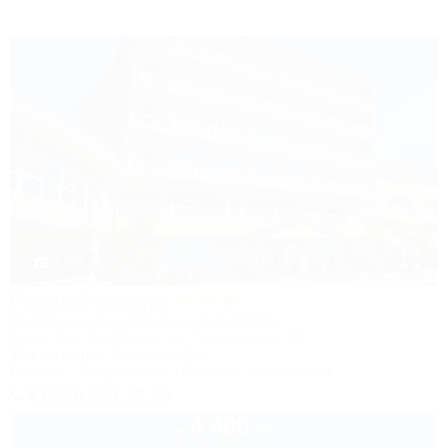
1 / 85
Горный воздух
Лечебно-оздоровительный комплекс
Сочи, Лоо, Атарбеково, ул. Таганрогская, 4/3
10м до моря
5км до центра
Питание
Кондиционер
Бассейн
Автостоянка
8 (800) 333-78-33
4 400
руб.
от