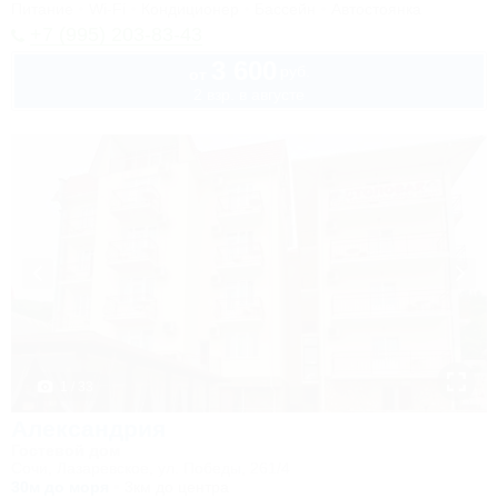
Питание
Wi-Fi
Кондиционер
Бассейн
Автостоянка
+7 (995) 203-83-43
3 600
руб.
от
2 взр. в августе
1 / 33
Александрия
Гостевой дом
Сочи, Лазаревское, ул. Победы, 261/4
30м до моря
3км до центра