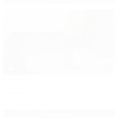
1 взр. в августе
1 / 17
Марианна
Гостевой дом
Сочи, Лоо, ул. Солнечная, 8
150м до моря
2,0км до центра
Питание
Wi-Fi
Бассейн
Кондиционер
Автостоянка
+7 (918) 107-93-43
Подробнее