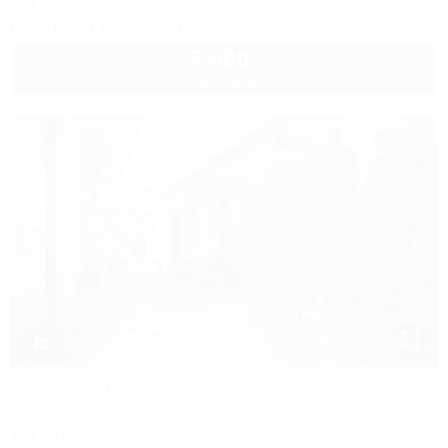
Wi-Fi
Кондиционер
Автостоянка
+7 (952) 857-50-50
7 500
руб.
от
2 взр. в августе
1 / 37
Черноморский бриз
Частный сектор
Сочи, Лазаревское, ул. Ушакова
50м до моря
789м до центра