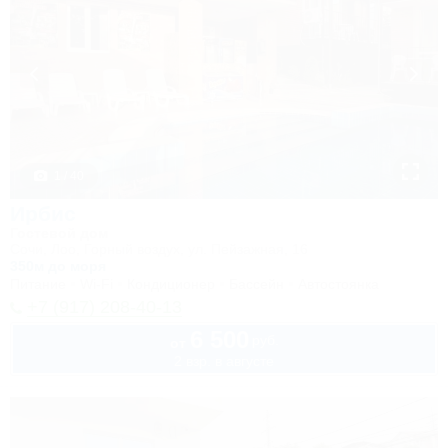
1 / 40
Ирбис
Гостевой дом
Сочи, Лоо, Горный воздух, ул. Пейзажная, 16
350м до моря
Питание
Wi-Fi
Кондиционер
Бассейн
Автостоянка
+7 (917) 208-40-13
6 500
руб.
от
2 взр. в августе