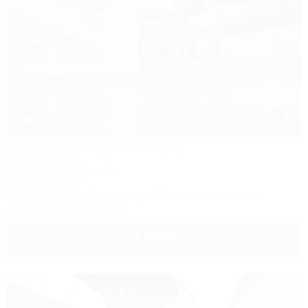
1 / 49
White House (Вайт Хаус)
Гостевой дом
Сочи, Лоо, СНТ Бриз, 64
350м до моря
Питание
Wi-Fi
Кондиционер
Бассейн
Автостоянка
+7 (917) 20-84-013
5 500
руб.
от
2 взр. в августе