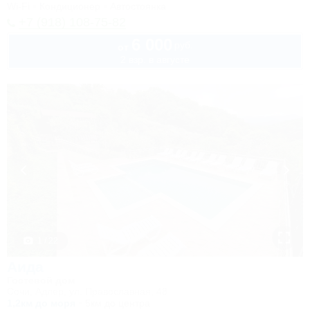
Wi-Fi
Кондиционер
Автостоянка
+7 (918) 108-75-82
6 000
руб.
от
2 взр. в августе
1 / 22
Аида
Гостевой дом
Сочи, Адлер, ул. Православная, 48
1,2км до моря
5км до центра