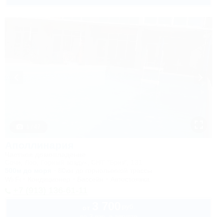
1 / 47
Аполлинария
Частное домовладение
Сочи, Лоо, Горный воздух, СНТ "Бриз", 131
500м до моря
80км до горнолыжной трассы
Wi-Fi
Кондиционер
Бассейн
Автостоянка
+7 (913) 136-61-11
3 700
руб.
от
до 3 взр. в августе