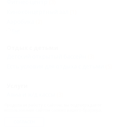
Фитнес-центр
(3)
Киноконцертный зал
(1)
Аэробика
(2)
Еще
Отдых с детьми
Детский открытый бассейн
(3)
Есть условия для отдыха с детьми
(5)
Услуги
Авиа и ж/д кассы
(3)
Почта рядом
(4)
Продолжая работу с сайтом, вы подтверждаете
использование сайтом cookies вашего браузера.
Прачечная
(5)
СОГЛАСЕН
Автостоянка
(5)