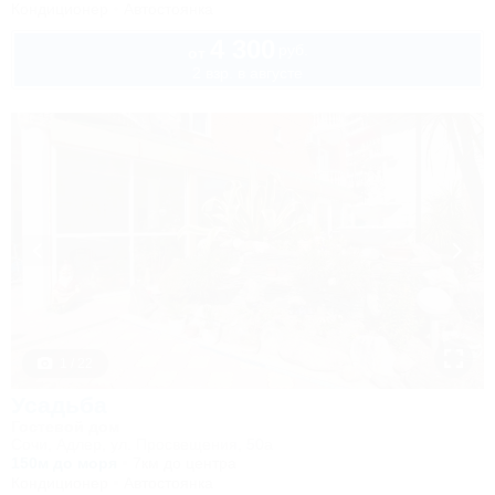
Кондиционер
Автостоянка
4 300
руб.
от
2 взр. в августе
1 / 22
Усадьба
Гостевой дом
Сочи, Адлер, ул. Просвещения, 50а
150м до моря
7км до центра
Кондиционер
Автостоянка