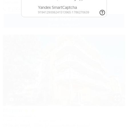
Питание
Wi-Fi
Кондиционер
Бассейн
Автостоянка
8 (800) 101-51-79
3 600
руб.
от
2 взр. в августе
1 / 25
Мария
Мини-гостиница
Сочи, Хоста, ул. Платановая, 2
200м до моря
52км до горнолыжной трассы