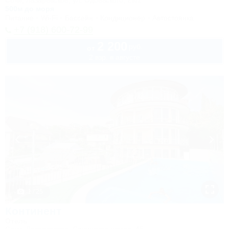
Сочи, Лазаревское, ул. Одоевского, 29/2
500м до моря
Питание
Wi-Fi
Бассейн
Кондиционер
Автостоянка
+7 (918) 600-72-99
2 200
руб.
от
2 взр. в августе
1 / 25
Континент
Отель