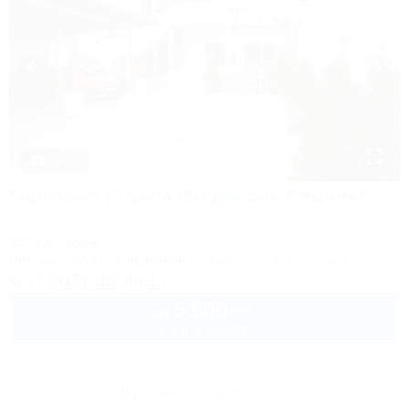
1 / 47
Madisson RoDina (Медиссон РоДина)
Гостевой дом
Сочи, Лоо, ул. Декабристов 158а
350м до моря
Питание
Wi-Fi
Кондиционер
Бассейн
Автостоянка
+7 (917) 208-40-13
5 500
руб.
от
2 взр. в августе
Другие объекты Лоо