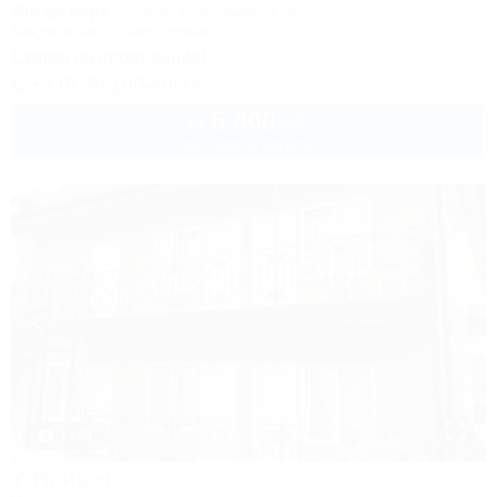
50м до моря
20м до горнолыжной трассы
Кондиционер
Автостоянка
Скидка на проживание!
+7 (916) 180-49-14
6 400
руб.
от
до 6 взр. в августе
1 / 23
У Наиры