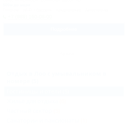
Сочи, Лазаревское, Сочинское шоссе, 4Б
500м до моря
Питание
Wi-Fi
Бассейн
Кондиционер
Автостоянка
+7 (989) 160-08-00
Подробнее
Архив
Отдых в Лоо с умывальником в
номере (5)
Гостиницы и отели
(5)
Жильё для отдыха
(6)
Частный сектор
(5)
Санатории и пансионаты
(1)