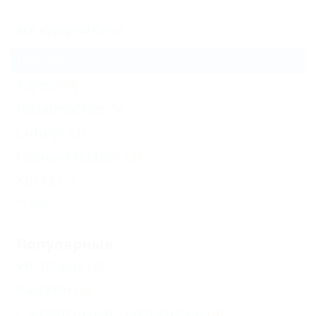
Все курорты Сочи
Лоо
(8)
Адлер
(9)
Лазаревское
(5)
Сириус
(3)
Горный Воздух
(3)
Хоста
(1)
Еще
Популярные
VIP отдых
(2)
Бассейн
(5)
С животными - разрешено
(4)