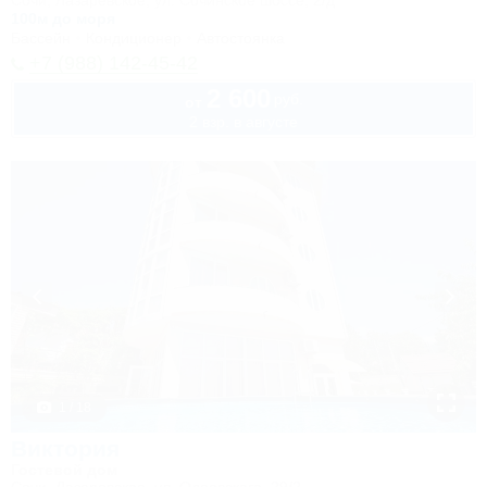
Сочи, Лазаревское, ул. Сочинское шоссе, 2/д
100м до моря
Бассейн
Кондиционер
Автостоянка
+7 (988) 142-45-42
2 600
руб.
от
2 взр. в августе
1 / 18
Виктория
Гостевой дом