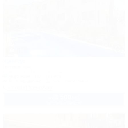
1 / 50
Жемчуг
Гостевой дом
Сочи, Лоо, ул. Таллинская, 23Б
400м до моря
3км до центра
Wi-Fi
Кондиционер
Бассейн
Автостоянка
+7 (918) 306-02-56
3 500
руб.
от
до 3 взр. в августе