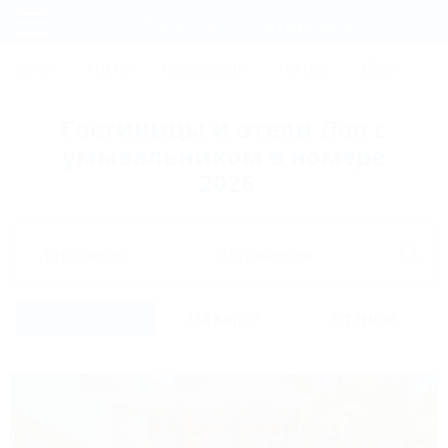
Фильтры и сортировка
Главная
СОЧИ
АНАПА
ГЕЛЕНДЖИК
ТУАПСЕ
ЕЙСК
КР
Регистрация
Гостиницы и отели Лоо с
Вход
умывальником в номере
2026
Дата заезда
Дата выезда
Список
На карте
Отзывы