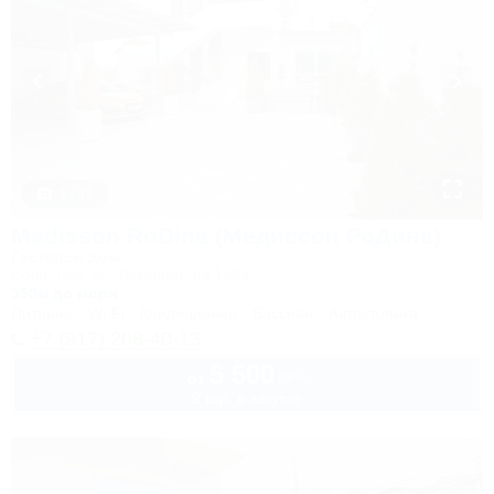
1 / 47
Madisson RoDina (Медиссон РоДина)
Гостевой дом
Сочи, Лоо, ул. Декабристов 158а
350м до моря
Питание
Wi-Fi
Кондиционер
Бассейн
Автостоянка
+7 (917) 208-40-13
5 500
руб.
от
2 взр. в августе