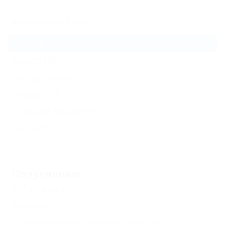
Все курорты Сочи
Лоо
(8)
Адлер
(9)
Лазаревское
(5)
Сириус
(3)
Горный Воздух
(3)
Хоста
(1)
Еще
Популярные
VIP отдых
(2)
Бассейн
(5)
С животными - разрешено
(4)