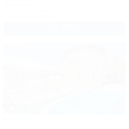
Сочи, Лазаревское, ул. Одоевского, 29/2
500м до моря
Питание
Wi-Fi
Бассейн
Кондиционер
Автостоянка
+7 (918) 600-72-99
2 200
руб.
от
2 взр. в августе
1 / 25
Континент
Отель