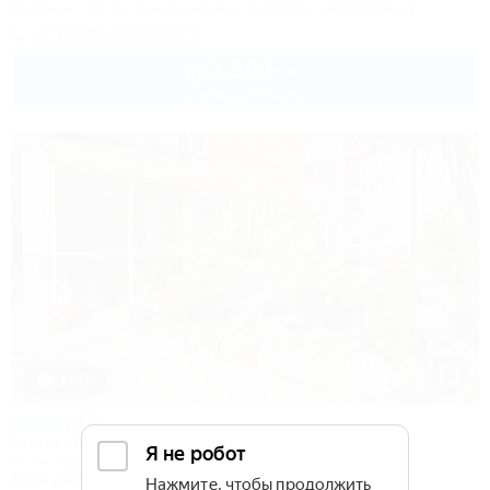
Питание
Wi-Fi
Кондиционер
Бассейн
Автостоянка
+7 (938) 455-99-77
3 500
руб.
от
2 взр. в августе
1 / 22
Усадьба
Гостевой дом
Сочи, Адлер, ул. Просвещения, 50а
150м до моря
7км до центра