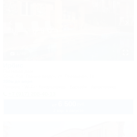
1 / 40
Ирбис
Гостевой дом
Сочи, Лоо, Горный воздух, ул. Пейзажная, 16
350м до моря
Питание
Wi-Fi
Кондиционер
Бассейн
Автостоянка
+7 (917) 208-40-13
6 500
руб.
от
2 взр. в августе