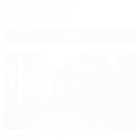
Апартаменты
Сочи, Курортный проспект, 75, корпус 1
300м до моря
1,7км до центра
Wi-Fi
Кондиционер
Автостоянка
+7 (952) 857-50-50
7 500
руб.
от
2 взр. в августе
1 / 37
Черноморский бриз