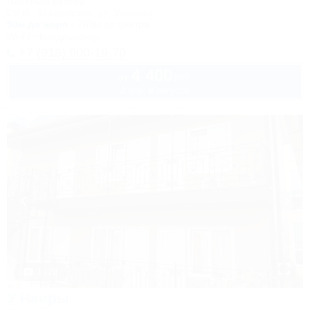
Частный сектор
Сочи, Лазаревское, ул. Ушакова
50м до моря
789м до центра
Wi-Fi
Кондиционер
+7 (918) 900-19-70
4 400
руб.
от
2 взр. в августе
1 / 23
У Наиры