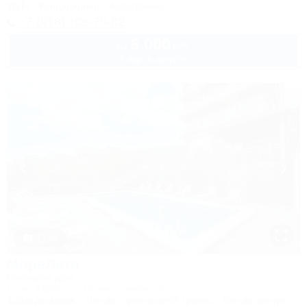
Wi-Fi
Кондиционер
Автостоянка
+7 (918) 108-75-82
6 000
руб.
от
2 взр. в августе
1 / 23
МореЛето
Гостевой дом
Сочи, Адлер, ул. Православная, 31
1,2км до моря
40м до горнолыжной трассы
5км до центра