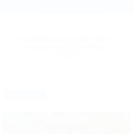
Фильтры и сортировка
Главная
СОЧИ
АНАПА
ГЕЛЕНДЖИК
ТУАПСЕ
ЕЙСК
КР
Регистрация
Гостиницы и отели Лоо с
Вход
открытым бассейном
2026
Дата заезда
Дата выезда
Список
На карте
Отзывы