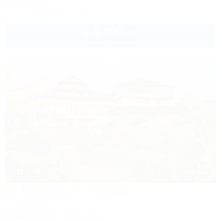
Кондиционер
+7 (918) 499-23-05
5 000
руб.
от
до 4 взр. в августе
1 / 56
La Terrassa (Ла Терраса)
Бутик-отель
Сочи, Адлер, ул. Камышовая, 25
1,3км до моря
7км до центра