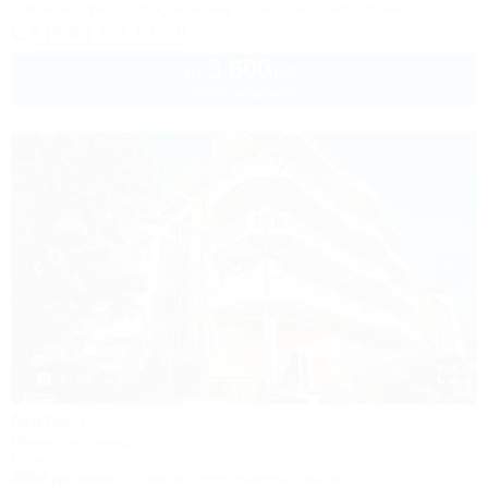
Питание
Wi-Fi
Кондиционер
Бассейн
Автостоянка
8 (800) 101-51-79
3 600
руб.
от
2 взр. в августе
1 / 25
Мария
Мини-гостиница
Сочи, Хоста, ул. Платановая, 2
200м до моря
52км до горнолыжной трассы