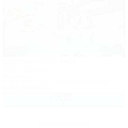
1 / 49
White House (Вайт Хаус)
Гостевой дом
Сочи, Лоо, СНТ Бриз, 64
350м до моря
Питание
Wi-Fi
Кондиционер
Бассейн
Автостоянка
+7 (917) 20-84-013
5 500
руб.
от
2 взр. в августе
Другие объекты Лоо