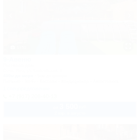
1 / 51
9-Авеню
Гостевой дом
Сочи, Лоо, ул. Енисейская, 9
400м до моря
5км до центра
Питание
Wi-Fi
Бассейн
Кондиционер
Автостоянка
1 спецпредложение
+7 (917) 208-40-13
3 500
руб.
от
2 взр. в августе