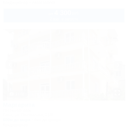
Кондиционер
Автостоянка
4 300
руб.
от
2 взр. в августе
1 / 42
Маргарита
Гостевой дом
Сочи, ул. Полтавская, 21/9
600м до моря
6км до центра
Кондиционер