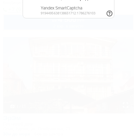
Кондиционер
Автостоянка
+7 (918) 206-25-73
4 500
руб.
от
2 взр. в августе
1 / 13
ЭрЭм
Гостевой дом
Сочи, Адлер, ул. Прибрежная, 23
30м до моря
6км до центра