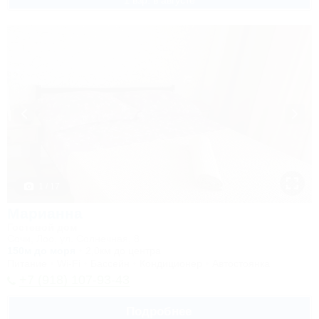
1 взр. в августе
1 / 17
Марианна
Гостевой дом
Сочи, Лоо, ул. Солнечная, 8
150м до моря
2,0км до центра
Питание
Wi-Fi
Бассейн
Кондиционер
Автостоянка
+7 (918) 107-93-43
Подробнее