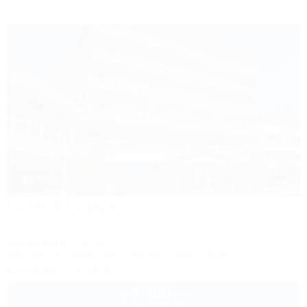
1 / 85
Горный воздух
Лечебно-оздоровительный комплекс
Сочи, Лоо, Атарбеково, ул. Таганрогская, 4/3
10м до моря
5км до центра
Питание
Кондиционер
Бассейн
Автостоянка
8 (800) 333-78-33
4 400
руб.
от