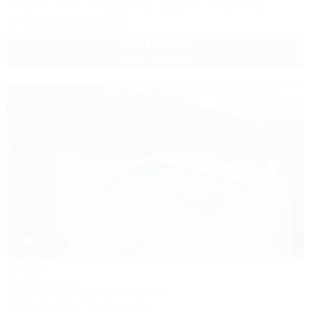
Питание
Wi-Fi
Кондиционер
Бассейн
Автостоянка
+7 (995) 203-83-43
3 600
руб.
от
2 взр. в августе
1 / 22
Аида
Гостевой дом
Сочи, Адлер, ул. Православная, 48
1,2км до моря
5км до центра