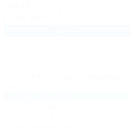
Сочи, Лазаревское, Сочинское шоссе, 4Б
500м до моря
Питание
Wi-Fi
Бассейн
Кондиционер
Автостоянка
+7 (989) 160-08-00
Подробнее
Архив
Отдых в Лоо с открытым бассейном
(5)
Гостиницы и отели
(5)
Жильё для отдыха
(6)
Частный сектор
(5)
Санатории и пансионаты
(1)