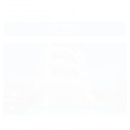
Сочи, Лазаревское, ул. Сочинское шоссе, 2/д
100м до моря
Бассейн
Кондиционер
Автостоянка
+7 (988) 142-45-42
2 600
руб.
от
2 взр. в августе
1 / 18
Виктория
Гостевой дом