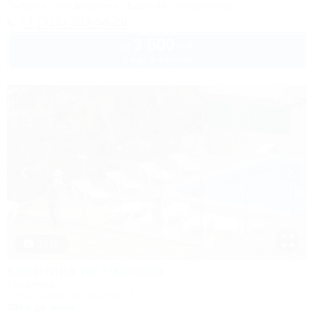
Питание
Кондиционер
Бассейн
Автостоянка
+7 (918) 303-58-28
3 500
руб.
от
2 взр. в августе
1 / 28
Квартира на Чкалова
Квартира
Сочи, Адлер, ул. Чкалова, 11
300м до моря