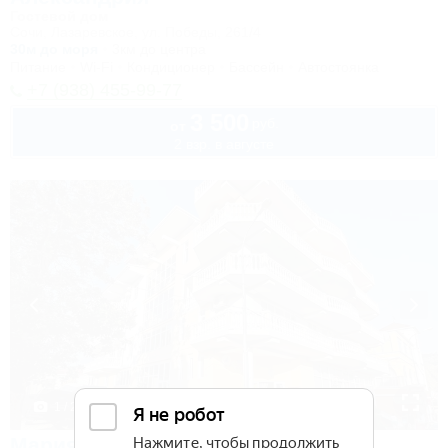
Гостевой дом
Сочи, Лазаревское, ул. Победы, 261/4
30м до моря
3км до центра
Питание
Wi-Fi
Кондиционер
Бассейн
Автостоянка
+7 (938) 455-99-77
3 500
руб.
от
2 взр. в августе
1 / 25
Мария