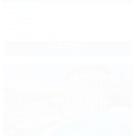
Виктория
Гостевой дом
Сочи, Лазаревское, ул. Одоевского, 29/2
500м до моря
Питание
Wi-Fi
Бассейн
Кондиционер
Автостоянка
+7 (918) 600-72-99
2 200
руб.
от
2 взр. в августе
1 / 25