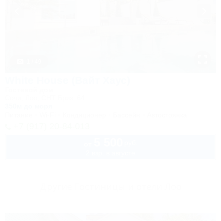
1 / 49
White House (Вайт Хаус)
Гостевой дом
Сочи, Лоо, СНТ Бриз, 64
350м до моря
Питание
Wi-Fi
Кондиционер
Бассейн
Автостоянка
+7 (917) 20-84-013
5 500
руб.
от
2 взр. в августе
Другие Гостиницы и отели Лоо