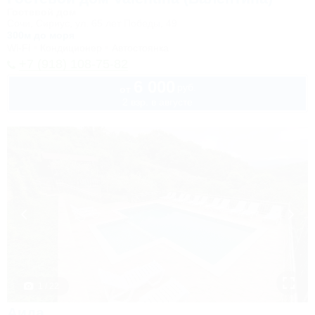
Гостевой дом
Сочи, Сириус, ул. 65 лет Победы, 49
300м до моря
Wi-Fi
Кондиционер
Автостоянка
+7 (918) 108-75-82
6 000
руб.
от
2 взр. в августе
1 / 22
Аида