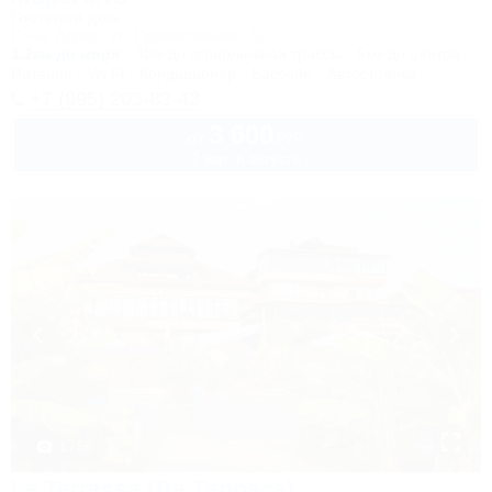
Гостевой дом
Сочи, Адлер, ул. Православная, 31
1,2км до моря
40м до горнолыжной трассы
5км до центра
Питание
Wi-Fi
Кондиционер
Бассейн
Автостоянка
+7 (995) 203-83-43
3 600
руб.
от
2 взр. в августе
1 / 56
La Terrassa (Ла Терраса)