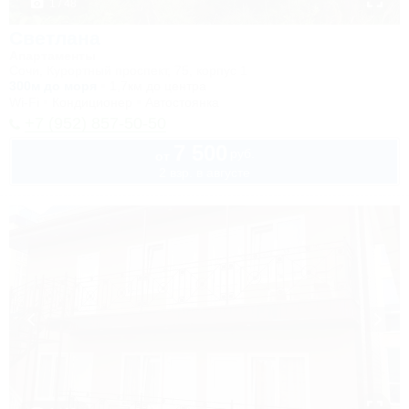
1 / 48
Светлана
Апартаменты
Сочи, Курортный проспект, 75, корпус 1
300м до моря
1,7км до центра
Wi-Fi
Кондиционер
Автостоянка
+7 (952) 857-50-50
7 500
руб.
от
2 взр. в августе