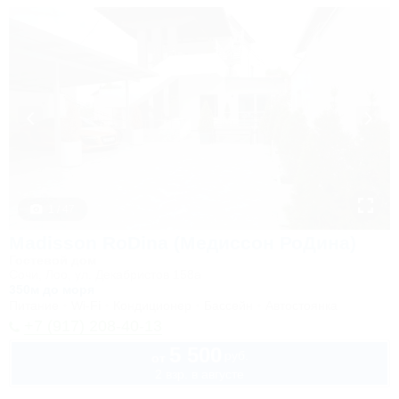
1 / 47
Madisson RoDina (Медиссон РоДина)
Гостевой дом
Сочи, Лоо, ул. Декабристов 158а
350м до моря
Питание
Wi-Fi
Кондиционер
Бассейн
Автостоянка
+7 (917) 208-40-13
5 500
руб.
от
2 взр. в августе