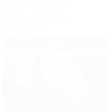
Нижнеимеретинская 137а
Апартаменты
Сочи, Адлер, ул. Нижнеимеретинская, 137а
50м до моря
20м до горнолыжной трассы
Кондиционер
Автостоянка
Скидка на проживание!
+7 (916) 180-49-14
6 400
руб.
от
до 6 взр. в августе