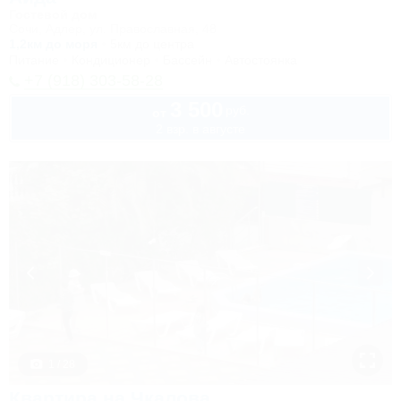
Гостевой дом
Сочи, Адлер, ул. Православная, 48
1,2км до моря
5км до центра
Питание
Кондиционер
Бассейн
Автостоянка
+7 (918) 303-58-28
3 500
руб.
от
2 взр. в августе
1 / 28
Квартира на Чкалова