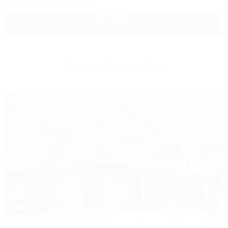
+7 (913) 136-61-11
3 700
руб.
от
до 3 взр. в августе
Другие объекты Сочи
1 / 44
Гостевой дом Valentina (Валентина)