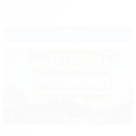
Сочи, Адлер, ул. Просвещения, 50а
150м до моря
7км до центра
Кондиционер
Автостоянка
+7 (918) 206-25-73
4 500
руб.
от
2 взр. в августе
1 / 13
ЭрЭм
Гостевой дом