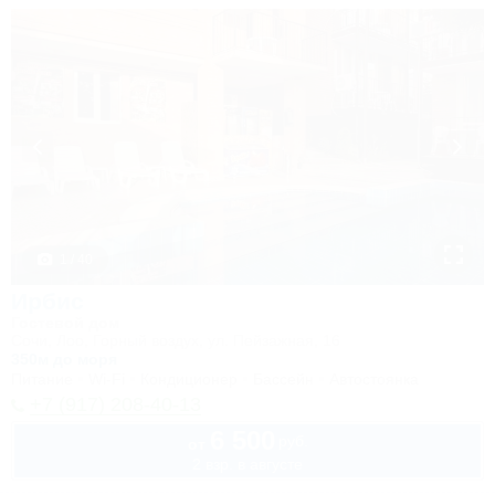
1 / 40
Ирбис
Гостевой дом
Сочи, Лоо, Горный воздух, ул. Пейзажная, 16
350м до моря
Питание
Wi-Fi
Кондиционер
Бассейн
Автостоянка
+7 (917) 208-40-13
6 500
руб.
от
2 взр. в августе