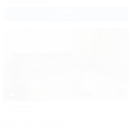
8 (800) 333-78-33
4 400
руб.
от
1 взр. в августе
1 / 17
Марианна
Гостевой дом
Сочи, Лоо, ул. Солнечная, 8
150м до моря
2,0км до центра
Питание
Wi-Fi
Бассейн
Кондиционер
Автостоянка