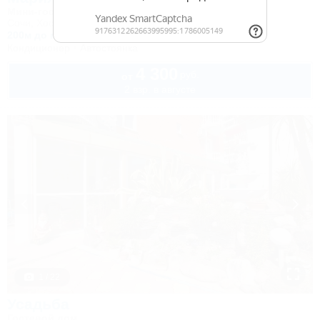
Мини-гостиница
Сочи, Хоста, ул. Платановая, 2
200м до моря
52км до горнолыжной трассы
Кондиционер
Автостоянка
4 300
руб.
от
2 взр. в августе
1 / 22
Усадьба
Гостевой дом