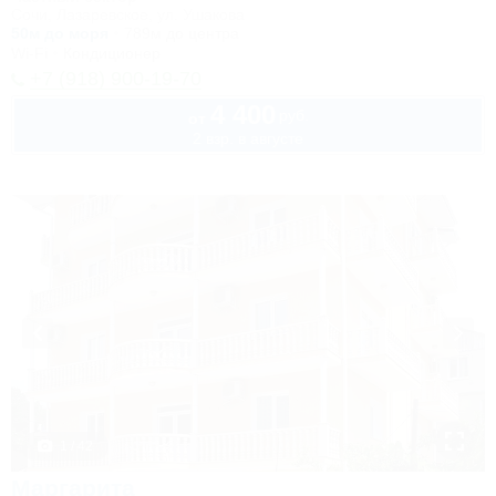
Сочи, Лазаревское, ул. Ушакова
50м до моря
789м до центра
Wi-Fi
Кондиционер
+7 (918) 900-19-70
4 400
руб.
от
2 взр. в августе
1 / 42
Маргарита