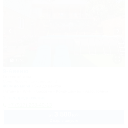
1 / 51
9-Авеню
Гостевой дом
Сочи, Лоо, ул. Енисейская, 9
400м до моря
5км до центра
Питание
Wi-Fi
Бассейн
Кондиционер
Автостоянка
1 спецпредложение
+7 (917) 208-40-13
3 500
руб.
от
2 взр. в августе