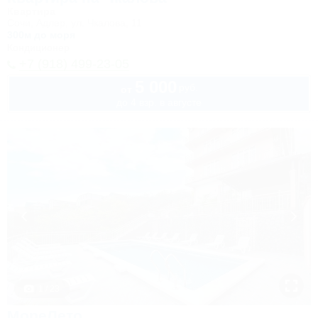
Квартира
Сочи, Адлер, ул. Чкалова, 11
300м до моря
Кондиционер
+7 (918) 499-23-05
5 000
руб.
от
до 4 взр. в августе
1 / 23
МореЛето