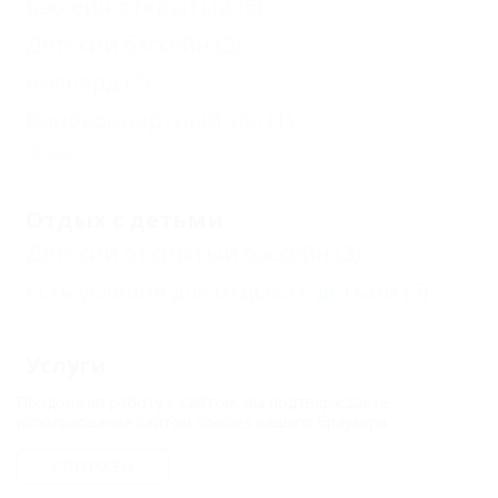
Бассейн открытый
(5)
Детский бассейн
(5)
Бильярд
(2)
Киноконцертный зал
(1)
Еще
Отдых с детьми
Детский открытый бассейн
(3)
Есть условия для отдыха с детьми
(5)
Услуги
Автостоянка
(5)
Продолжая работу с сайтом, вы подтверждаете
использование сайтом cookies вашего браузера.
Прачечная
(5)
СОГЛАСЕН
Бар при отеле
(1)