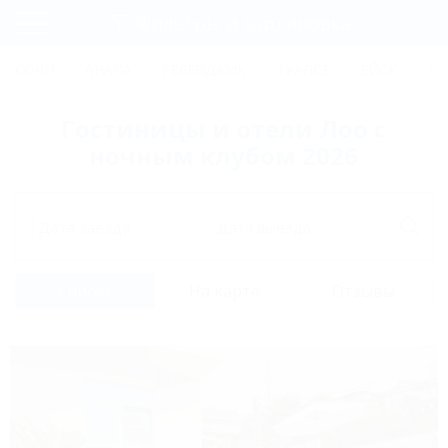
Фильтры и сортировка
Главная
СОЧИ
АНАПА
ГЕЛЕНДЖИК
ТУАПСЕ
ЕЙСК
КР
Регистрация
Гостиницы и отели Лоо с
Вход
ночным клубом 2026
Дата заезда
Дата выезда
Список
На карте
Отзывы