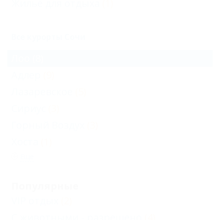
Жильё для отдыха
(1)
Все курорты Сочи
Лоо
(8)
Адлер
(9)
Лазаревское
(5)
Сириус
(3)
Горный Воздух
(3)
Хоста
(1)
Еще
Популярные
VIP отдых
(2)
С животными - разрешено
(4)