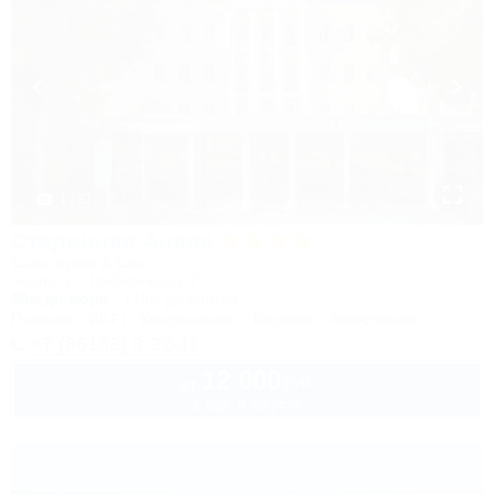
1 / 37
Старинная Анапа
Санаторий & Спа
Анапа, ул. Набережная, 2
50м до моря
715м до центра
Питание
Wi-Fi
Кондиционер
Бассейн
Автостоянка
+7 (86133) 3-22-11
12 000
руб.
от
1 взр. в августе