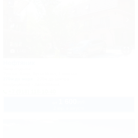
1 / 42
Нефтяник
База отдыха
Туапсе, Бжид, Бухта Инал, 2 участок
270м до моря
200м до центра
Кондиционер
Автостоянка
+7 (918) 118-10-40
1 600
руб.
от
2 взр. в августе