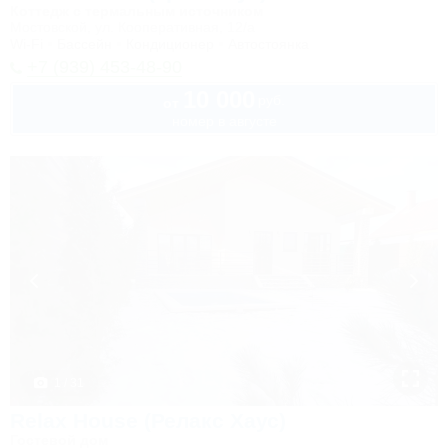
Коттедж с термальным источником
Мостовской, ул. Кооперативная, 12/а
Wi-Fi
Бассейн
Кондиционер
Автостоянка
+7 (939) 453-48-90
10 000
руб.
от
номер в августе
1 / 31
Relax House (Релакс Хаус)
Гостевой дом