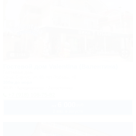
1 / 44
Гостевой дом Valentina (Валентина)
Гостевой дом
Сочи, Сириус, ул. 65 лет Победы, 49
300м до моря
Wi-Fi
Кондиционер
Автостоянка
+7 (918) 108-75-82
6 000
руб.
от
2 взр. в августе