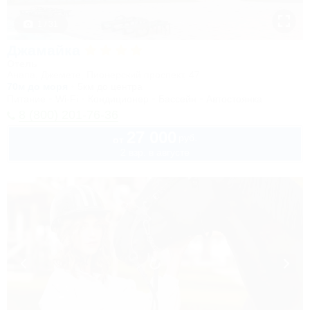
1 / 31
Джамайка
Отель
Анапа, Джемете, Пионерский проспект, 47
70м до моря
5км до центра
Питание
Wi-Fi
Кондиционер
Бассейн
Автостоянка
8 (800) 201-76-36
27 000
руб.
от
2 взр. в августе