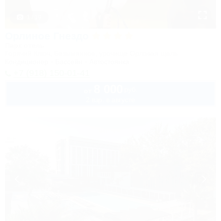
1 / 19
Орлиное Гнездо
Парк отель
Горячий Ключ, Безымянное, урочище Орловая щель
Кондиционер
Бассейн
Автостоянка
+7 (918) 150-01-41
8 000
руб.
от
2 взр. в августе