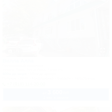
1 / 3
Вилла Алла
Гостиничный комплекс
Туапсе, Бжид, Бухта Инал, 1 участок
400м до моря
501м до центра
Питание
Wi-Fi
Кондиционер
Бассейн
Автостоянка
+7 (918) 114-20-00
3 600
руб.
от
2 взр. в августе