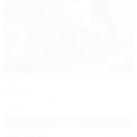
1 / 40
Calypso All Inclusive Resort Hotel
Отель
Анапа, Джемете, ул. Железнодорожная, 13
500м до моря
Питание
Wi-Fi
Кондиционер
Бассейн
Автостоянка
8 (800) 350-28-73
Подробнее