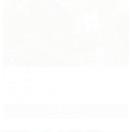
1 / 24
Villa Vitalia (Вилла Виталия)
Гостевой дом
Ейск, пер. Приморский, 29
100м до моря
2,4км до центра
Питание
Wi-Fi
Кондиционер
Автостоянка
+7 (928) 042-75-38
11 000
руб.
от
до 3 взр. в августе