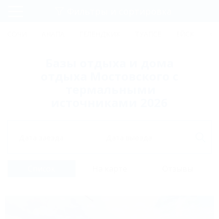
Фильтры и сортировка
Главная
СОЧИ
АНАПА
ГЕЛЕНДЖИК
ТУАПСЕ
ЕЙСК
КР
Регистрация
Базы отдыха и дома
Вход
отдыха Мостовского с
термальными
источниками 2026
Дата заезда
Дата выезда
Список
На карте
Отзывы