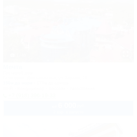
1 / 40
Мечта
Гостевой дом
Геленджик, Дивноморское, ул. Кирова, 7б
150м до моря
574м до центра
Wi-Fi
Кондиционер
Бассейн
Автостоянка
+7 (918) 396-19-33
6 000
руб.
от
2 взр. в августе