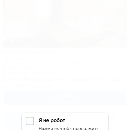
1 / 46
Затерянный рай
База отдыха
Туапсе, Бжид, Бухта Инал, ул. Морская, участок 2
300м до моря
Кондиционер
Автостоянка
Успейте забронировать лето по ценам прошлого года!
+7 (938) 550-00-33
1 600
руб.
от
2 взр. в августе