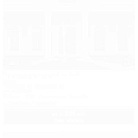
1 / 31
Премьер-отель
Отель
Краснодар, ул. Васнецова, 16
5км до центра
Питание
Wi-Fi
Кондиционер
Бассейн
Показать телефон
3 600
руб.
от
2 взр. в августе