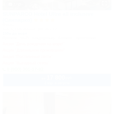
1 / 25
SUNPARCO Hotel Ultra all inclusive
(Санпарко)
Отель
Анапа, Пионерский проспект, 12
150м до моря
Питание
Wi-Fi
Кондиционер
Бассейн
Автостоянка
Акция "День рождения на море!"
Акция "Длительное проживание"
Акция "Постоянные гости"
Акция "Выгодный сезон"
8 (800) 301-17-82
17 800
руб.
от
2 взр. в августе