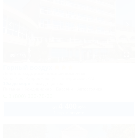
1 / 85
Горный воздух
Лечебно-оздоровительный комплекс
Сочи, Лоо, Атарбеково, ул. Таганрогская, 4/3
10м до моря
5км до центра
Питание
Кондиционер
Бассейн
Автостоянка
8 (800) 333-78-33
4 400
руб.
от
1 взр. в августе