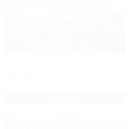
1 / 34
Morea Family Resort&Spa
Отель
Анапа, Джемете, Пионерский проспект, 88
250м до моря
Питание
Wi-Fi
Кондиционер
Бассейн
Автостоянка
8 (800) 350-27-14
Подробнее