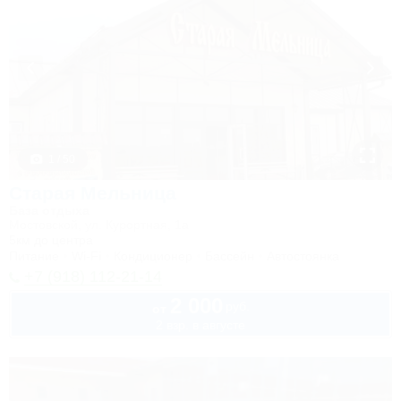
1 / 50
Старая Мельница
База отдыха
Мостовской, ул. Курортная, 1а
5км до центра
Питание
Wi-Fi
Кондиционер
Бассейн
Автостоянка
+7 (918) 112-21-14
2 000
руб.
от
2 взр. в августе