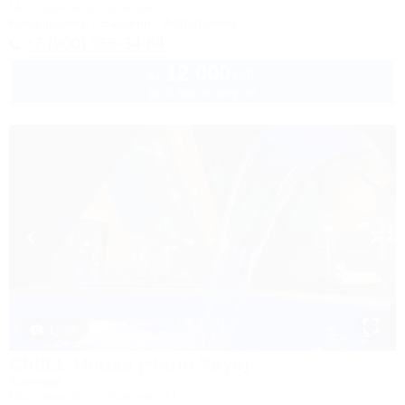
Мостовской, ул. Красная, 17
Кондиционер
Бассейн
Автостоянка
+7 (900) 266-34-64
12 000
руб.
от
до 5 взр. в августе
1 / 35
ChilLL House (Чилл Хаус)
Коттедж
Мостовской, ул. Красная, 41