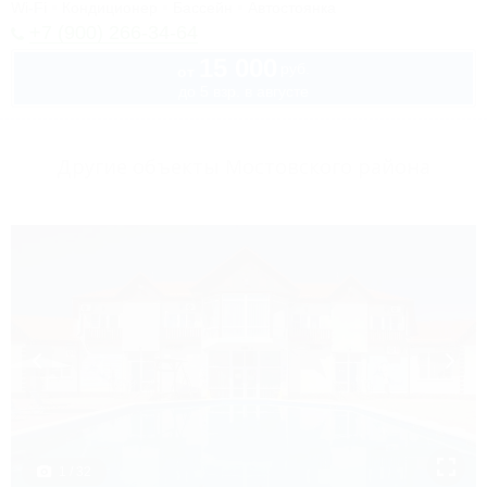
Wi-Fi
Кондиционер
Бассейн
Автостоянка
+7 (900) 266-34-64
15 000
руб.
от
до 5 взр. в августе
Другие объекты Мостовского района
1 / 32