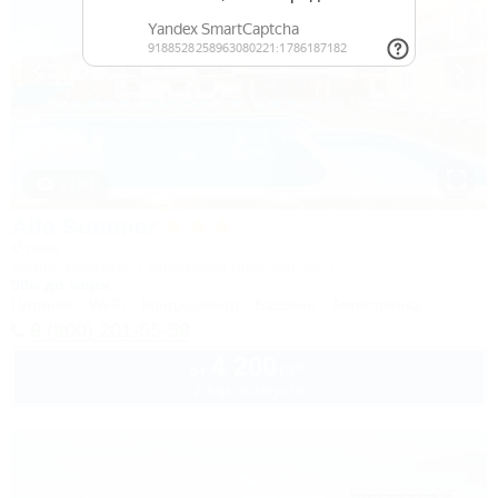
1 / 50
Alfa Summer
Отель
Анапа, Джемете, Пионерский проспект, 257С
50м до моря
Питание
Wi-Fi
Кондиционер
Бассейн
Автостоянка
8 (800) 201-55-58
4 200
руб.
от
2 взр. в августе