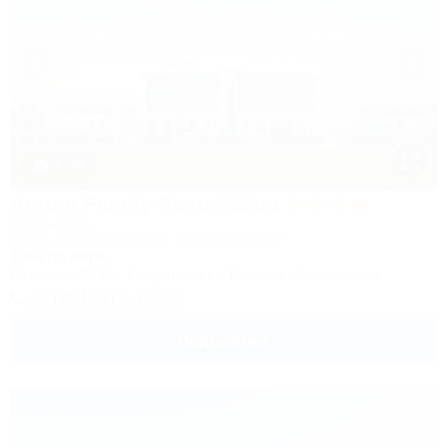
1 / 23
Aurum Family Resort&Spa
Отель&SPA
Анапа, Благовещенская, Прибрежная, 27
100м до моря
Питание
Wi-Fi
Кондиционер
Бассейн
Автостоянка
+7 (86133) 9-79-93
Подробнее