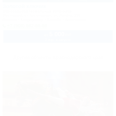
Золотой ключик
Эко-усадьба&Термальные источники
Мостовской, ст. Костромская, ул. Ленина, 136
Питание
Кондиционер
Бассейн
Автостоянка
+7 (908) 682-68-68
5 000
руб.
от
2 взр. в августе
Другие объекты Краснодарского края