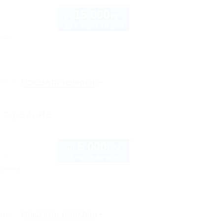
15 000
руб.
от
до 5 взр. в августе
нка
рте
Показать телефон
го района
5 000
руб.
от
2 взр. в августе
136
тоянка
рте
Показать телефон