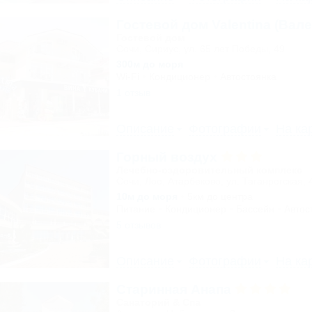
Гостевой дом Valentina (Вале
Гостевой дом
Сочи, Сириус, ул. 65 лет Победы, 49
300м до моря
Wi-Fi
Кондиционер
Автостоянка
1 отзыв
Описание
Фотографии
На ка
Горный воздух
Лечебно-оздоровительный комплекс
Сочи, Лоо, Атарбеково, ул. Таганрогская, 
10м до моря
5км до центра
Питание
Кондиционер
Бассейн
Автос
5 отзывов
Описание
Фотографии
На ка
Старинная Анапа
Санаторий & Спа