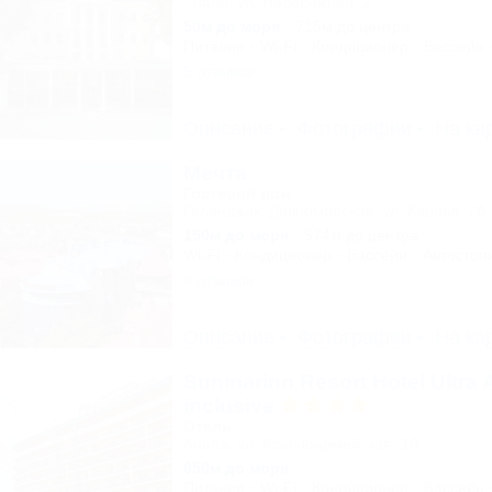
Анапа, ул. Набережная, 2
50м до моря
715м до центра
Питание
Wi-Fi
Кондиционер
Бассейн
5 отзывов
Описание
Фотографии
На ка
Мечта
Гостевой дом
Геленджик, Дивноморское, ул. Кирова, 7б
150м до моря
574м до центра
Wi-Fi
Кондиционер
Бассейн
Автостоя
6 отзывов
Описание
Фотографии
На ка
Sunmarinn Resort Hotel Ultra A
inclusive
Отель
Анапа, ул. Красноармейская, 10
650м до моря
Питание
Wi-Fi
Кондиционер
Бассейн