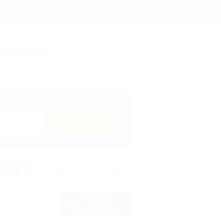
 бронирование, цены 2026 - Отдых.на Кубани.ру
Регистрация
Вход
ы
Термальные источники
альными
х в Мостовском?
Поиск
исок
На карте
Отзывы
7 200
руб.
от
2 взр. в августе