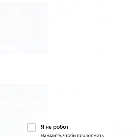
ChilLL House (Чилл Хаус)
Коттедж
Мостовской, ул. Красная, 41
Wi-Fi
Кондиционер
Бассейн
Автостоя
2 отзыва
Описание
Фотографии
На ка
Другие объекты Мостовско
Золотой ключик
Эко-усадьба&Термальные источники
Мостовской, ст. Костромская, ул. Ленина, 
Питание
Кондиционер
Бассейн
Автос
2 отзыва
Описание
Фотографии
На ка