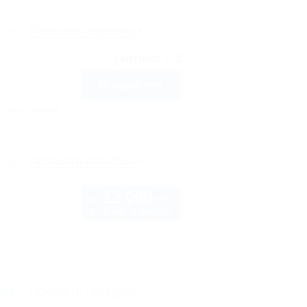
рте
Показать телефон
7.5
рейтинг:
Подробнее
Автостоянка
рте
Показать телефон
12 000
руб.
от
до 5 взр. в августе
рте
Показать телефон