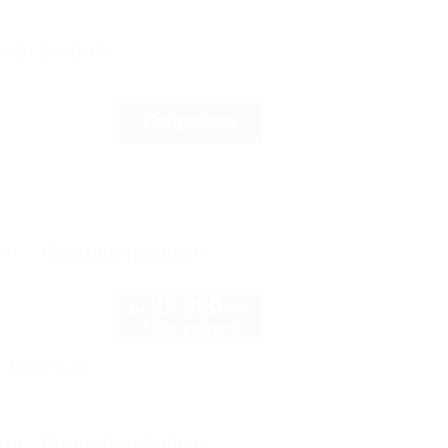
кого края
Подробнее
8
рте
Показать телефон
27 000
руб.
от
2 взр. в августе
Автостоянка
рте
Показать телефон