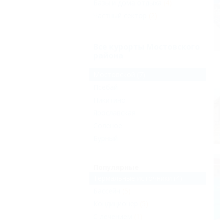
Базы и дома отдыха
(4)
Частный сектор
(2)
Все курорты Мостовского
района
Мостовской
(7)
Псебай
Никитино
Ярославская
Соленое
Бурный
Популярные
Термальные источники
(4)
Бассейн
(5)
Кондиционер
(5)
С лечением
(1)