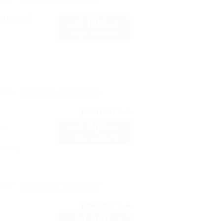
нтина)
6 000
руб.
от
2 взр. в августе
рте
Показать телефон
9.6
рейтинг:
4 400
руб.
4/3
от
1 взр. в августе
тоянка
рте
Показать телефон
9.4
рейтинг:
12 000