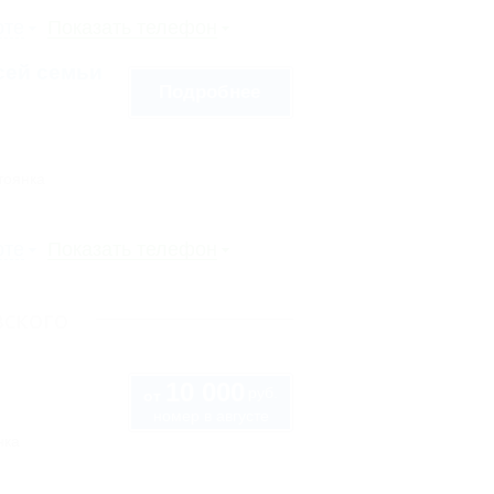
рте
Показать телефон
сей семьи
Подробнее
тоянка
рте
Показать телефон
вского
10 000
руб.
от
номер в августе
нка