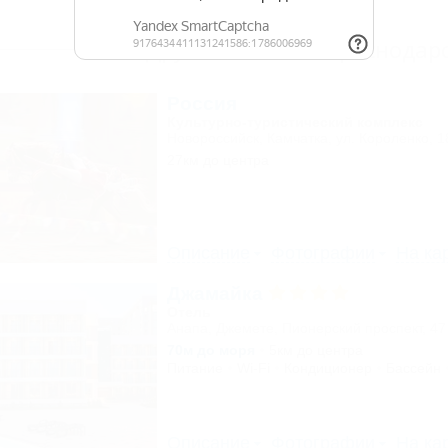
Другие объекты Краснодарс
Россия
Культурно-туристический комплекс
Новороссийск, Камчатка, ул. Короленко, 1
27км до центра
Описание
Фотографии
На ка
Джамайка
Отель
Анапа, Джемете, Пионерский проспект, 47
70м до моря
5км до центра
Питание
Wi-Fi
Кондиционер
Бассейн
Описание
Фотографии
На ка