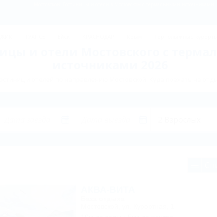
Мостовской: Гостиницы и отели в Мостовском с термальными источниками -
ДЖИК
ТУАПСЕ
Ейск
КРАСНОДАР
Крым
Горнолыжные курорт
ицы и отели Мостовского с терм
источниками 2026
остиниц и отелей по направлению Мостовской. Куда поехать на отды
Сп
АКВА-ВИТА
База отдыха
Мостовской, ул. Курортная, 1