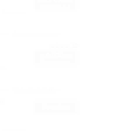
руб.
от
1 взр. в августе
Автостоянка
рте
Показать телефон
10
рейтинг:
6 000
руб.
от
2 взр. в августе
нка
рте
Показать телефон
ll
Подробнее
Автостоянка