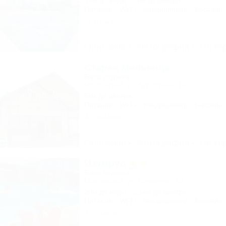
10м до воды
5км до центра
Питание
Wi-Fi
Кондиционер
Бассейн
76 отзывов
Описание
Фотографии
На ка
Старая Мельница
База отдыха
Мостовской, ул. Курортная, 1а
5км до центра
Питание
Wi-Fi
Кондиционер
Бассейн
48 отзывов
Описание
Фотографии
На ка
Изумруд
База отдыха
Мостовской, ул. Шевченко, 80
20м до воды
2,5км до центра
Питание
Wi-Fi
Кондиционер
Бассейн
7 отзывов