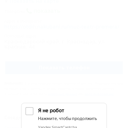
Показать на карте
показать
Телефоны:
Адрес в Интернете:
https://otdih.nakubani.ru/muz-teatr-premera/
Почтовый адрес:
Краснодарский край, г. Краснодар, ул.
Красная, 44
Показать телефон
ВНИМАНИЕ!
Вся информация предоставлена объектом. Редакция портала
не несёт ответственность за достоверность представленных данных.
Сообщите нам, если здесь
неверные данные
или
мало информации
.
Соседние населенные пункты
Северская (Северский Район) - 34 км