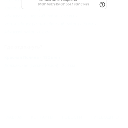
Крепостная (Северский Район) - 44 км
Убинская (Северский Район) - 52 км
Усть-Лабинск (Усть-Лабинский Район) - 70 км
Абинский район - 82 км
Где отдохнуть?
Красная Поляна - 182 км
Должанская (Ейский Район) - 200 км
ГЛАВНАЯ
КОНТАКТЫ
НОВОСТИ
ПУТЕВОДИТЕЛЬ