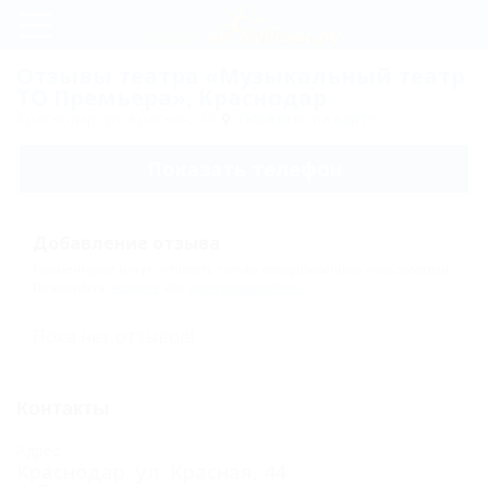
Регистрация
Отзывы театра «Музыкальный театр
ТО Премьера», Краснодар
Вход
Краснодар, ул. Красная, 44
Показать на карте
Музыкальный
Показать телефон
театр ТО
Премьера
Добавление отзыва
Новости
Комментарии могут оставлять только авторизованные пользователи.
Пожалуйста,
войдите
или
зарегистрируйтесь
.
Статьи
Пока нет отзывов!
Карта
Отзывы
Контакты
Фото
Адрес:
Краснодар, ул. Красная, 44