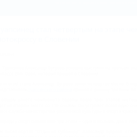
Туапсинец стал четвертым на этапе чемпионата Европ
уапсинец стал четвертым на этапе ч
отокроссу в Словении
4.05.2013
Туапсинец Александр Бугреев успешно выступил на третьем эт
 классе EMX Open, который прошел в Словении.
о итогам этапа Александр Бугреев занял четвертое место. В пе
редставитель
Туапсинского района
пришел к финишу третьим, во
 общем зачете чемпионата Европы после трех этапов мото
дет на втором месте со 110 очками. Он уступает всего одно о
ресс-служба министерства физической культуры и спорта Красно
переди у спортсменов еще три этапа – один в Польше, два в Укр
ак писал портал "Отдых.на Кубани.ру", Александр Бугреев ста