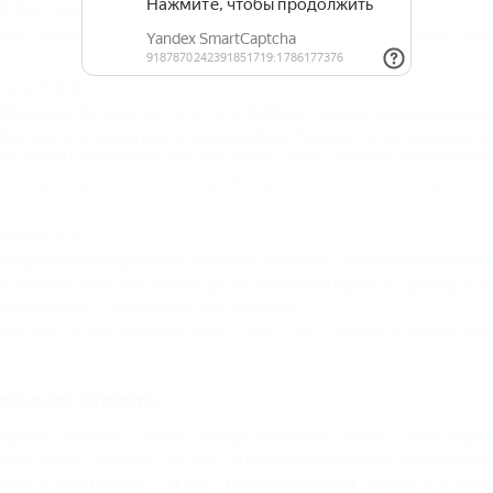
X Open, который состоялся в в хорватском городе Младине.
порт
,
Новомихайловский
,
Спорт
,
Активный отдых и спорт
,
Мотоспорт
,
Чемп
4.06.2013 10:00
убанские легкоатлеты стали победителями на командно
банские легкоатлеты внесли вклад в победу сборной России на четверт
вершился в британском Гейтсхеде. Наша страна становится чемпионом эт
порт
,
Краснодарский край
,
Активный отдых и спорт
,
Чемпионат Евровы
,
Ле
8.05.2013 10:52
ношеская сборная РФ сыграла вничью с итальянскими ф
 последнем матче отборочного цикла чемпионата Европы по футболу юно
грала вничью с итальянцами. Итог встречи 3:3.
порт
,
КРАСНОДАР
,
Активный отдых и спорт
,
Спорт
,
Чемпионат Евровы
,
Фут
оседние курорты
жубга (Туапсе) - 18 км
Небуг (Туапсе) - 24 км
Агой (Туап
ухта Инал (Туапсе) - 32 км
Архипо-Осиповка (Геленджик) 
етта (Геленджик) - 74 км
ГОРЯЧИЙ КЛЮЧ - 80 км
ГЕЛЕНД