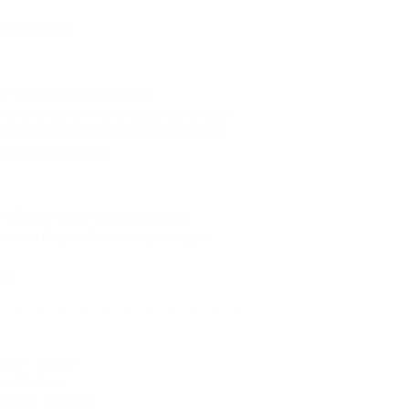
ионат Евровы
м чемпионате Европы
ом командном чемпионате Европы, который
их соревнований уже третий раз подряд.
гкая атлетика
,
Спорт
утболистами в Краснодаре
шеская сборная России в Краснодаре
бол
се) - 28 км
- 39 км
ЖИК - 92 км