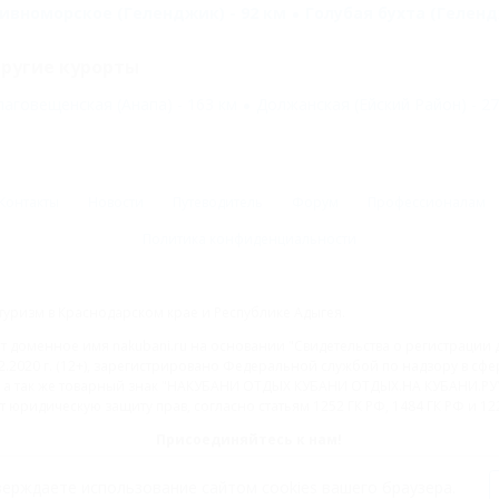
ивноморское (Геленджик) - 92 км
Голубая бухта (Геленд
ругие курорты
лаговещенская (Анапа) - 163 км
Должанская (Ейский Район) - 27
Контакты
Новости
Путеводитель
Форум
Профессионалам
Политика конфиденциальности
туризм в Краснодарском крае и Республике Адыгея.
доменное имя nakubani.ru на основании "Свидетельства о регистрации 
2.2020 г. (12+), зарегистрировано Федеральной службой по надзору в с
а так же товарный знак "НАКУБАНИ ОТДЫХ КУБАНИ ОТДЫХ.НА КУБАНИ.РУ" 
 юридическую защиту прав, согласно статьям 1252 ГК РФ, 1484 ГК РФ и 122
Присоединяйтесь к нам!
ерждаете использование сайтом cookies вашего браузера.