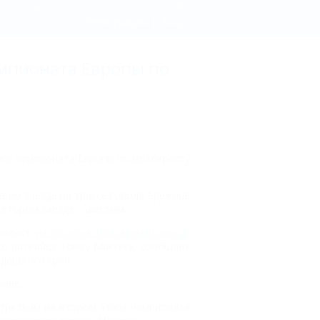
ы по мотокроссу в Словении - Новомихайловский
Регистрация
Вход
емпионата Европы по
апе чемпионата Европы по мотокроссу
рвом заезде на трассе города Брежице
 втором заезде – шестым.
циклист
из поселка Новомихайловский
чко латвийцу Томсу Макуксу, сообщает
дарского края.
аине.
л третьим на втором этапэ чемпионата