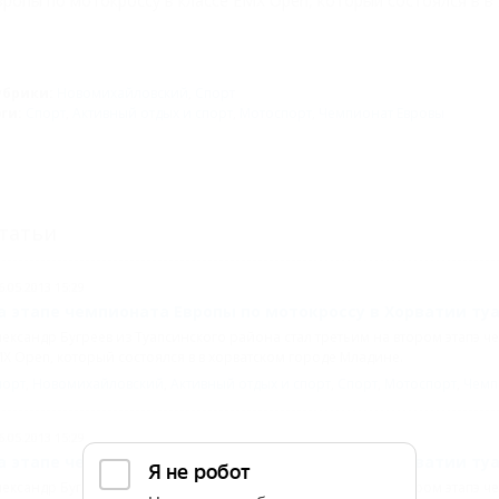
вропы по мотокроссу в классе EMX Open, который состоялся в в
убрики:
Новомихайловский
,
Спорт
эги:
Спорт
,
Активный отдых и спорт
,
Мотоспорт
,
Чемпионат Евровы
татьи
6.05.2013 15:29
а этапе чемпионата Европы по мотокроссу в Хорватии ту
ександр Бугреев из Туапсинского района стал третьим на втором этапэ ч
X Open, который состоялся в в хорватском городе Младине.
порт
,
Новомихайловский
,
Активный отдых и спорт
,
Спорт
,
Мотоспорт
,
Чемп
6.05.2013 15:29
а этапе чемпионата Европы по мотокроссу в Хорватии ту
ександр Бугреев из Туапсинского района стал третьим на втором этапэ ч