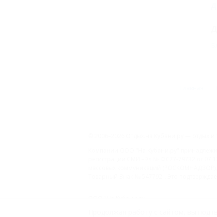
Д
Д
Б
Главная
© 2006–2026 Отдых.на Кубани.ру — отдых и 
Компании ООО "На Кубани.ру" принадлежит 
регистрации СМИ –Эл № ФС77-79732 от 07.1
массовых коммуникаций (РОСКОМНАДЗОР), 
Товарный Знак № 547792". Это подтверждает
ООО "На Кубани.ру"
2312157635
Продолжая работу с сайтом, вы подтв
1082312013827