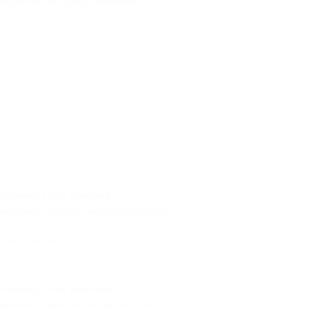
 хорватском городе Младине.
апсинец стал третим
емпионата Европы по мотокроссу в классе
ионат Евровы
апсинец стал третим
емпионата Европы по мотокроссу в классе