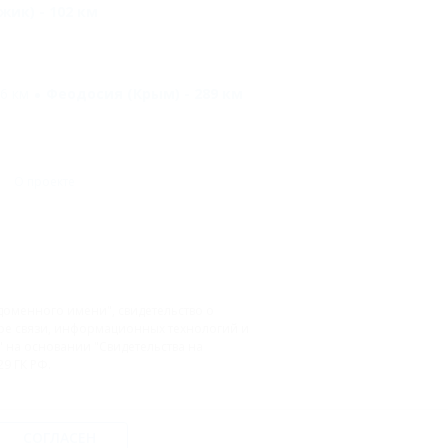
жик) - 102 км
6 км
Феодосия (Крым) - 289 км
О проекте
доменного имени", свидетельство о
фере связи, информационных технологий и
на основании "Свидетельства на
9 ГК РФ.
СОГЛАСЕН