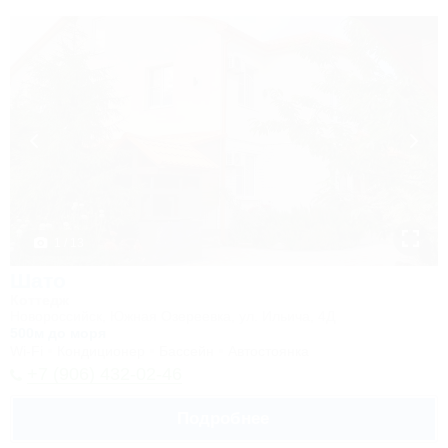
1 / 13
Шато
Коттедж
Новороссийск, Южная Озереевка, ул. Ильича, 4Д
500м до моря
Wi-Fi
Кондиционер
Бассейн
Автостоянка
+7 (906) 432-02-46
Подробнее