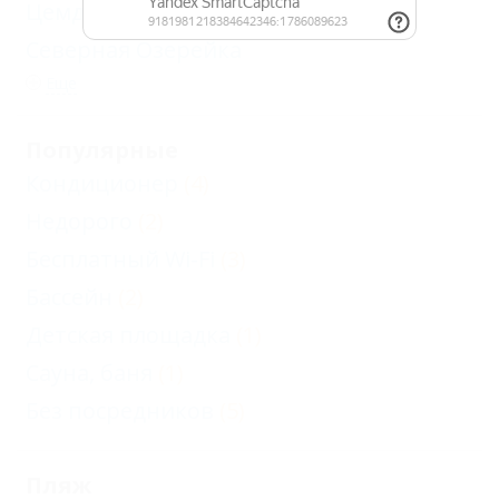
Цемдолина
Северная Озерейка
Еще
Популярные
Кондиционер
(4)
Недорого
(2)
Бесплатный Wi-Fi
(3)
Бассейн
(2)
Детская площадка
(1)
Сауна, баня
(1)
Без посредников
(5)
Пляж