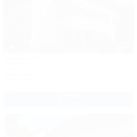
1 / 20
Звездный
Пансионат
Новороссийск, Абрау-Дюрсо, территория оз. Малый Лиман, 1
400м до моря
Питание
Wi-Fi
Бассейн
Кондиционер
Автостоянка
+7 (989) 241-92-13
3 700
руб.
от
1 взр. в августе