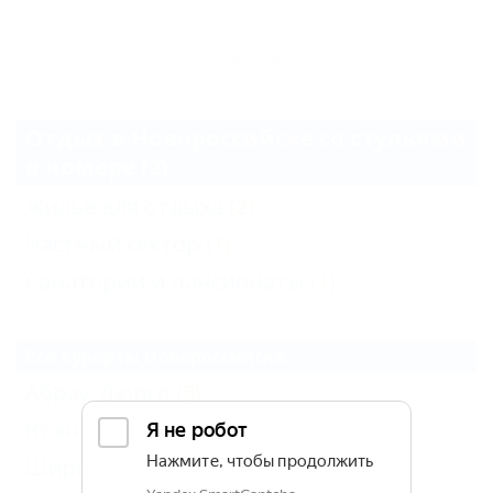
Архив
Отдых в Новороссийске со стульями
в номере (2)
Жильё для отдыха
(2)
Частный сектор
(1)
Санатории и пансионаты
(1)
Все курорты Новороссийска
Абрау-Дюрсо
(3)
Южная Озереевка
(1)
Широкая Балка