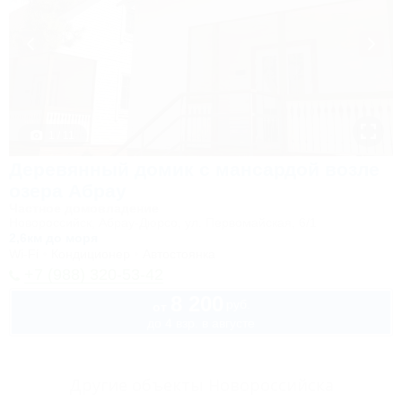
1 / 11
Деревянный домик с мансардой возле
озера Абрау
Частное домовладение
Новороссийск, Абрау-Дюрсо, ул. Первомайская, 6/1
2,6км до моря
Wi-Fi
Кондиционер
Автостоянка
+7 (988) 320-53-42
8 200
руб.
от
до 4 взр. в августе
Другие объекты Новороссийска