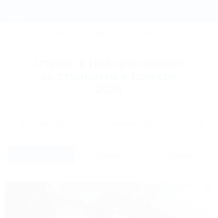
Фильтры и сортировка
Главная
СОЧИ
АНАПА
ГЕЛЕНДЖИК
ТУАПСЕ
ЕЙСК
КР
Регистрация
Отдых в Новороссийске
Вход
со стульями в номере
2026
Дата заезда
Дата выезда
Список
На карте
Отзывы