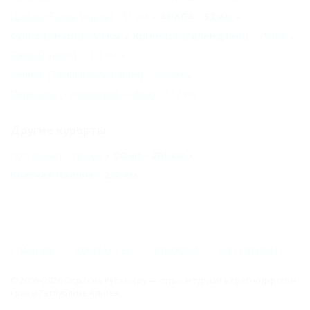
Цыбанобалка (Анапа) - 51 км
АНАПА - 52 км
Сукко (Анапа) - 59 км
Криница (Геленджик) - 79 км
Бжид (Туапсе) - 102 км
Сенной (Темрюкский Район) - 111 км
Пересыпь (Темрюкский Район) - 117 км
Другие курорты
Лоо (Сочи) - 183 км
СОЧИ - 201 км
Красная Поляна - 232 км
ГЛАВНАЯ
КОНТАКТЫ
НОВОСТИ
ПУТЕВОДИТЕЛЬ
© 2006–2026 Отдых.на Кубани.ру — отдых и туризм в Краснодарском
крае и Республике Адыгея.