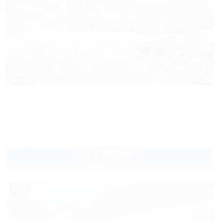
1 / 61
Семигорье
Усадьба
Новороссийск, Семигорье, 1
20км до центра
Питание
Кондиционер
+7 (918) 485-67-56
4 000
руб.
от
2 взр. в августе