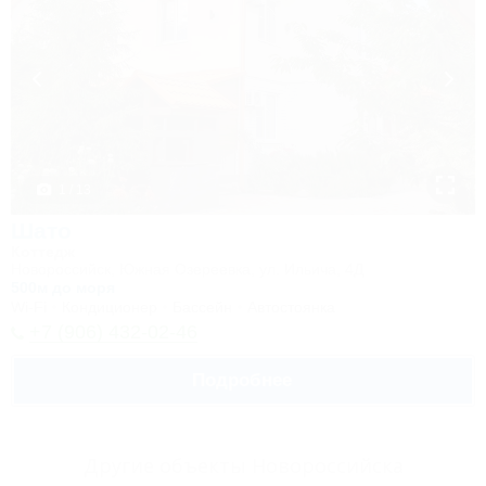
1 / 13
Шато
Коттедж
Новороссийск, Южная Озереевка, ул. Ильича, 4Д
500м до моря
Wi-Fi
Кондиционер
Бассейн
Автостоянка
+7 (906) 432-02-46
Подробнее
Другие объекты Новороссийска