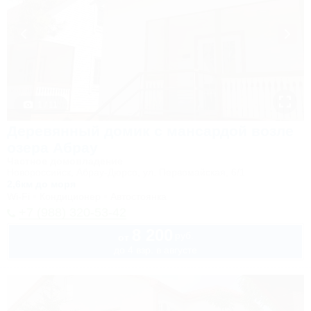
1 / 11
Деревянный домик с мансардой возле
озера Абрау
Частное домовладение
Новороссийск, Абрау-Дюрсо, ул. Первомайская, 6/1
2,6км до моря
Wi-Fi
Кондиционер
Автостоянка
+7 (988) 320-53-42
8 200
руб.
от
до 4 взр. в августе