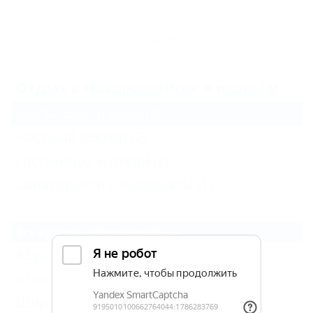
Архив
Отдых в Новороссийске в июле (4)
Жильё для отдыха
(4)
Частный сектор
(2)
Гостиницы и отели
(2)
Санатории и пансионаты
(1)
Все курорты Новороссийска
Абрау-Дюрсо
(3)
Южная Озереевка
(1)
Широкая Балка