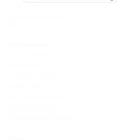
Цемдолина
Северная Озерейка
Еще
Популярные
Сауна, баня
(1)
Недорого
(2)
Кондиционер
(4)
Бассейн
(2)
Без посредников
(4)
Бесплатный Wi-Fi
(3)
Детская площадка
(1)
Пляж