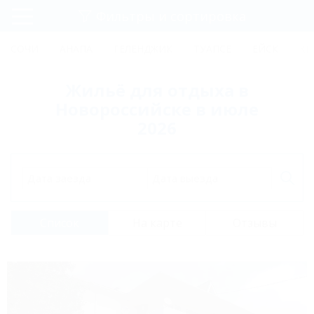
Фильтры и сортировка
Главная
СОЧИ
АНАПА
ГЕЛЕНДЖИК
ТУАПСЕ
ЕЙСК
КР
Регистрация
Жильё для отдыха в
Вход
Новороссийске в июле
2026
Дата заезда
Дата выезда
Список
На карте
Отзывы