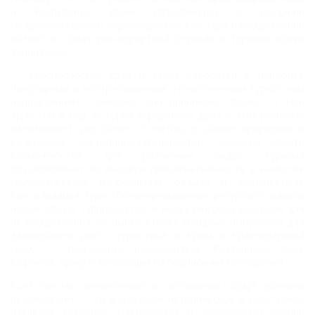
и Республика Крым объединятся в создании
межрегионального Черноморского кластера и продвижении
объектов санаторно-курортной отрасли и туризма обеих
территорий.
— Краснодарский край и Крым относятся к наиболее
популярным и востребованным отечественным туристским
направлениям. Суммарно они принимают более 21 млн
туристов в год. История курортного дела в этих регионах
насчитывает уже более столетия, а обилие природных и
культурных достопримечательностей, широкий спектр
возможностей для различных видов туризма
обусловливает их высокую привлекательность в качестве
круглогодичных направлений отдыха и путешествий.
Консолидация туристско-рекреационных ресурсов в рамках
новых общих турпродуктов и маркетинговых ресурсов для
их продвижения на рынке станет мощным импульсом для
дальнейшего роста турпотока в Крым и Краснодарский
край, — подчеркнул руководитель Ростуризма Олег
Сафонов, присутствовавший на подписании соглашения.
Если пункты, прописанные в соглашении, будут успешно
реализованы — то в будущем историческое и культурное
наследие регионов синтезируют и сформируют общий