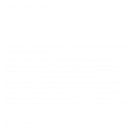
Адлер (Сочи)
Дивноморское (Геленджик)
Криница (Геленджик)
ГЛАВНАЯ
КОНТАКТЫ
НОВОСТИ
ПУТЕВОДИТЕЛЬ
© 2006–2026 Отдых.на Кубани.ру — отдых и туризм в Краснодарском
крае и Республике Адыгея.
Компании ООО "На Кубани.ру" принадлежит доменное имя
nakubani.ru на основании "Свидетельства о регистрации доменного
имени", свидетельство о регистрации СМИ –Эл № ФС77-79732 от
07.12.2020 г. (12+), зарегистрировано Федеральной службой по
надзору в сфере связи, информационных технологий и массовых
коммуникаций (РОСКОМНАДЗОР), а так же товарный знак
"НАКУБАНИ ОТДЫХ КУБАНИ ОТДЫХ.НА КУБАНИ.РУ" на основании
"Свидетельства на Товарный Знак № 547792". Это подтверждает
юридическую защиту прав, согласно статьям 1252 ГК РФ, 1484 ГК РФ
и 1229 ГК РФ.
ООО "На Кубани.ру"
2312157635
1082312013827