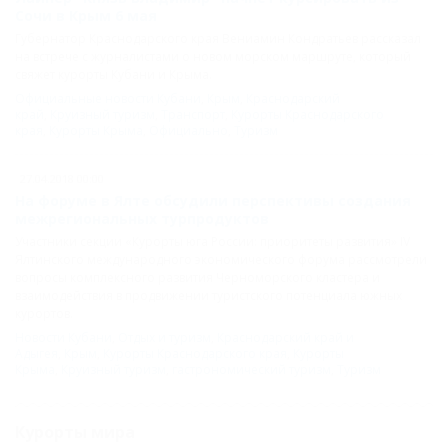
Сочи в Крым 6 мая
Губернатор Краснодарского края Вениамин Кондратьев рассказал
на встрече с журналистами о новом морском маршруте, который
свяжет курорты Кубани и Крыма.
Официальные новости Кубани
,
Крым
,
Краснодарский
край
,
Круизный туризм
,
Транспорт
,
Курорты Краснодарского
края
,
Курорты Крыма
,
Официально
,
Туризм
27.04.2018 00:00
На форуме в Ялте обсудили перспективы создания
межрегиональных турпродуктов
Участники секции «Курорты юга России: приоритеты развития» IV
Ялтинского международного экономического форума рассмотрели
вопросы комплексного развития Черноморского кластера и
взаимодействия в продвижении туристского потенциала южных
курортов.
Новости Кубани
,
Отдых и туризм
,
Краснодарский край и
Адыгея
,
Крым
,
Курорты Краснодарского края
,
Курорты
Крыма
,
Круизный туризм
,
гастрономический туризм
,
Туризм
Курорты мира