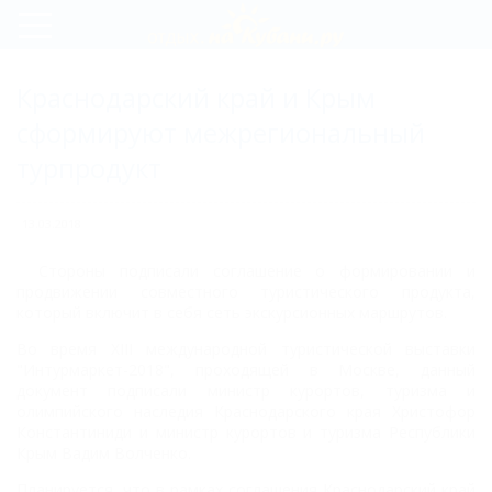
Регистрация
Краснодарский край и Крым
Вход
сформируют межрегиональный
турпродукт
13.03.2018
Стороны подписали соглашение о формировании и
продвижении совместного туристического продукта,
который включит в себя сеть экскурсионных маршрутов.
Во время XIII международной туристической выставки
"Интурмаркет-2018", проходящей в Москве, данный
документ подписали министр курортов, туризма и
олимпийского наследия Краснодарского края Христофор
Константиниди и министр курортов и туризма Республики
Крым Вадим Волченко.
Планируется, что в рамках соглашения Краснодарский край