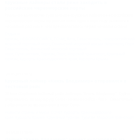
Круизные лайнеры стали реже заходить в
российские черноморские порты
Реальное количество судозаходов круизных лайнеров в российские
черноморские порты по итогам навигации в этом году окажется в
несколько раз ниже, чем предполагалось перед началом сезона.
Отдых и
туризм
,
НОВОРОССИЙСК
,
СОЧИ
,
Ялта
,
Севастополь
,
Новороссийский
морской торговый порт
,
Сочинский морской вокзал (Морпорт)
,
Порт
Севастополь
,
Ялтинский морской торговый
порт
,
Путешествия
,
Туризм
,
Порт
,
Морской транспорт
,
Круизный
туризм
,
Курорты Краснодарского края
,
Курорты Крыма
29.05.2017 10:52
Круизный лайнер «Князь Владимир» отправился в
тестовый рейс
28 мая стартовал тестовый рейс лайнера "Князь Владимир". Судно
отправилось по маршруту Сочи - Новороссийск - Ялта - Севастополь
с обратным возвращением в порт Сочи.
Новости страны и мира
,
СОЧИ
,
Курорты Краснодарского
края
,
Курорты Крыма
,
Круизный туризм
,
Туризм
,
Морской транспорт
04.04.2017 12:49
Лайнер "Князь Владимир" начнет курсировать из