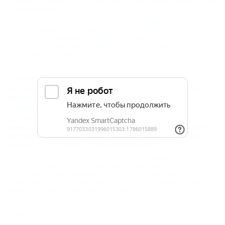
комплекса, коттеджного поселка и рыбохозяйственного комплекса в
Горячем ключе.
Новости туристического бизнеса на Кубани
,
Новости
бизнеса
,
Официальные новости Кубани
,
ГОРЯЧИЙ
КЛЮЧ
,
СОЧИ
,
Официально
,
Инвестиционный форум в
Сочи
,
Форум
,
Инвестиции
,
Инвестиционные соглашения
,
Курорты
Краснодарского края
27.02.2017 12:13
На Российском инвестиционном форуме подписан
протокол о строительстве канатной дороги в
Геленджике
Соответствующий протокол о намерениях на Российском
инвестиционном форуме в Сочи подписали мэр Геленджика Виктор
Хрестин, вице-губернатор Краснодарского края Сергей Усенко и
директор ООО "Сафари-тур" Давид Попиашвили.
Новости туристического бизнеса на Кубани
,
Официальные новости
Кубани
,
ГЕЛЕНДЖИК
,
СОЧИ
,
Инвестиции
,
Инвестиционные
соглашения
,
Инвестиционный форум в Сочи
,
Индустрия
развлечений
,
Курорты Краснодарского края
,
Официально
,
Глава
администрации города-курорта Геленджик
12.09.2014 11:17
На форуме "Сочи-2014" представят проект создания