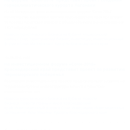
горноклиматического курорта Лагонаки
На XIII Международном инвестиционном форуме "Сочи-2014"
министерство курортов и туризма Краснодарского края представит
93 проекта туристской отрасли с общим объемом финансирования
140,7 млрд рублей.
Новости туристического бизнеса на Кубани
,
Апшеронский
район
,
СОЧИ
,
Туристический бизнес
,
Инвестиции
,
Инвестиционный
форум в Сочи
,
Мастер-класс
,
Курорты Краснодарского края
05.08.2016 11:03
На инвестиционном форуме «Сочи-2016»
Краснодарский край представит проект по развитию
Черноморского побережья
Реализация инвестиционного проекта предусматривает развитие на
территории Кубани инфраструктуры яхтинга и туристско-
рекреационных зон.
Новости туристического бизнеса на Кубани
,
Новости
бизнеса
,
Новости страны и мира
,
Краснодарский
край
,
Инвестиционный форум в Сочи
,
Инвестиции
,
Инвестиционные
соглашения
,
Яхты
,
Марины
,
Курорты Краснодарского края