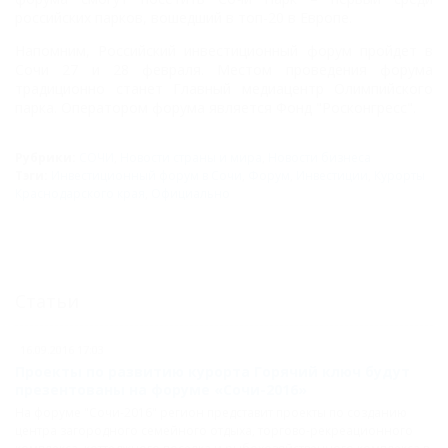
российских парков, вошедший в топ-20 в Европе.
Напомним, Российский инвестиционный форум пройдет в
Сочи 27 и 28 февраля. Местом проведения форума
традиционно станет Главный медиацентр Олимпийского
парка.
Оператором форума является Фонд "Росконгресс".
Рубрики:
СОЧИ
,
Новости страны и мира
,
Новости бизнеса
Тэги:
Инвестиционный форум в Сочи
,
Форум
,
Инвестиции
,
Курорты
Краснодарского края
,
Официально
Статьи
16.09.2016 17:03
Проекты по развитию курорта Горячий ключ будут
презентованы на форуме «Сочи-2016»
На форуме "Сочи-2016" регион представит проекты по созданию
центра загородного семейного отдыха, торгово-рекреационного