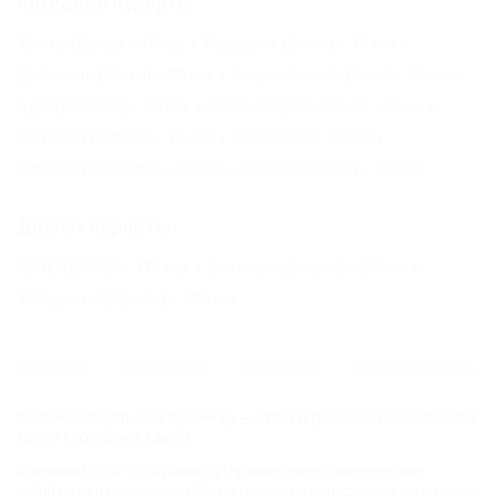
Соседние курорты
Хоста (Сочи) - 19 км
Вардане (Сочи) - 30 км
Дагомыс (Сочи) - 30 км
Якорная Щель (Сочи) - 30 км
Адлер (Сочи) - 38 км
Казачий брод (Сочи) - 38 км
Красная Поляна - 75 км
Аше (Сочи) - 79 км
Лдзаа (Пицунда) - 88 км
Шепси (Туапсе) - 100 км
Другие курорты
ГЕЛЕНДЖИК - 171 км
Витязево (Анапа) - 250 км
Феодосия (Крым) - 382 км
ГЛАВНАЯ
КОНТАКТЫ
НОВОСТИ
ПУТЕВОДИТЕЛЬ
© 2006–2026 Отдых.на Кубани.ру — отдых и туризм в Краснодарском
крае и Республике Адыгея.
Компании ООО "На Кубани.ру" принадлежит доменное имя
nakubani.ru на основании "Свидетельства о регистрации доменного