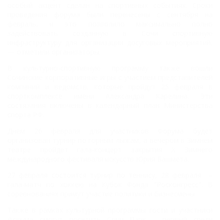
особый акцент сделан на спортивных событиях. Сроки
проведения форума были перенесены с сентября на
февраль, и это позволило максимально полно
задействовать созданную в Сочи спортивную
инфраструктуру для организации досуговых мероприятий,
— отметили организаторы.
В культурно-спортивную программу также вошли
Сочинские корпоративные игры с участием представителей
компаний и ведомств, которые пройдут 25 февраля в
спорткомплексе имени Александра Карелина. Эти
состязания включены в календарный план Министерства
спорта РФ.
Днем 26 февраля для участников Форума будет
организован турнир по горным лыжам, а вечером в Зимнем
театре пройдет гала-концерт закрытия Х Зимнего
международного фестиваля искусств Юрия Башмета.
27 февраля состоится турнир по теннису, 28 февраля –
гала-матч по хоккею на Кубок Фонда "Росконгресс". В
соревнованиях примут участие политики и бизнесмены.
Также в рамках культурной программы гости и участники
форума смогут посетить Сочи Парк – первый среди