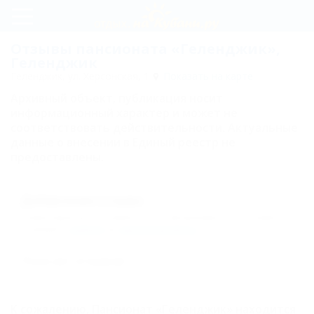
Регистрация
Отзывы пансионата «Геленджик»,
Геленджик
Вход
Геленджик, ул. Херсонская, 1
Показать на карте
Архивный объект, публикация носит
Геленджик
информационный характер и может не
соответствовать действительности. Актуальные
Гастробар
данные о внесении в Единый реестр не
предоставлены.
"Венский
Двор"
Добавление отзыва
Номера
Комментарии могут оставлять только авторизованные пользователи.
Пожалуйста,
войдите
или
зарегистрируйтесь
.
Одноместный
Пока нет отзывов!
стандарт, корпус
№1
Одноместный
К сожалению, Пансионат «Геленджик» находится