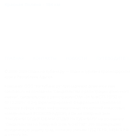
Красная Поляна - 184 км
№1
Карта
Отзывы
ГЛАВНАЯ
КОНТАКТЫ
НОВОСТИ
ПУТЕВОДИТЕЛЬ
© 2006–2026 Отдых.на Кубани.ру — отдых и туризм в Краснодарском
крае и Республике Адыгея.
Компании ООО "На Кубани.ру" принадлежит доменное имя
nakubani.ru на основании "Свидетельства о регистрации доменного
имени", свидетельство о регистрации СМИ –Эл № ФС77-79732 от
07.12.2020 г. (12+), зарегистрировано Федеральной службой по
надзору в сфере связи, информационных технологий и массовых
коммуникаций (РОСКОМНАДЗОР), а так же товарный знак
"НАКУБАНИ ОТДЫХ КУБАНИ ОТДЫХ.НА КУБАНИ.РУ" на основании
"Свидетельства на Товарный Знак № 547792". Это подтверждает
юридическую защиту прав, согласно статьям 1252 ГК РФ, 1484 ГК РФ
и 1229 ГК РФ.