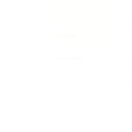
шестиместный
Семейный
трехкомнатный
О
семиместный
н
Карта
О
Отзывы
Фото
Ко
С
Популярные
С животными - разрешено
(2)
Е
Детская площадка
(4)
Недорого
(2)
Д
Бесплатный Wi-Fi
(5)
Л
Бассейн
(1)
Возле моря
(1)
Кондиционер
(5)
Сауна, баня
(1)
VIP отдых
(1)