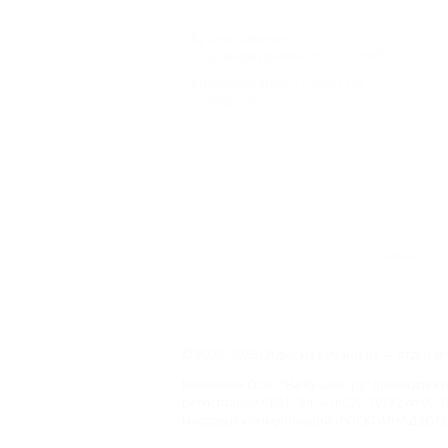
Бронирование с
подтверждением от отеля
(5)
Бронирование только по
телефону
(5)
Главная
© 2006–2026 Отдых.на Кубани.ру — отдых и 
Компании ООО "На Кубани.ру" принадлежит 
регистрации СМИ –Эл № ФС77-79732 от 07.1
массовых коммуникаций (РОСКОМНАДЗОР), 
Товарный Знак № 547792". Это подтверждает