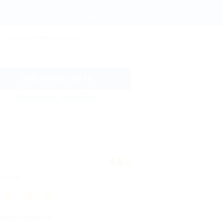
6. Удобное расположение комплекса Подсолнух. В
Регистрация
Вход
Коттеджный комплекс
Забронировать
Показать телефон
9.8
/10
стота
овень сервиса