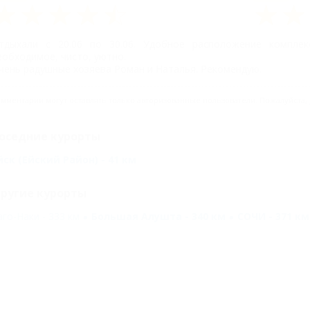
тдыхали с 20.06 по 30.06. Удобное расположение комплек
еобходимое, чисто, уютно.
чень радушные хозяева Роман и Наталья. Рекомендую.
мментарии могут оставлять только авторизованные пользователи. Пожалуйста,
оседние курорты
йск (Ейский Район) - 41 км
ругие курорты
аго-Наки - 333 км
Большая Алушта - 340 км
СОЧИ - 371 км