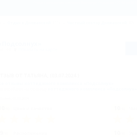
Отзыв о коттеджном комплексе Подсолнух: Отдыхали с 20.06 по 30.0
)
Отдых в Должанской
(111)
Частный сектор Должанской
(62)
«Подсолнух»
й, 44г
Показать на карте
ТЗЫВ ОТ
ТАТЬЯНА,
(03.07.2024 )
се отзывы коттеджного комплекса «Подсолнух»
коттеджного комплекса «Подсолнух»
ли перейдите на страницу
тьяна,
03.07.2024
10
10
Цена и качество
Чи
/10
/10
9
10
Расположение
Ур
/10
/10