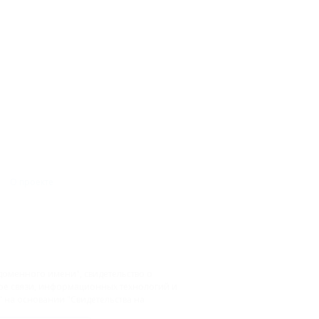
О проекте
доменного имени", свидетельство о
фере связи, информационных технологий и
на основании "Свидетельства на
9 ГК РФ.