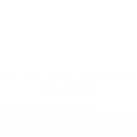
Контакты
Новости
Путеводитель
Форум
Профессионалам
Политика конфиденциальности
туризм в Краснодарском крае и Республике Адыгея.
доменное имя nakubani.ru на основании "Свидетельства о регистрации 
2.2020 г. (12+), зарегистрировано Федеральной службой по надзору в с
а так же товарный знак "НАКУБАНИ ОТДЫХ КУБАНИ ОТДЫХ.НА КУБАНИ.РУ" 
 юридическую защиту прав, согласно статьям 1252 ГК РФ, 1484 ГК РФ и 122