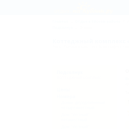
Главная
Отдых в Ейском районе
(479
Подсолнух
Отзывы
Коттеджный комплекс 
Ейск, Должанская, пер. Краснофлотски
О
Подсолнух
Коттеджный комплекс
В
и
Цены
Та
Номера
Домик двухуровневый
четырехместный
Дом "Уютный"
пятиместный
Дом "Уютный"