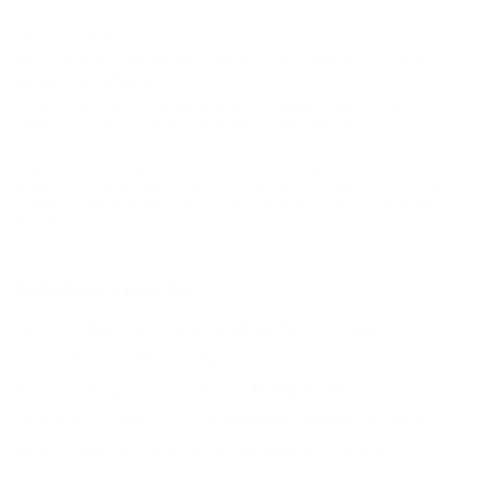
01.12.2021 00:00
Курорт Красная Поляна открывает горнолыжный
сезон 3 декабря
Курорт Красная Поляна традиционно первым в зимнем сезоне в
горах Сочи откроет склоны горной долины Цирк-2.
Новости
,
Новости Кубани
,
Новости туристического бизнеса на
Кубани
,
Новости профессионалам
,
Поселок Красная
Поляна
,
Горнолыжный спорт и сноубординг
,
Открытие курортного
сезона
,
Горнолыжный сезон
,
Горнолыжный курорт
,
Курорт Красная
Поляна
Соседние курорты
Красная Поляна - 7 км
Адлер (Сочи) - 36 км
Хоста (Сочи) - 66 км
СОЧИ - 69 км
Горный Воздух (Сочи) - 90 км
Вардане (Сочи) - 97 км
Головинка (Сочи) - 97 км
Дагомыс (Сочи) - 97 км
Лоо (Сочи) - 97 км
Лдзаа (Пицунда) - 97 км