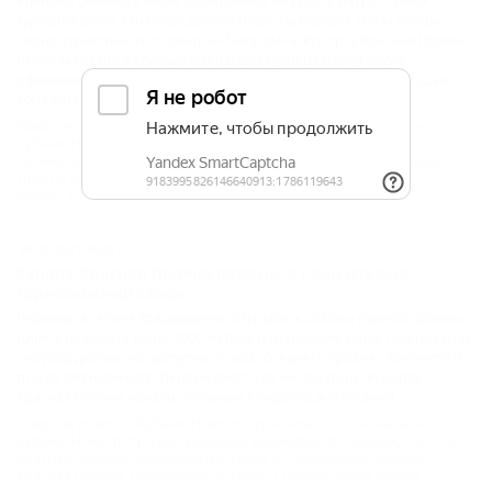
единому ски-пассу вновь объединила инфраструктуру горных
курортов Сочи: канатные дороги и трассы курорта «Роза Хутор»,
Горно-туристического центра «Газпром» и Курорта Красная Поляна.
Воспользоваться единым ски-пассом туристы смогут после
официального открытия сезона на двух курортах из трёх. Общая
зона катания уже стала доступна 28 декабря 2020 г.
Новости
,
Новости Кубани
,
Новости туристического бизнеса на
Кубани
,
Новости профессионалам
,
Поселок Красная
Поляна
,
Красная Поляна
,
Курорт Красная Поляна
,
Горнолыжный
спорт и сноубординг
,
Горнолыжный сезон
,
Горнолыжный
курорт
,
Ски-пасс
,
Активный отдых и спорт
06.12.2021 00:00
Курорт Красная Поляна первым в Сочи открыл
горнолыжный сезон
Первыми в сезоне традиционно открылись склоны горной долины
Цирк-2 на высоте выше 2000 метров над уровнем моря. Лыжникам и
сноубордистам уже доступны трассы среднего уровня сложности и
трасса для новичков "Первый снег", где инструкторы Курорта
Красная Поляна начали обучение с первого дня катания.
Новости
,
Новости Кубани
,
Новости туристического бизнеса на
Кубани
,
Новости профессионалам
,
Калейдоскоп событий
,
Поселок
Красная Поляна
,
Горнолыжный спорт и сноубординг
,
Курорт
Красная Поляна
,
Горнолыжный сезон
,
Горнолыжный курорт