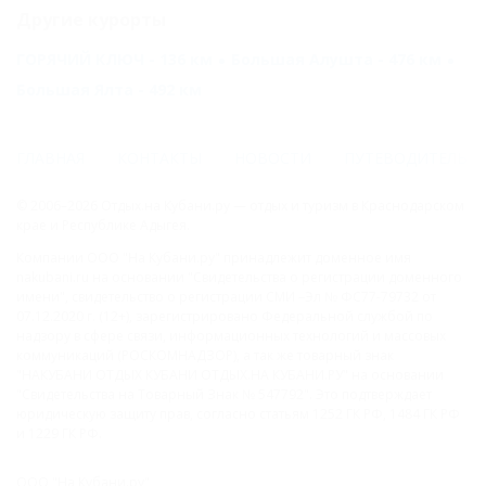
Другие курорты
ГОРЯЧИЙ КЛЮЧ - 136 км
Большая Алушта - 476 км
Большая Ялта - 492 км
ГЛАВНАЯ
КОНТАКТЫ
НОВОСТИ
ПУТЕВОДИТЕЛЬ
© 2006–2026 Отдых.на Кубани.ру — отдых и туризм в Краснодарском
крае и Республике Адыгея.
Компании ООО "На Кубани.ру" принадлежит доменное имя
nakubani.ru на основании "Свидетельства о регистрации доменного
имени", свидетельство о регистрации СМИ –Эл № ФС77-79732 от
07.12.2020 г. (12+), зарегистрировано Федеральной службой по
надзору в сфере связи, информационных технологий и массовых
коммуникаций (РОСКОМНАДЗОР), а так же товарный знак
"НАКУБАНИ ОТДЫХ КУБАНИ ОТДЫХ.НА КУБАНИ.РУ" на основании
"Свидетельства на Товарный Знак № 547792". Это подтверждает
юридическую защиту прав, согласно статьям 1252 ГК РФ, 1484 ГК РФ
и 1229 ГК РФ.
ООО "На Кубани.ру"