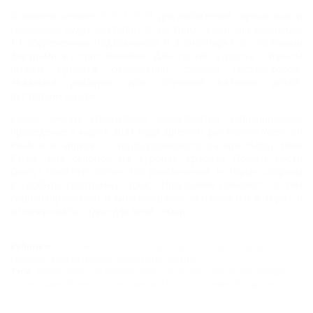
В зимнем сезоне 2020 / 2021 для любителей горных лыж и
сноуборда будут доступны 30 км трасс, 9 зон для фрирайда,
14 современных подъемников и 3 сноупарка со снежными
фигурами и стрит-линиями. Для гостей курорта открыты
пункты проката снаряжения, служба инструкторов,
Академия райдеров для обучения катанию детей,
рестораны и кафе.
Среди зимних спортивных мероприятий запланировано
проведение в марте 2021 года après-ski фестиваля Week on
Peak и в апреле – сноубордического лагеря Happy Hour
Camp. Вне склонов на Курорте Красная Поляна гости
смогут посетить более 100 развлечений, которые собраны
в удобную программу "100К". Программа поможет гостям
сориентироваться в многообразии активностей в горах и
спланировать отдых для всей семьи.
Рубрики:
Поселок Красная Поляна
,
Новости
,
Новости Кубани
,
Новости туристического бизнеса на Кубани
Тэги:
Курорт Красная Поляна
,
Горнолыжный спорт и сноубординг
,
Горнолыжный сезон
,
Горнолыжный курорт
,
Активный отдых и спорт