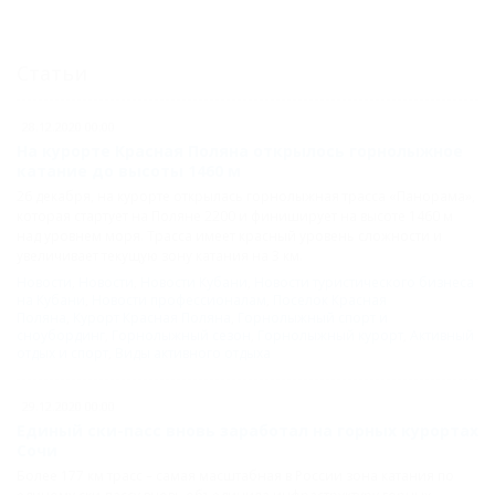
Статьи
28.12.2020 00:00
На курорте Красная Поляна открылось горнолыжное
катание до высоты 1460 м
26 декабря, на курорте открылась горнолыжная трасса «Панорама»,
которая стартует на Поляне 2200 и финиширует на высоте 1460 м
над уровнем моря. Трасса имеет красный уровень сложности и
увеличивает текущую зону катания на 3 км.
Новости
,
Новости
,
Новости Кубани
,
Новости туристического бизнеса
на Кубани
,
Новости профессионалам
,
Поселок Красная
Поляна
,
Курорт Красная Поляна
,
Горнолыжный спорт и
сноубординг
,
Горнолыжный сезон
,
Горнолыжный курорт
,
Активный
отдых и спорт
,
Виды активного отдыха
29.12.2020 00:00
Единый ски-пасс вновь заработал на горных курортах
Сочи
Более 177 км трасс – самая масштабная в России зона катания по