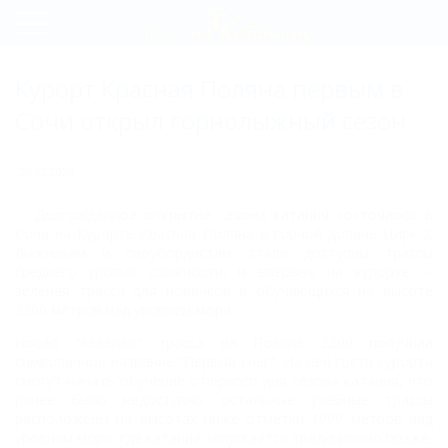
Регистрация
Курорт Красная Поляна первым в
Вход
Сочи открыл горнолыжный сезон
24.12.2020
Долгожданное открытие сезона катания состоялось в
Сочи на Курорте Красная Поляна в горной долине Цирк-2.
Лыжникам и сноубордистам стали доступны трассы
среднего уровня сложности, и впервые на курорте, –
зеленая трасса для новичков и обучающихся на высоте
2200 метров над уровнем моря.
Новая "зеленая" трасса на Поляне 2200 получила
символичное название "Первый снег
"
. На ней гости курорта
смогут начать обучение с первого дня сезона катания, что
ранее было недоступно: остальные учебные трассы
расположены на высотах ниже отметки 1000 метров над
уровнем моря, где катание запускается традиционно позже.