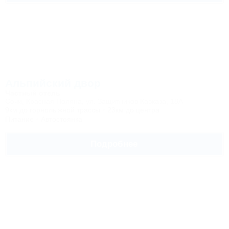
Альпийский двор
Частный отель
Сочи, Красная Поляна, ул. Защитников Кавказа, 18А
9км до горнолыжной трассы
23км до центра
Питание
Автостоянка
Подробнее