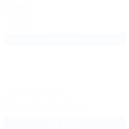
Гулливер
Гостевой дом
Сочи, Красная Поляна, Поле Вендербель, ул. Защитников
Кавказа, 76/20
23км до центра
Подробнее
Greek House (Грик Хаус)
Отель
Сочи, Красная Поляна, ул. Заповедная, 2
Питание
Wi-Fi
Кондиционер
Автостоянка
1 925
руб.
от
2 взр. в августе