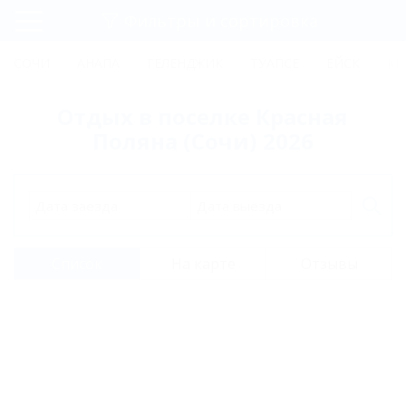
Фильтры и сортировка
Главная
СОЧИ
АНАПА
ГЕЛЕНДЖИК
ТУАПСЕ
ЕЙСК
КР
Регистрация
Отдых в поселке Красная
Вход
Поляна (Сочи) 2026
Дата заезда
Дата выезда
Список
На карте
Отзывы