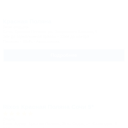
Красная Поляна
База отдыха
Сочи, Красная Поляна, ул. Защитников Кавказа, 5
3км до горнолыжной трассы
22км до центра
Питание
Wi-Fi
Автостоянка
Подробнее
Rixos Красная Поляна Сочи 5*
Отель
Сочи, Адлер, Красная Поляна, Эсто-Садок, ул. Созвездий, 3