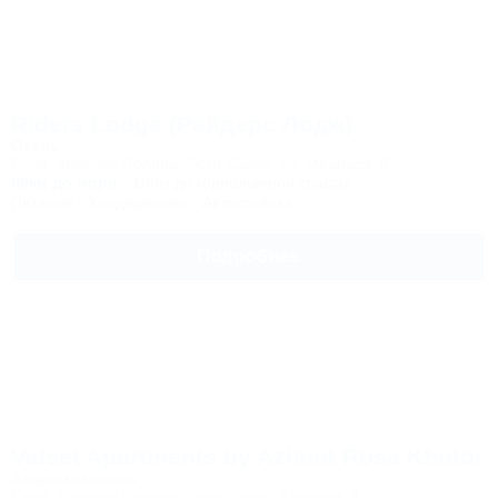
Riders Lodge (Райдерс Лодж)
Отель
Сочи, Красная Поляна, Эсто-Садок, ул. Медовея, 6
60км до моря
100м до горнолыжной трассы
Питание
Кондиционер
Автостоянка
Подробнее
Valset Apartments by Azimut Rosa Khutor
Апарт-комплекс
Сочи, Красная Поляна, Эсто-Садок, Каменка, 1