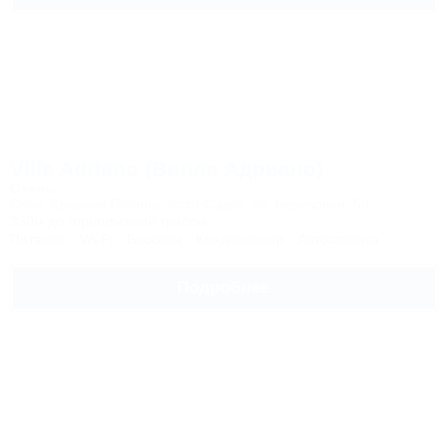
Villa Adriano (Вилла Адриано)
Отель
Сочи, Красная Поляна, Эсто-Садок, ул. Березовая, 59
330м до горнолыжной трассы
Питание
Wi-Fi
Бассейн
Кондиционер
Автостоянка
Подробнее