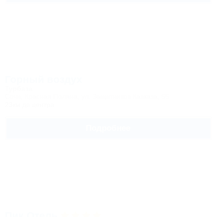
Горный воздух
Турбаза
Сочи, Красная Поляна, ул. Защитников Кавказа, 55
23км до центра
Подробнее
Пик Отель