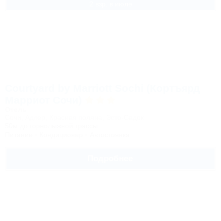
2 взр. в июле
Courtyard by Marriott Sochi (Кортъярд
Марриот Сочи)
Отель
Сочи, Адлер, Красная поляна, Эсто-Садок
50м до горнолыжной трассы
Питание
Кондиционер
Автостоянка
Подробнее