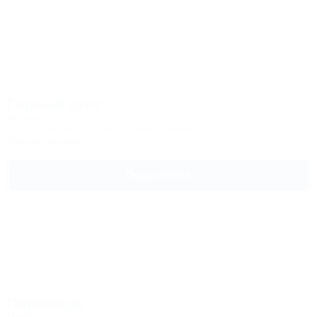
Горный скит
Хостел
Сочи, Красная Поляна, ул. Ачишховская, 8
23км до центра
Подробнее
Пирамида
Отель