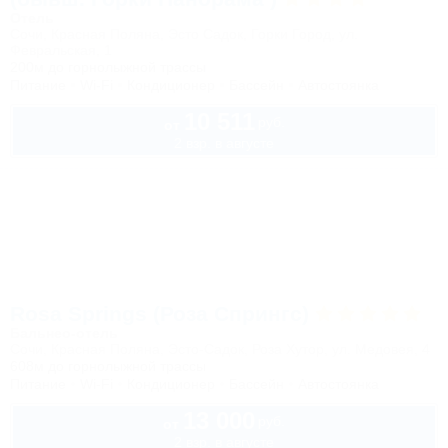
Отель
Сочи, Красная Поляна, Эсто Садок, Горки Город, ул.
Февральская, 1
200м до горнолыжной трассы
Питание
Wi-Fi
Кондиционер
Бассейн
Автостоянка
10 511
руб.
от
2 взр. в августе
Rosa Springs (Роза Спрингс)
Бальнео-отель
Сочи, Красная Поляна, Эсто-Садок, Роза Хутор, ул. Медовея, 4
608м до горнолыжной трассы
Питание
Wi-Fi
Кондиционер
Бассейн
Автостоянка
13 000
руб.
от
2 взр. в августе