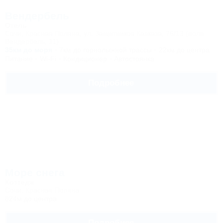
Вендербель
Отель
Сочи, Красная Поляна, ул. Защитников Кавказа, 76/13 (поле
Вендербель, 11)
35км до моря
7км до горнолыжной трассы
22км до центра
Питание
Wi-Fi
Кондиционер
Автостоянка
Подробнее
Море снега
Коттедж
Сочи, Красная Поляна
824м до центра
Подробнее