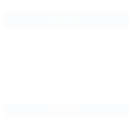
100м до горнолыжной трассы
Питание
Wi-Fi
Кондиционер
Бассейн
Автостоянка
25 427
руб.
от
2 взр. в июле
Ачишхо
Гостевой двор
Сочи, Красная Поляна, ул. Ачишховская, 1
6км до горнолыжной трассы
23км до центра
Питание
Wi-Fi
Кондиционер
Подробнее