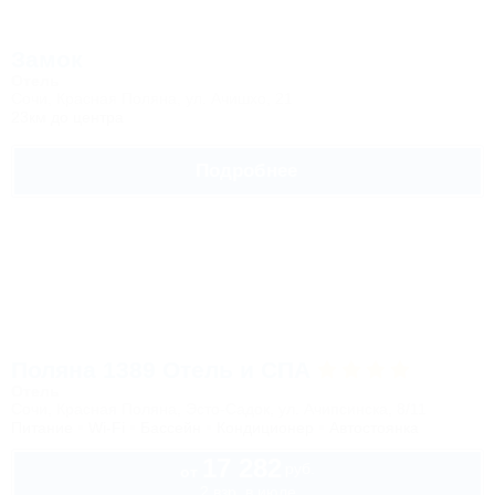
Замок
Отель
Сочи, Красная Поляна, ул. Ачишхо, 21
23км до центра
Подробнее
Поляна 1389 Отель и СПА
Отель
Сочи, Красная Поляна, Эсто-Садок, ул. Ачипсинска, 8/11
Питание
Wi-Fi
Бассейн
Кондиционер
Автостоянка
17 282
руб.
от
2 взр. в июле