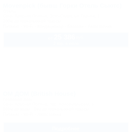
Movenpick (бывш Горки Отель Сьютс)
Отель
Сочи, Красная Поляна, Эсто-Садок, ул. Горная, 1
200м до горнолыжной трассы
Питание
Wi-Fi
Кондиционер
Бассейн
Автостоянка
25 386
руб.
от
2 взр. в июле
ОМ ДОМ (British House)
Гостевой дом
Сочи, Красная Поляна, пер. Комсомольский, 6
800м до воды
5км до горнолыжной трассы
Питание
Wi-Fi
Автостоянка
Подробнее