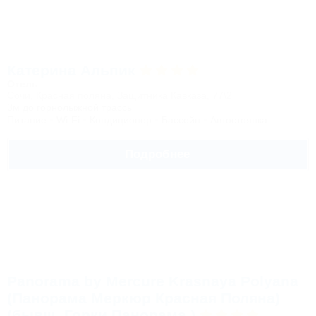
Катерина Альпик
Отель
Сочи, Красная поляна, Защитника Кавказа, 77\2
3м до горнолыжной трассы
Питание
Wi-Fi
Кондиционер
Бассейн
Автостоянка
Подробнее
Panorama by Mercure Krasnaya Polyana
(Панорама Меркюр Красная Поляна)
(бывш. Горки Панорама )