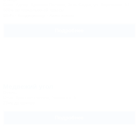
Сочи, Адлер, Красная Поляна, Эсто-Садок, ул. Берёзовая, 57
600м до горнолыжной трассы
Wi-Fi
Кондиционер
Автостоянка
Подробнее
Медвежий угол
Отель
Сочи, Красная поляна, Чвижепсе, 5
23км до центра
Подробнее