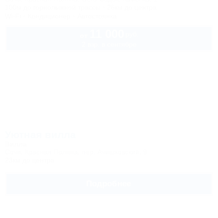
100м до горнолыжной трассы
26км до центра
Wi-Fi
Кондиционер
Автостоянка
11 000
руб.
от
2 взр. в сентябре
Уютная вилла
Вилла
Сочи, Красная Поляна, пер. Ачишховский, 9
23км до центра
Подробнее