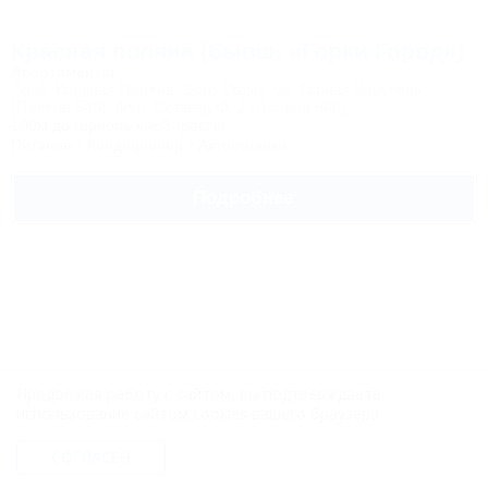
Красная поляна (бывш. «Горки Город»)
Апартаменты
Сочи, Красная Поляна, Эсто-Садок, ул. Горная Карусель
(Поляна 540), 4/ул. Созвездий, 2 (Поляна 960)
100м до горнолыжной трассы
Питание
Кондиционер
Автостоянка
Подробнее
Дом Isakova
Продолжая работу с сайтом, вы подтверждаете
использование сайтом cookies вашего браузера.
Коттедж
Сочи, Красная Поляна, ул. ГЭС, 51
21км до центра
СОГЛАСЕН
Wi-Fi