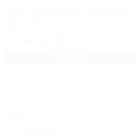
Golden Tulip Rosa Khutor (Голден Тулип
Роза Хутор)
Отель
Сочи, Адлер, Эсто-Садок, наб. Панорама, 3
300м до горнолыжной трассы
Питание
Wi-Fi
Кондиционер
Автостоянка
11 300
руб.
от
2 взр. в августе
Аибга
Отель
Сочи, Красная Поляна, Эсто-Садок, 146
2,0км до горнолыжной трассы
24км до центра
Питание
Бассейн
Автостоянка