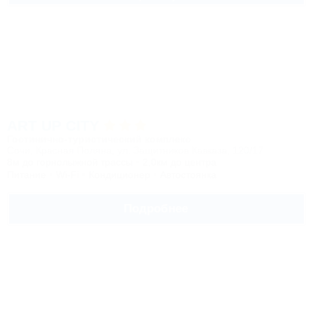
ART UP CITY
Гостинично-туристический комплекс
Сочи, Красная Поляна, ул. Защитников Кавказа, 120/17
8м до горнолыжной трассы
2,0км до центра
Питание
Wi-Fi
Кондиционер
Автостоянка
Подробнее