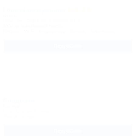
Горная резиденция
Отель
Сочи, Эсто-Садок, ул. Эстонская, 81/4
300м до горнолыжной трассы
Питание
Wi-Fi
Кондиционер
Бассейн
Автостоянка
Подробнее
Пиццерия
Коттедж
Сочи, Красная Поляна
23км до центра
Подробнее