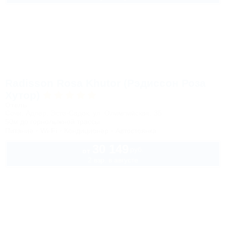
Radisson Rosa Khutor (Рэдиссон Роза
Хутор)
Отель
Сочи, Адлер, Эсто-Садок, ул. Олимпийская, 35
50м до горнолыжной трассы
Питание
Wi-Fi
Кондиционер
Автостоянка
30 149
руб.
от
2 взр. в августе