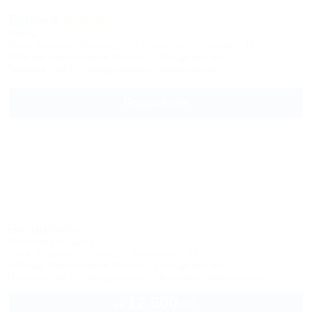
Тройка
Отель
Сочи, Красная Поляна, Эсто-Садок, ул. Эстонская, 19
500м до горнолыжной трассы
22км до центра
Питание
Wi-Fi
Кондиционер
Автостоянка
Подробнее
Беларусь
Комплекс отдыха
Сочи, Красная Поляна, ул. Калиновая, 18
500м до горнолыжной трассы
24км до центра
Питание
Wi-Fi
Кондиционер
Бассейн
Автостоянка
12 600
руб.
от