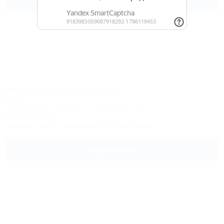
Подробнее
Утомленные солнцем
Отель
Сочи, Красная Поляна, ул. Мичурина, 5/1
22км до центра
Питание
Wi-Fi
Кондиционер
Автостоянка
Подробнее