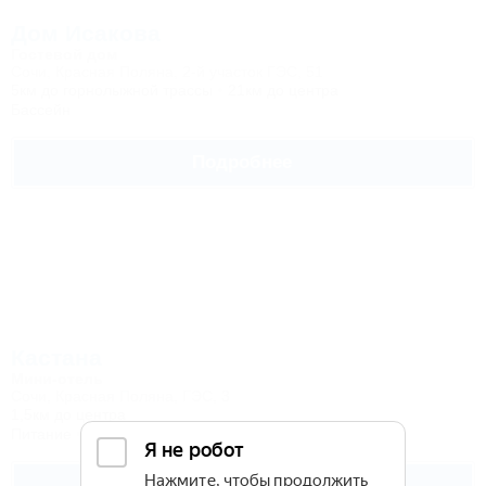
Дом Исакова
Гостевой дом
Сочи, Красная Поляна, 2-й участок ГЭС, 51
5км до горнолыжной трассы
21км до центра
Бассейн
Подробнее
Кастана
Мини-отель
Сочи, Красная Поляна, ГЭС, 3
1,5км до центра
Питание
Wi-Fi
Автостоянка