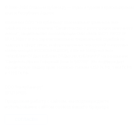
© 2006–2026 Отдых.на Кубани.ру — отдых и туризм в Краснодарском
крае и Республике Адыгея.
Компании ООО "На Кубани.ру" принадлежит доменное имя
nakubani.ru на основании "Свидетельства о регистрации доменного
имени", свидетельство о регистрации СМИ –Эл № ФС77-79732 от
07.12.2020 г. (12+), зарегистрировано Федеральной службой по
надзору в сфере связи, информационных технологий и массовых
коммуникаций (РОСКОМНАДЗОР), а так же товарный знак
"НАКУБАНИ ОТДЫХ КУБАНИ ОТДЫХ.НА КУБАНИ.РУ" на основании
"Свидетельства на Товарный Знак № 547792". Это подтверждает
юридическую защиту прав, согласно статьям 1252 ГК РФ, 1484 ГК РФ
и 1229 ГК РФ.
ООО "На Кубани.ру"
2312157635
1082312013827
Продолжая работу с сайтом, вы подтверждаете
Все права защищены.
использование сайтом cookies вашего браузера.
Присоединяйтесь к нам!
СОГЛАСЕН