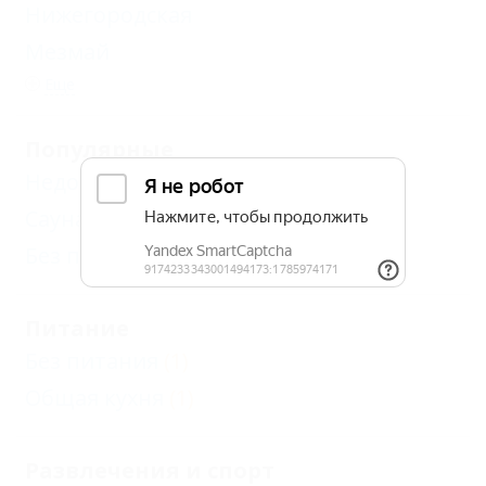
Нижегородская
Мезмай
Еще
Популярные
Недорого
(1)
Сауна, баня
(1)
Без посредников
(1)
Питание
Без питания
(1)
Общая кухня
(1)
Развлечения и спорт