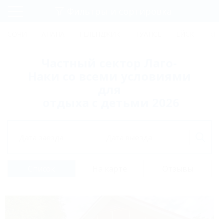
Фильтры и сортировка
Главная
СОЧИ
АНАПА
ГЕЛЕНДЖИК
ТУАПСЕ
ЕЙСК
КР
Регистрация
Частный сектор Лаго-
Вход
Наки со всеми условиями
для
отдыха с детьми 2026
Дата заезда
Дата выезда
Список
На карте
Отзывы