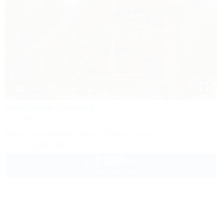
1 / 60
Звездная долина
Коттедж
Апшеронск, 16-й км автодороги Даховская-Лаго-Наки
5км до горнолыжной трассы
39км до центра
+7 (928) 292-03-73
3 200
руб.
от
2 взр. в августе
Архив