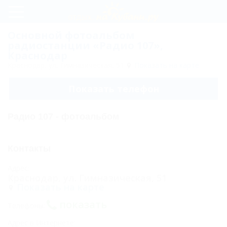
Регистрация
Основной фотоальбом
радиостанции «Радио 107»,
Вход
Краснодар
Краснодар, ул. Гимназическая, 51
Показать на карте
Радио
107
Показать телефон
Размещение
Радио 107 - фотоальбом
рекламы
Программы
Контакты
Новости
Адрес:
Краснодар, ул. Гимназическая, 51
Карта
Показать на карте
Отзывы
показать
Телефоны:
Фото
Адрес в Интернете: