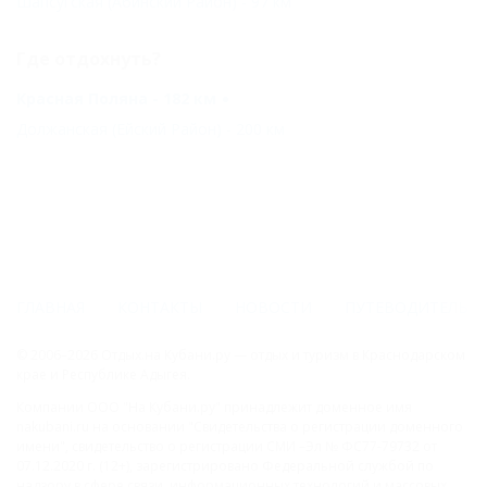
Шапсугская (Абинский Район) - 97 км
Где отдохнуть?
Красная Поляна - 182 км
Должанская (Ейский Район) - 200 км
ГЛАВНАЯ
КОНТАКТЫ
НОВОСТИ
ПУТЕВОДИТЕЛЬ
© 2006–2026 Отдых.на Кубани.ру — отдых и туризм в Краснодарском
крае и Республике Адыгея.
Компании ООО "На Кубани.ру" принадлежит доменное имя
nakubani.ru на основании "Свидетельства о регистрации доменного
имени", свидетельство о регистрации СМИ –Эл № ФС77-79732 от
07.12.2020 г. (12+), зарегистрировано Федеральной службой по
надзору в сфере связи, информационных технологий и массовых