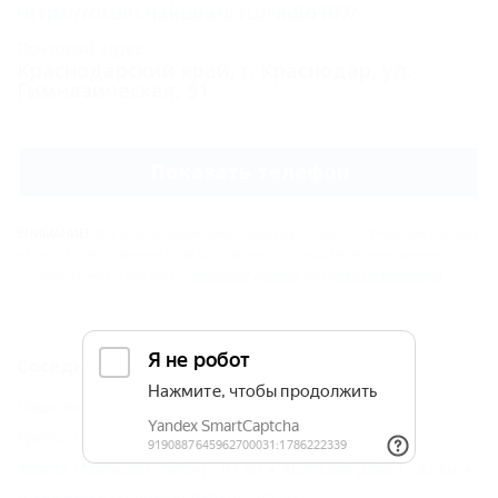
https://otdih.nakubani.ru/radio107/
Основной
Почтовый адрес:
Краснодарский край, г. Краснодар, ул.
Гимназическая, 51
Показать телефон
ВНИМАНИЕ!
Вся информация предоставлена объектом. Редакция портала
не несёт ответственность за достоверность представленных данных.
Сообщите нам, если здесь
неверные данные
или
мало информации
.
Соседние населенные пункты
Пашковский (Краснодар) - 13 км
Крепостная (Северский Район) - 44 км
Абинск (Абинский Район) - 81 км
Абинский район - 82 км