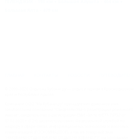
ГЕЛЕНДЖИК - 193 км
Большая Алушта - 464 км
Большая Ялта - 479 км
ГЛАВНАЯ
КОНТАКТЫ
НОВОСТИ
ПУТЕВОДИТЕЛЬ
© 2006–2026 Отдых.на Кубани.ру — отдых и туризм в Краснодарском
крае и Республике Адыгея.
Компании ООО "На Кубани.ру" принадлежит доменное имя
nakubani.ru на основании "Свидетельства о регистрации доменного
имени", свидетельство о регистрации СМИ –Эл № ФС77-79732 от
07.12.2020 г. (12+), зарегистрировано Федеральной службой по
надзору в сфере связи, информационных технологий и массовых
коммуникаций (РОСКОМНАДЗОР), а так же товарный знак
"НАКУБАНИ ОТДЫХ КУБАНИ ОТДЫХ.НА КУБАНИ.РУ" на основании