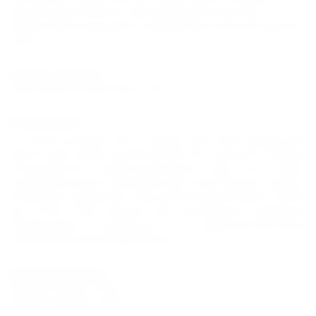
сушильная комната, где вы сможете быстро и
эффективно высушить снаряжение после активного
дня.
Отдых с детьми
Принимаются дети до 5 лет
Размещение
В отеле каждый гость найдет для себя идеальное
место для своих впечатлений. Из каждого номера
открывается захватывающий вид на горы,
которым можно наслаждаться с просторных террас.
Обратите внимание: часы работы ресепшена с 09:00
до 21:00. При заезде вне указанного времени
необходимо связаться с администратором
ресепшена заблаговременно.
Расчетное время
Время заезда: 15:00
Время выезда: 12:00