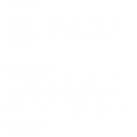
Без звезд
(9)
Бронирование только по телефону
(8)
Бронирование с подтверждением от
отеля
(9)
Соседние курорты
Орел-Изумруд (Сочи) - 9 км
Кудепста (Сочи) - 32 км
Мацеста (Сочи) - 32 км
СОЧИ - 38 км
Красная Поляна - 42 км
Вардане (Сочи) - 62 км
Дагомыс (Сочи) - 62 км
Лоо (Сочи) - 62 км
Якорная Щель (Сочи) - 62 км
Лдзаа (Пицунда) - 66 км
Другие курорты