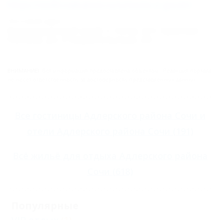
https://otdih.nakubani.ru/schaste-v-gorah/
Почтовый адрес:
Краснодарский край, г. Сочи, пгт. Красная
Поляна, ул. Ставропольская, 24
ВНИМАНИЕ!
Вся информация предоставлена объектом. Редакция портала
не несёт ответственность за достоверность представленных данных.
Все
гостиницы Адлерского района Сочи
и
отели Адлерского района Сочи
(191)
Всё
жильё для отдыха Адлерского района
Сочи
(618)
Популярные