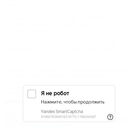
наслаждаться с просторных террас.
На территории отеля находится банный СПА-
комплекс "Дарния", готовый принять гостей отеля
на особых условиях.
В отеле "Счастье в горах" каждый гость найдет для
себя идеальное место для своих впечатлений.
К сожалению, Отель «Счастье в горах» находится
в архиве, и мы не можем гарантировать
актуальность информации. Объектом не
предоставлены данные о внесении в Единый
реестр.
Контакты
Адрес:
Сочи, Красная Поляна, ул. Ставропольская,
24
Показать на карте
Адрес в Интернете: