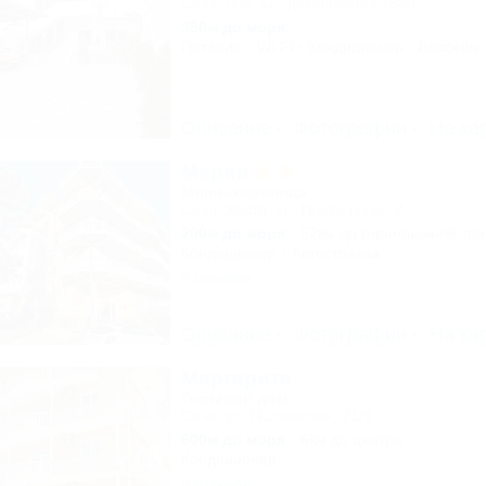
Сочи, Лоо, ул. Декабристов 158а
350м до моря
Питание
Wi-Fi
Кондиционер
Бассейн
Описание
Фотографии
На ка
Мария
Мини-гостиница
Сочи, Хоста, ул. Платановая, 2
200м до моря
52км до горнолыжной тр
Кондиционер
Автостоянка
9 отзывов
Описание
Фотографии
На ка
Маргарита
Гостевой дом
Сочи, ул. Полтавская, 21/9
600м до моря
6км до центра
Кондиционер
8 отзывов