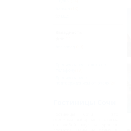
Стулья
(14)
Балкон
(18)
Еще
Звездность
(1)
Без звезд
(20)
Бронирование только по
телефону
(18)
Бронирование с
подтверждением от отеля
(20)
Гостиницы Сочи
Гостиницы Сочи
– это
огромный выбор мест отдыха
на любой вкус и уровень
достатка. Цены на отдых в