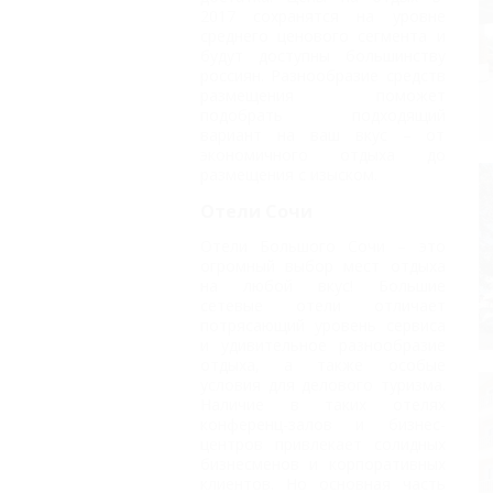
2017 сохранятся на уровне
среднего ценового сегмента и
будут доступны большинству
россиян. Разнообразие средств
размещения поможет
подобрать подходящий
вариант на ваш вкус – от
экономичного отдыха до
размещения с изыском.
Отели Сочи
Отели Большого Сочи
– это
огромный выбор мест отдыха
на любой вкус! Большие
сетевые отели отличает
потрясающий уровень сервиса
и удивительное разнообразие
отдыха, а также особые
условия для делового туризма.
Наличие в таких отелях
конференц-залов и бизнес-
центров привлекает солидных
бизнесменов и корпоративных
клиентов. Но основная часть