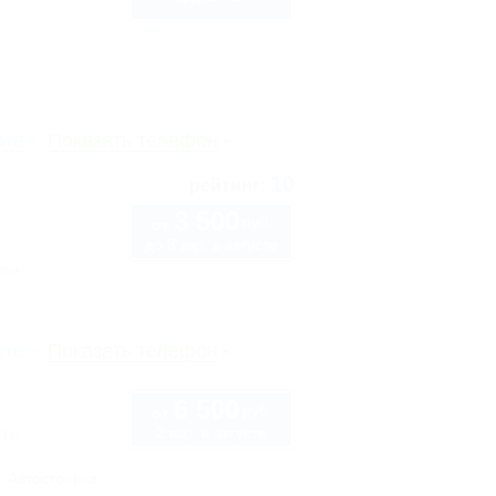
рте
Показать телефон
10
рейтинг:
3 500
руб.
от
до 3 взр. в августе
нка
рте
Показать телефон
6 500
руб.
от
2 взр. в августе
 16
Автостоянка