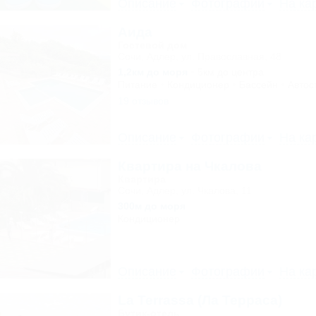
Описание
Фотографии
На ка
Аида
Гостевой дом
Сочи, Адлер, ул. Православная, 48
1,2км до моря
5км до центра
Питание
Кондиционер
Бассейн
Автос
19 отзывов
Описание
Фотографии
На ка
Квартира на Чкалова
Квартира
Сочи, Адлер, ул. Чкалова, 11
300м до моря
Кондиционер
Описание
Фотографии
На ка
La Terrassa (Ла Терраса)
Бутик-отель