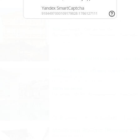
ЭрЭм
Гостевой дом
Сочи, Адлер, ул. Прибрежная, 23
30м до моря
6км до центра
Питание
Wi-Fi
Кондиционер
Бассейн
2 отзыва
Описание
Фотографии
На ка
White House (Вайт Хаус)
Гостевой дом
Сочи, Лоо, СНТ Бриз, 64
350м до моря
Питание
Wi-Fi
Кондиционер
Бассейн
Описание
Фотографии
На ка
Madisson RoDina (Медиссон 
Гостевой дом