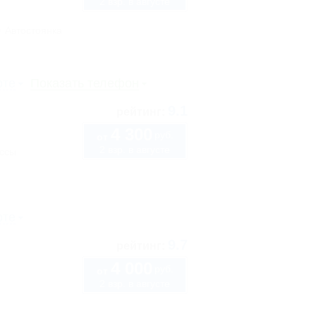
2 взр. в августе
Автостоянка
рте
Показать телефон
9.1
рейтинг:
4 300
руб.
от
2 взр. в августе
ассы
рте
9.7
рейтинг:
4 000
руб.
от
2 взр. в августе