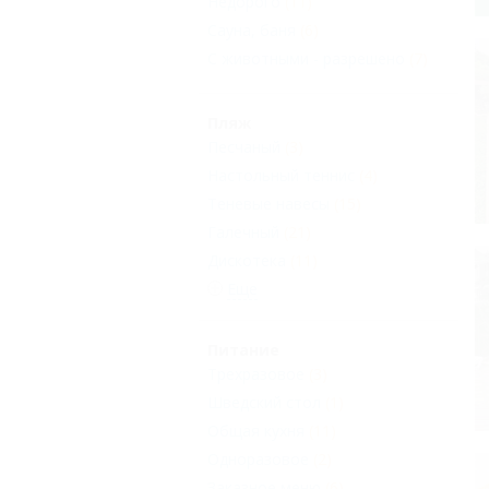
Недорого
(11)
Сауна, баня
(6)
С животными - разрешено
(7)
Пляж
Песчаный
(3)
Настольный теннис
(4)
Теневые навесы
(15)
Галечный
(21)
Дискотека
(11)
Еще
Питание
Трехразовое
(3)
Шведский стол
(1)
Общая кухня
(11)
Одноразовое
(2)
Заказное меню
(6)