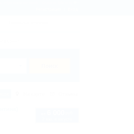
ны и бронирование онлайн - Отдых.на Кубани.ру
Регистрация
Вход
ы
Термальные источники
х в Сочи?
Поиск
исок
На карте
Отзывы
нтина)
6 000
руб.
от
2 взр. в августе