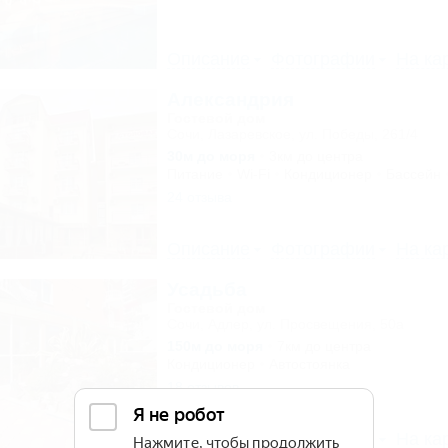
Описание
Фотографии
На ка
Александрия
Гостевой дом
Сочи, Лазаревское, ул. Победы, 261/4
30м до моря
3км до центра
Питание
Wi-Fi
Кондиционер
Бассейн
24 отзыва
Описание
Фотографии
На ка
Усадьба
Гостевой дом
Сочи, Адлер, ул. Просвещения, 50а
150м до моря
7км до центра
Кондиционер
Автостоянка
18 отзывов
Описание
Фотографии
На ка