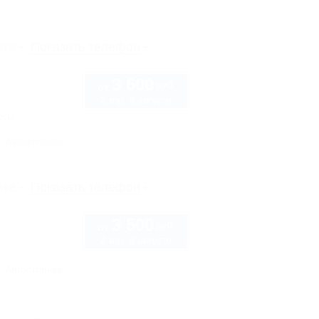
рте
Показать телефон
3 600
руб.
от
2 взр. в августе
ссы
Автостоянка
рте
Показать телефон
3 500
руб.
от
2 взр. в августе
Автостоянка