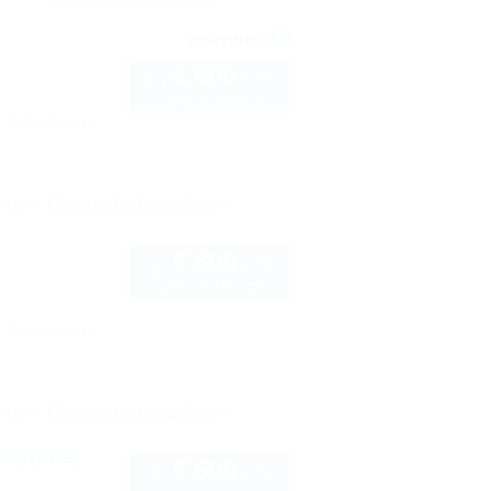
10
рейтинг:
3 600
руб.
от
2 взр. в августе
Автостоянка
рте
Показать телефон
5 500
руб.
от
2 взр. в августе
Автостоянка
рте
Показать телефон
РоДина)
5 500
руб.
от