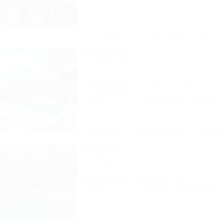
1 отзыв
Описание
Фотографии
На ка
МореЛето
Гостевой дом
Сочи, Адлер, ул. Православная, 31
1,2км до моря
40м до горнолыжной тра
5км до центра
Питание
Wi-Fi
Кондиционер
Бассейн
2 отзыва
Описание
Фотографии
На ка
9-Авеню
Гостевой дом
Сочи, Лоо, ул. Енисейская, 9
400м до моря
5км до центра
Питание
Wi-Fi
Бассейн
Кондиционер
43 отзыва
1 спецпредложение