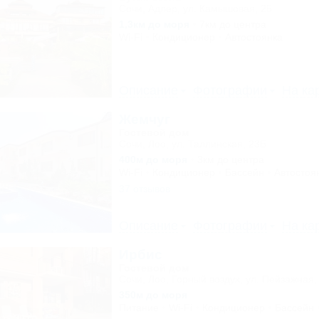
Сочи, Адлер, ул. Камышовая, 25
1,3км до моря
7км до центра
Wi-Fi
Кондиционер
Автостоянка
Описание
Фотографии
На ка
Жемчуг
Гостевой дом
Сочи, Лоо, ул. Таллинская, 23Б
400м до моря
3км до центра
Wi-Fi
Кондиционер
Бассейн
Автостоя
37 отзывов
Описание
Фотографии
На ка
Ирбис
Гостевой дом
Сочи, Лоо, Горный воздух, ул. Пейзажная,
350м до моря
Питание
Wi-Fi
Кондиционер
Бассейн