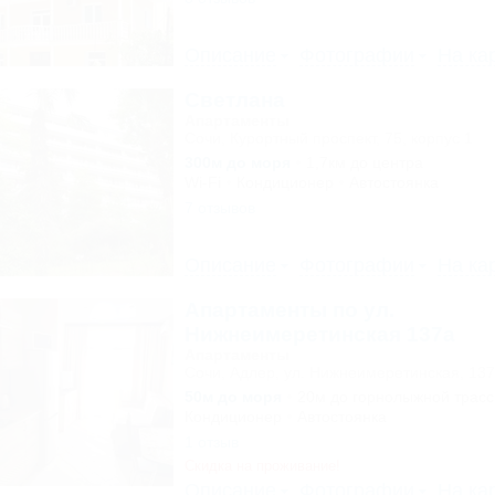
Описание
Фотографии
На ка
Светлана
Апартаменты
Сочи, Курортный проспект, 75, корпус 1
300м до моря
1,7км до центра
Wi-Fi
Кондиционер
Автостоянка
7 отзывов
Описание
Фотографии
На ка
Апартаменты по ул.
Нижнеимеретинская 137а
Апартаменты
Сочи, Адлер, ул. Нижнеимеретинская, 13
50м до моря
20м до горнолыжной трас
Кондиционер
Автостоянка
1 отзыв
Скидка на проживание!
Описание
Фотографии
На ка