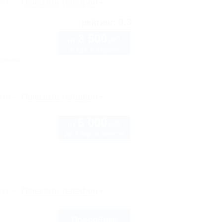
рте
Показать телефон
9.3
рейтинг:
3 500
руб.
от
2 взр. в августе
тоянка
рте
Показать телефон
5 000
руб.
от
до 4 взр. в августе
рте
Показать телефон
Подробнее