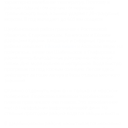
характерно колебание температур. Поэтому в
разные годы летом случаются периоды
тропического зноя, а зимой ударяют 20-градусные
морозы. В год выпадает до 600 мм осадков.
Щербиновский район граничит с Ростовской
областью, Староминским, Каневским и Ейским
районами Кубани. Западные и северные границы
района омывают
Ейский лиман
и Азовское море. На
побережье, возле сел Шабельское и Глафировка
раскинулись благодатные ракушечно-песчаные
пляжи. Дно моря ровное и неглубокое. Вода быстро
прогревается под южным солнцем. Летом здесь
действуют детские лагеря и базы отдыха местного
значения.
Отлично отдохнуть можно не только на морском
побережье. Поросшие камышом Щербиновские
плавни привлекают охотников. Это излюбленное
место гнездования водоплавающей дичи. На
степных просторах района водятся зайцы и еноты.
В Щербиновском районе насчитывается несколько