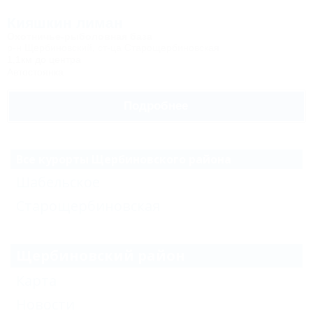
Кияшкин лиман
Охотничье-рыболовная база
р-н Щербиновский, ст-ца Старощербиновская
1,1км до центра
Автостоянка
Подробнее
Все курорты Щербиновского района
Шабельское
Старощербиновская
Щербиновский район
Карта
Новости