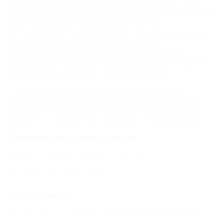
десятков памятников истории и культуры. Среди
туристов популярны сохранившиеся до наших дней
остатки крепости Ейского укрепления,
построенного по инициативе и под руководством
великого полководца А.В. Суворова. В
административном центре района, станице
Старощербиновской, находится 15 архитектурных
памятников конца XIX – начала XX веков.
С
Краснодаром
Щербиновский район связан
железнодорожной магистралью и автотрассой
республиканского значения. В 30 км от района в
городе
Ейск
находятся аэропорт и морской порт.
Соседние населенные пункты
Кущевская (Кущевский Район) - 100 км
Каневская (Каневской Район) - 102 км
Где отдохнуть?
Джемете (Анапа) - 226 км
Красная Поляна - 362 км