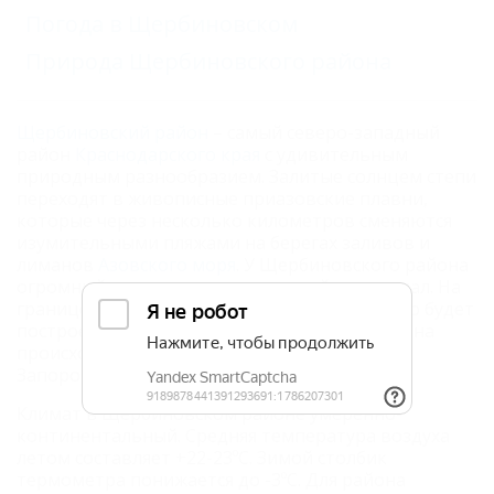
Погода в Щербиновском
Природа Щербиновского района
Щербиновский район
– самый северо-западный
район
Краснодарского края
с удивительным
природным разнообразием. Залитые солнцем степи
переходят в живописные приазовские плавни,
которые через несколько километров сменяются
изумительными пляжами на берегах заливов и
лиманов
Азовского моря
. У Щербиновского района
огромный курортно-туристический потенциал. На
границе района с Ростовской областью скоро будет
построен
"русский Лас-Вегас"
. Название района
происходит от имени кошевого атамана
Запорожского войска Ивана Щербины.
Климат в Щербиновском районе умеренно-
континентальный. Средняя температура воздуха
летом составляет +22-23ºС. Зимой столбик
термометра понижается до -3ºС. Для района