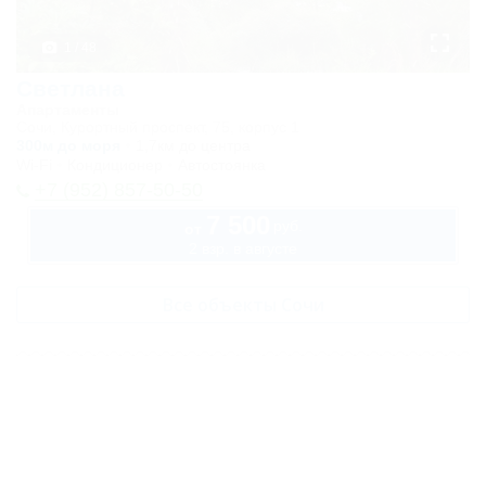
(корпус 1)
1 / 48
Апартаменты
Светлана
комфорт
Апартаменты
Сочи, Курортный проспект, 75, корпус 1
двухместный
300м до моря
1,7км до центра
Wi-Fi
Кондиционер
Автостоянка
TWIN (корпус
+7 (952) 857-50-50
2)
7 500
руб.
от
Апартаменты
2 взр. в августе
комфорт
Все объекты Сочи
двухместный
с диваном
(корпус 1)
Апартаменты
улучшенный
двухместный