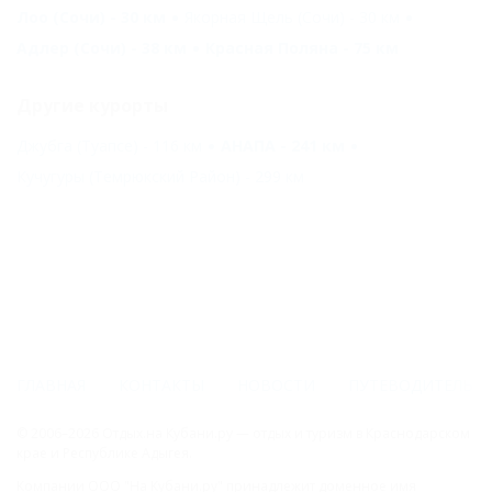
Лоо (Сочи) - 30 км
Якорная Щель (Сочи) - 30 км
Адлер (Сочи) - 38 км
Красная Поляна - 75 км
Другие курорты
Джубга (Туапсе) - 116 км
АНАПА - 241 км
Кучугуры (Темрюкский Район) - 299 км
ГЛАВНАЯ
КОНТАКТЫ
НОВОСТИ
ПУТЕВОДИТЕЛЬ
© 2006–2026 Отдых.на Кубани.ру — отдых и туризм в Краснодарском
крае и Республике Адыгея.
Компании ООО "На Кубани.ру" принадлежит доменное имя