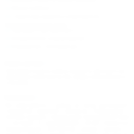
Уборка номеров
Стиральные машины в апартаментах
За дополнительную плату:
Трансфер от/до аэропорта
Экскурсионное сопровождение
Размещение с питомцем до 5 кг
Отдых с детьми
Принимаются дети любого возраста. Дети до 6 лет
принимаются бесплатно без предоставления места
и питания.
Размещение
Все апартаменты с видом на город располагают
стиральной машиной, чайником, телевизором с
плоским экраном, гладильными принадлежностями
и гостиной. В распоряжении гостей полностью
оборудованная собственная ванная комната с