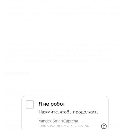
домашним комфортом и уютом. К услугам гостей
интернет
wi-fi, камера хранения, экскурсии,
трансфер. Имеется о
борудованный зеленый дворик
со столиками.
К сожалению, Апарт-отель «Sharden (Шарден)»
находится в архиве, и мы не можем гарантировать
актуальность информации. Объектом не
предоставлены данные о внесении в Единый
реестр.
Контакты
Адрес:
Сочи, ул. Учительская, 7
Показать на карте
Адрес в Интернете:
https://otdih.nakubani.ru/sharden/
Почтовый адрес:
Краснодарский край, г. Сочи, мкр. Светлана,