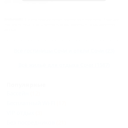
ул. Учительская, 7
ВНИМАНИЕ!
Вся информация предоставлена туроператором. Редакция
портала не несёт ответственность за достоверность представленных
данных.
Все
гостиницы Сочи
и
отели Сочи
(23)
Всё
жильё для отдыха Сочи
(1587)
Популярные
Бассейн
(12)
Бесплатный Wi-Fi
(17)
VIP отдых
(3)
Без посредников
(21)