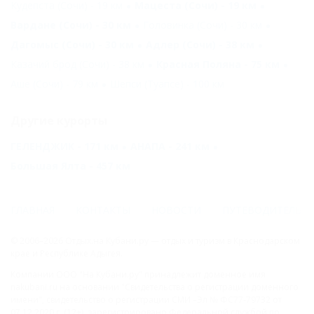
Кудепста (Сочи) - 19 км
Мацеста (Сочи) - 19 км
Вардане (Сочи) - 30 км
Головинка (Сочи) - 30 км
Дагомыс (Сочи) - 30 км
Адлер (Сочи) - 38 км
Казачий брод (Сочи) - 38 км
Красная Поляна - 75 км
Аше (Сочи) - 79 км
Шепси (Туапсе) - 100 км
Другие курорты
ГЕЛЕНДЖИК - 171 км
АНАПА - 241 км
Большая Ялта - 457 км
ГЛАВНАЯ
КОНТАКТЫ
НОВОСТИ
ПУТЕВОДИТЕЛЬ
© 2006–2026 Отдых.на Кубани.ру — отдых и туризм в Краснодарском
крае и Республике Адыгея.
Компании ООО "На Кубани.ру" принадлежит доменное имя
nakubani.ru на основании "Свидетельства о регистрации доменного
имени", свидетельство о регистрации СМИ –Эл № ФС77-79732 от
07.12.2020 г. (12+), зарегистрировано Федеральной службой по