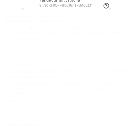
27.12.2013 13:20
В Краснодаре изменится схема движения
автобусного маршрута №7
С 10 января в Краснодаре изменится схема движения
муниципального автобусного маршрута №7 "Аэропорт – торговый
комплекс "Касторама".
Транспорт
,
Краснодар
,
Транспорт
,
Авто
,
Общественный
транспорт
,
Общество
21.07.2014 10:39
В Краснодаре временно закрыли движение трамваев
в поселок Пашковский
В Краснодаре сегодня, 21 июля, из-за ремонта контактной сети на
улице Бершанской временно закрыли движение трамваев в поселок
Пашковский.
Транспорт
,
КРАСНОДАР
,
Краснодар
,
Транспорт
,
Общество
,
Обществен
транспорт
Соседние курорты