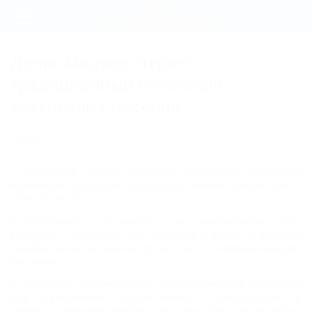
Регистрация
Денис Мацуев откроет
Вход
традиционный сочинский
фестиваль Crescendo
13.07.2015
Ежегодный форум молодого поколения российских
музыкантов Crescendo состоится в Зимнем театре Сочи с
14 по 16 июля.
В программе XI фестиваля – два симфонических гала-
концерта и джазовое шоу "Классика и джаз", в котором
академические музыканты проявят себя в непривычном для
них жанре
С Уральским академическим филармоническим оркестром
под управлением художественного руководителя и
главного дирижера Дмитрия Лисса выступят как маститые,