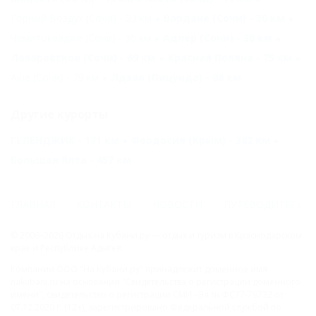
Горный Воздух (Сочи) - 23 км
Вардане (Сочи) - 30 км
Чемитоквадже (Сочи) - 30 км
Адлер (Сочи) - 38 км
Лазаревское (Сочи) - 69 км
Красная Поляна - 75 км
Аше (Сочи) - 79 км
Лдзаа (Пицунда) - 88 км
Другие курорты
ГЕЛЕНДЖИК - 171 км
Феодосия (Крым) - 382 км
Большая Ялта - 457 км
ГЛАВНАЯ
КОНТАКТЫ
НОВОСТИ
ПУТЕВОДИТЕЛЬ
© 2006–2026 Отдых.на Кубани.ру — отдых и туризм в Краснодарском
крае и Республике Адыгея.
Компании ООО "На Кубани.ру" принадлежит доменное имя
nakubani.ru на основании "Свидетельства о регистрации доменного
имени", свидетельство о регистрации СМИ –Эл № ФС77-79732 от
07.12.2020 г. (12+), зарегистрировано Федеральной службой по