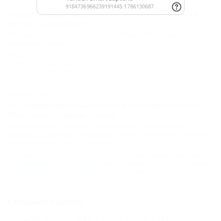
17.05.2013 11:45
Группа "Пикник" выступит на фестивале "Свежий
ветер" в Краснодаре
Фестиваль молодежного творчества "Свежий ветер" стартует в
Краснодаре 25 мая.
Активный отдых и спорт
,
Культура и
искусство
,
КРАСНОДАР
,
Фестивали и события
,
Культура и
искусство
,
Музыкальные проекты
,
Активный отдых и спорт
,
Общество
05.02.2015 10:44
На II международный конкурс в Краснодар приедет
30 молодых оперных певцов
Уже традиционно, в рамках II ежегодного фестиваля оперного
искусства, в Краснодаре пройдет Международный конкурс молодых
оперных певцов «Опера без границ».
Культура и искусство
,
КРАСНОДАР
,
Краснодар
,
Музыкальный театр
ТО Премьера
,
Культура и искусство
,
Фестивали и события
,
Конкурсы
и победители
,
Общество
,
Музыкальные проекты
Соседние курорты
Мацеста (Сочи) - 19 км
Хоста (Сочи) - 19 км