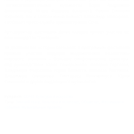
"межконтинентальные" музыканты Борис Андрианов
(виолончель), Игорь Федоров (кларнет), Роман Симович
(скрипка), так и совсем юный пианист Александр Малофеев,
сообщает пресс-служба администрации Сочи.
Арт-директор фестиваля Денис Мацуев примет участие во
всех концертах "Crescendo".
За десятилетие истории Crescendo в программах фестиваля
приняли участие ведущие академические коллективы
мирового значения – большие симфонические оркестры
под руководством Юрия Темирканова, Валерия Гергиева,
Владимира Федосеева, Юрия Башмета, Михаила Плетнева,
Владимира Спивакова, Гинтараса Ринкявичуса, Юрия
Симонова и других выдающихся музыкантов.
Рубрики:
СОЧИ
,
Культура и искусство
Тэги:
Зимний театр
,
Культура и искусство
,
Общество
,
Фестивали и
события
,
Музыкальные проекты