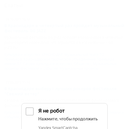
Статьи
28.10.2015 16:57
В Краснодаре в четвертый раз пройдет музыкальный
фестиваль GG JAZZ
Музыкальный фестиваль GG JAZZ пройдет в Краснодаре в четвертый
раз и обретет новое лицо, что отразится и в его названии – GG
JAZZ.RU.
Культура и искусство
,
КРАСНОДАР
,
Музыкальный театр ТО
Премьера
,
Краснодарское творческое объединение Премьера
имени Л.Г. Гатова
,
Культура и искусство
,
Общество
,
Музыкальные
проекты
,
Фестивали и события
,
Музыкальные проекты
27.06.2013 11:16
В Краснодаре выберут лучших рокеров фестиваля
"Свежий ветер"
Сегодня, 27 июня в Краснодаре стартовал второй финал краевого
фестиваля "Свежий ветер" в номинации "рок".
Культура и искусство
,
КРАСНОДАР
,
Культура и искусство
,
Фестивали и
события
,
Общество
,
Музыкальные проекты
,
музыка