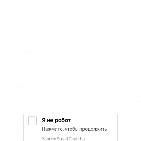
татьи
3.07.2014 18:10
айнер "Адриана" отправился из порта Севастополя в Ста
ристический лайнер "Адриана" отправился вчера, 22 июля в 22:00, из порт
егулярным.
ранспорт
,
Севастополь
,
Порт Севастополь
,
Транспорт
,
Порт
,
Морской тран
6.09.2014 12:08
орские круизы MSC Cruises стартуют из Сочи летом 2015 г
ин из крупнейших в мире круизных операторов компания MSC Cruises вп
о Средиземному морю с отправлением из порта Сочи.
вости туристического бизнеса на Кубани
,
СОЧИ
,
Сочинский морской вок
Морпорт)
,
Транспорт
,
Туризм
,
Порт
,
Морской транспорт
,
Круизный туризм
4.03.2014 15:24