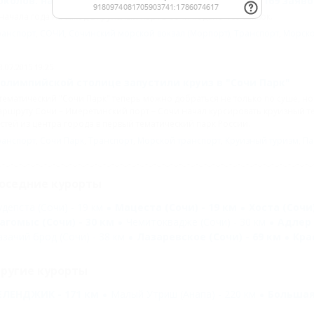
околов: на заход в круизный порт в Сочи подано 169 заяво
начала года на заход в круизный порт в Сочи подано 169 заявок.
ранспорт
,
СОЧИ
,
Сочинский морской вокзал (Морпорт)
,
Транспорт
,
Морско
8.07.2015 19:25
 олимпийской столице запустили круиз в "Сочи Парк"
тематический "Сочи Парк" теперь можно добраться не только по суше, но 
ршруту Сочи – Имеретинский порт – Сочи начал курсировать круизный те
стей из центра города в первый тематический парк России.
ранспорт
,
Сочи Парк
,
Транспорт
,
Морской транспорт
,
Круизный туризм
,
Па
оседние курорты
удепста (Сочи) - 19 км
Мацеста (Сочи) - 19 км
Хоста (Сочи)
агомыс (Сочи) - 30 км
Чемитоквадже (Сочи) - 30 км
Адлер 
азачий брод (Сочи) - 38 км
Лазаревское (Сочи) - 69 км
Кра
ругие курорты
ЕЛЕНДЖИК - 171 км
Малый Утриш (Анапа) - 220 км
Большая