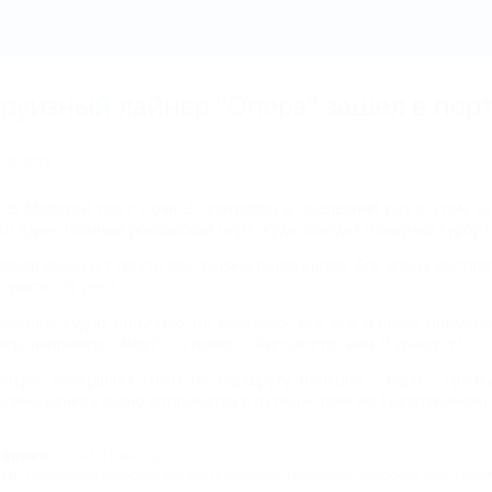
Кру
руизный лайнер "Опера" зашел в пор
1.09.2015
В Морской порт Сочи 21 сентября в последний раз в этом се
то единственный российский порт, куда заходит плавучий курорт
айнер вмещает почти две тысячи пассажиров. Его длина состав
корость 21 узел.
азвание судно получило не случайно: все его палубы поимен
пер, например, "Аида", "Отелло", "Риголетто" или "Турандот".
Опера" совершает круиз по маршруту Венеция – Бари - Грече
осемь вечера судно отправится в путешествие по Средиземному
убрики:
СОЧИ
,
Транспорт
эги:
Сочинский морской вокзал (Морпорт)
,
Транспорт
,
Морской транспорт