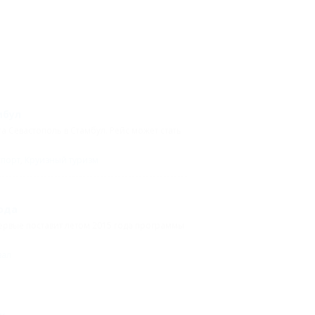
мбул
а Севастополь в Стамбул. Рейс может стать
спорт
,
Круизный туризм
ода
ервые поставит летом 2015 года программы
зал