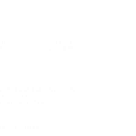
к
й транспорт
,
Круизный туризм
и по воде. С сегодняшнего дня, 8 июля, по
плоход "Ай-Тодор", который доставляет
рки
,
достопримечательности
 - 19 км
Вардане (Сочи) - 30 км
(Сочи) - 38 км
сная Поляна - 75 км
 Алушта - 441 км