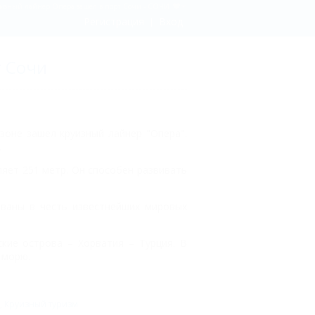
изный лайнер Опера зашел в порт Сочи - СОЧИ
Регистрация
Вход
т Сочи
зоне зашел круизный лайнер "Опера".
.
ляет 251 метр. Он способен развивать
ованы в честь известнейших мировых
ские острова – Хорватия – Турция. В
 морю.
,
Круизный туризм