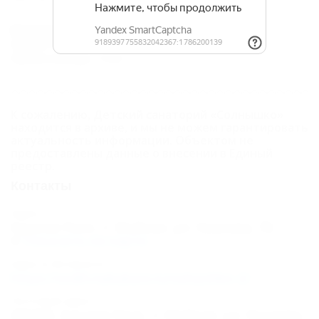
Расчетное время
Время заезда: 14:00
Время выезда: 12:00
К сожалению, Детский санаторий «Солнышко»
находится в архиве, и мы не можем гарантировать
актуальность информации. Объектом не
предоставлены данные о внесении в Единый
реестр.
Контакты
Адрес:
Адыгея Респ., г. Майкоп, ул. Чкалова, 76
Показать на карте
Адрес в Интернете:
https://otdih.nakubani.ru/solnyshko-2/
Почтовый адрес:
385003, Адыгея Респ., г. Майкоп, ул. Чкалова,