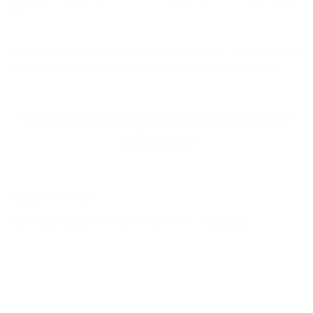
76
ВНИМАНИЕ!
Вся информация предоставлена объектом. Редакция портала
не несёт ответственность за достоверность представленных данных.
Все
детские лагеря Майкопа
и
санатории
Майкопа
(2)
Курорты мира
ГОРЯЧИЙ КЛЮЧ
НОВОРОССИЙСК
ТУАПСЕ