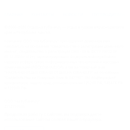
ГЛАВНАЯ
КОНТАКТЫ
НОВОСТИ
ПУТЕВОДИТЕЛЬ
© 2006–2026 Отдых.на Кубани.ру — отдых и туризм в Краснодарском
крае и Республике Адыгея.
Компании ООО "На Кубани.ру" принадлежит доменное имя
nakubani.ru на основании "Свидетельства о регистрации доменного
имени", свидетельство о регистрации СМИ –Эл № ФС77-79732 от
07.12.2020 г. (12+), зарегистрировано Федеральной службой по
надзору в сфере связи, информационных технологий и массовых
коммуникаций (РОСКОМНАДЗОР), а так же товарный знак
"НАКУБАНИ ОТДЫХ КУБАНИ ОТДЫХ.НА КУБАНИ.РУ" на основании
"Свидетельства на Товарный Знак № 547792". Это подтверждает
юридическую защиту прав, согласно статьям 1252 ГК РФ, 1484 ГК РФ
и 1229 ГК РФ.
ООО "На Кубани.ру"
2312157635
1082312013827
Продолжая работу с сайтом, вы подтверждаете
Все права защищены.
использование сайтом cookies вашего браузера.
Присоединяйтесь к нам!