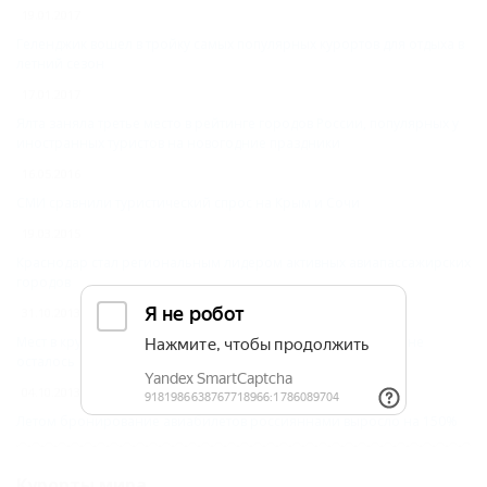
19.01.2017
Геленджик вошел в тройку самых популярных курортов для отдыха в
летний сезон
17.01.2017
Ялта заняла третье место в рейтинге городов России, популярных у
иностранных туристов на новогодние праздники
16.05.2016
СМИ сравнили туристический спрос на Крым и Сочи
19.03.2015
Краснодар стал региональным лидером активных авиапассажирских
городов
31.10.2013
Мест в крупных гостиницах Сочи для простых болельщиков не
осталось
04.10.2013
Летом бронирование авиабилетов россияннами выросло на 150%
Курорты мира