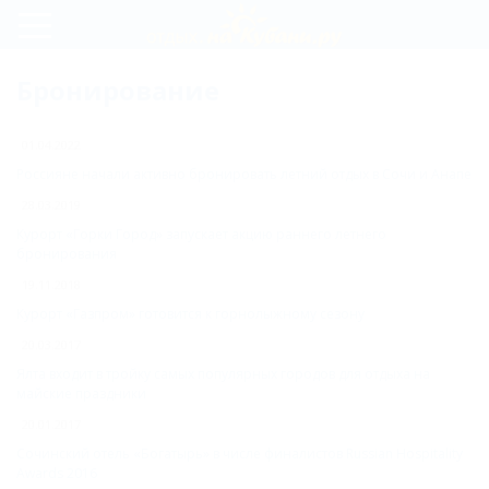
Регистрация
Бронирование
Вход
01.04.2022
Россияне начали активно бронировать летний отдых в Сочи и Анапе
28.03.2019
Курорт «Горки Город» запускает акцию раннего летнего
бронирования
19.11.2018
Курорт «Газпром» готовится к горнолыжному сезону
20.03.2017
Ялта входит в тройку самых популярных городов для отдыха на
майские праздники
20.01.2017
Сочинский отель «Богатырь» в числе финалистов Russian Hospitality
Awards 2016