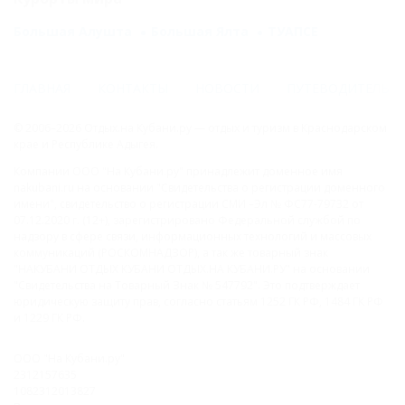
Большая Алушта
Большая Ялта
ТУАПСЕ
ГЛАВНАЯ
КОНТАКТЫ
НОВОСТИ
ПУТЕВОДИТЕЛЬ
© 2006–2026 Отдых.на Кубани.ру — отдых и туризм в Краснодарском
крае и Республике Адыгея.
Компании ООО "На Кубани.ру" принадлежит доменное имя
nakubani.ru на основании "Свидетельства о регистрации доменного
имени", свидетельство о регистрации СМИ –Эл № ФС77-79732 от
07.12.2020 г. (12+), зарегистрировано Федеральной службой по
надзору в сфере связи, информационных технологий и массовых
коммуникаций (РОСКОМНАДЗОР), а так же товарный знак
"НАКУБАНИ ОТДЫХ КУБАНИ ОТДЫХ.НА КУБАНИ.РУ" на основании
"Свидетельства на Товарный Знак № 547792". Это подтверждает
юридическую защиту прав, согласно статьям 1252 ГК РФ, 1484 ГК РФ
и 1229 ГК РФ.
ООО "На Кубани.ру"
2312157635
1082312013827