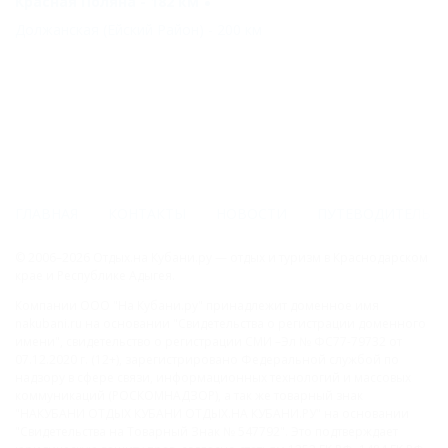
Красная Поляна - 182 км
Должанская (Ейский Район) - 200 км
ГЛАВНАЯ
КОНТАКТЫ
НОВОСТИ
ПУТЕВОДИТЕЛЬ
© 2006–2026 Отдых.на Кубани.ру — отдых и туризм в Краснодарском
крае и Республике Адыгея.
Компании ООО "На Кубани.ру" принадлежит доменное имя
nakubani.ru на основании "Свидетельства о регистрации доменного
имени", свидетельство о регистрации СМИ –Эл № ФС77-79732 от
07.12.2020 г. (12+), зарегистрировано Федеральной службой по
надзору в сфере связи, информационных технологий и массовых
коммуникаций (РОСКОМНАДЗОР), а так же товарный знак
"НАКУБАНИ ОТДЫХ КУБАНИ ОТДЫХ.НА КУБАНИ.РУ" на основании
"Свидетельства на Товарный Знак № 547792". Это подтверждает