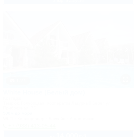
2 взр. в августе
1 / 52
White House (Белый дом)
Коттедж
Темрюк, Голубицкая, Кооператив Лазурный Берег, ул.
Прибрежная, 75
500м до моря
Wi-Fi
Кондиционер
Бассейн
Автостоянка
+7 (938) 413-05-44
14 000
руб.
от