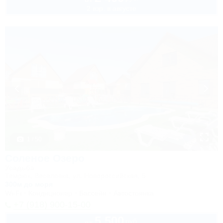
2 взр. в августе
1 / 50
Соленое Озеро
Усадьба
Темрюк, Веселовка, ул. Новороссийская, 5
300м до моря
Wi-Fi
Кондиционер
Бассейн
Автостоянка
+7 (918) 900-15-00
5 500
руб.
от