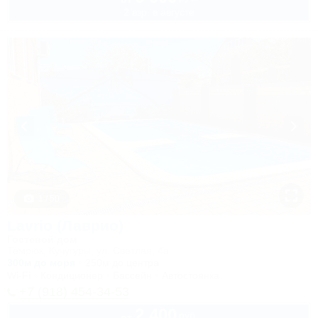
2 взр. в августе
1 / 50
Lavrio (Лаврио)
Гостевой дом
Темрюк, Кучугуры, ул. Светлая, 4а
300м до моря
250м до центра
Wi-Fi
Кондиционер
Бассейн
Автостоянка
+7 (918) 454-34-53
2 400
руб.
от