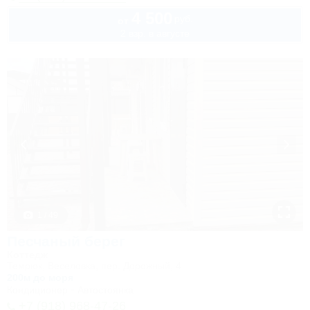
4 500
руб.
от
2 взр. в августе
1 / 49
Песчаный берег
Коттедж
Темрюк, Веселовка, пер. Дорожный, 4
200м до моря
Кондиционер
Автостоянка
+7 (918) 968-47-26