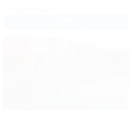
Бассейн
Кондиционер
Автостоянка
+7 (914) 758-61-46
9 000
руб.
от
2 взр. в сентябре
1 / 31
Морской Квартал 106
Апартаменты
Темрюк, Веселовка, ул. Морская, 4а, ЖК "Морской квартал"
20м до моря