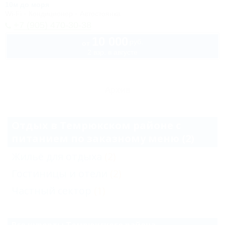
10м до моря
Wi-Fi
Кондиционер
Автостоянка
+7 (905) 470-30-38
10 000
руб.
от
2 взр. в августе
Архив
Отдых в Темрюкском районе с
питанием по заказному меню (2)
Жильё для отдыха
(2)
Гостиницы и отели
(2)
Частный сектор
(1)