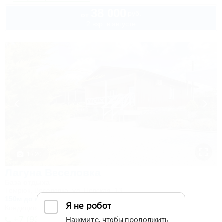
38 000
руб.
от
2 взр. в августе
1 / 20
Лагуна Веселовка
База отдыха
Темрюк, Веселовка, ул. Невская, 13
150м до моря
Кондиционер
Автостоянка
+7 (938) 555-56-77