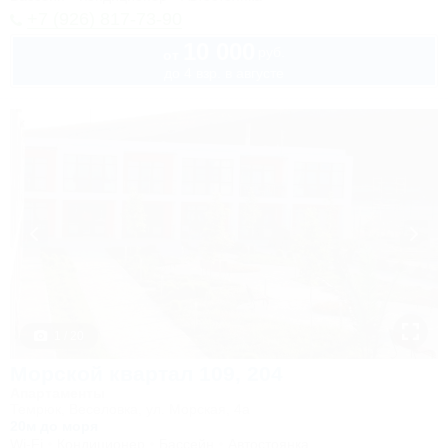
+7 (926) 817-73-90
10 000
руб.
от
до 4 взр. в августе
1 / 20
Морской квартал 109, 204
Апартаменты
Темрюк, Веселовка, ул. Морская, 4а
20м до моря
Wi-Fi
Кондиционер
Бассейн
Автостоянка