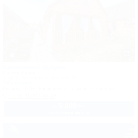
1 / 44
Солнечный Остров
Гостевой двор
Темрюк, Веселовка, ул. Морская, 10
300м до моря
Питание
Wi-Fi
Кондиционер
Бассейн
Автостоянка
+7 (918) 025-55-59
5 000
руб.
от
за коттедж в августе