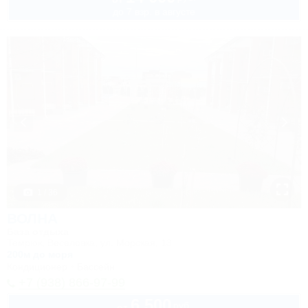
до 7 взр. в августе
1 / 36
ВОЛНА
База отдыха
Темрюк, Веселовка, ул. Морская, 13
200м до моря
Кондиционер
Бассейн
+7 (938) 866-97-99
6 500
руб.
от