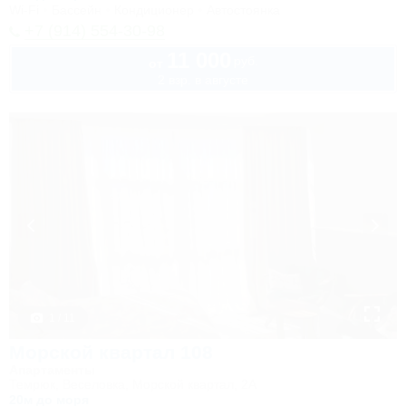
Wi-Fi
Бассейн
Кондиционер
Автостоянка
+7 (914) 554-30-98
11 000
руб.
от
2 взр. в августе
1 / 11
Морской квартал 108
Апартаменты
Темрюк, Веселовка, Морской квартал, 2А
20м до моря