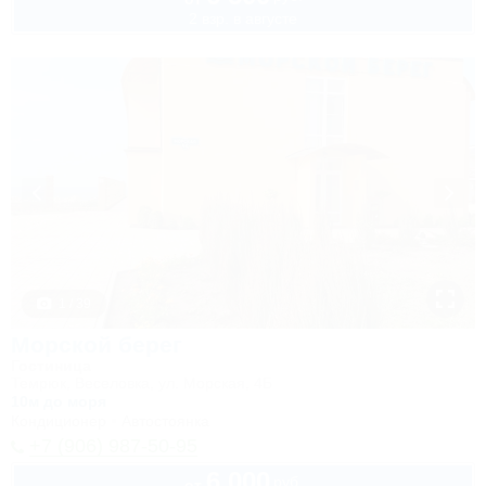
2 взр. в августе
1 / 39
Морской берег
Гостиница
Темрюк, Веселовка, ул. Морская, 4Б
10м до моря
Кондиционер
Автостоянка
+7 (906) 987-50-95
6 000
руб.
от