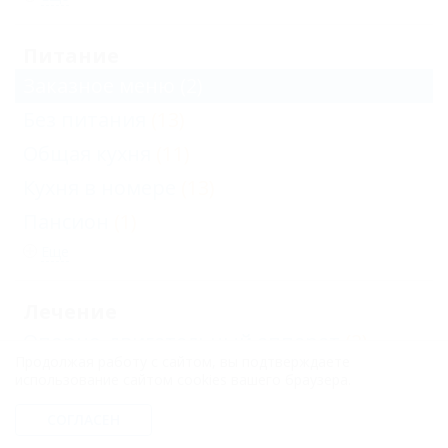
Питание
Заказное меню
(2)
Без питания
(13)
Общая кухня
(11)
Кухня в номере
(13)
Пансион
(1)
Еще
Лечение
Опорно-двигательный аппарат
(2)
Продолжая работу с сайтом, вы подтверждаете
Сердечно-сосудистая система
(1)
использование сайтом cookies вашего браузера.
Костно-мышечная система
(1)
СОГЛАСЕН
Органы кровообращения
(1)