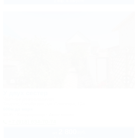
2 взр. в августе
1 / 57
У двух сестер
Частное домовладение
Темрюк, Голубицкая, ул. Советская, 12а
600м до моря
Wi-Fi
Кондиционер
Автостоянка
+7 (918) 634-70-74
2 800
руб.
от