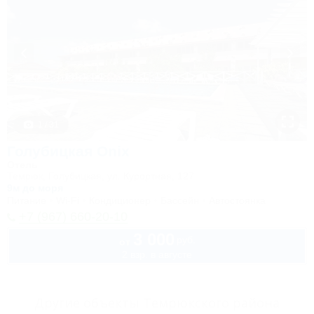
1 / 31
Голубицкая Onix
Отель
Темрюк, Голубицкая, ул. Курортная, 127
9м до моря
Питание
Wi-Fi
Кондиционер
Бассейн
Автостоянка
+7 (967) 660-20-10
3 000
руб.
от
2 взр. в августе
Другие объекты Темрюкского района