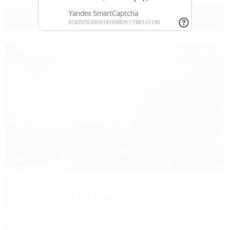
5 000
руб.
от
2 взр. в августе
1 / 32
Лазурный
Гостевой дом
Темрюк, Голубицкая, пер. Вишневый, 1а
200м до моря
1,4км до центра
Wi-Fi
Кондиционер
Автостоянка
+7 (918) 460-18-37