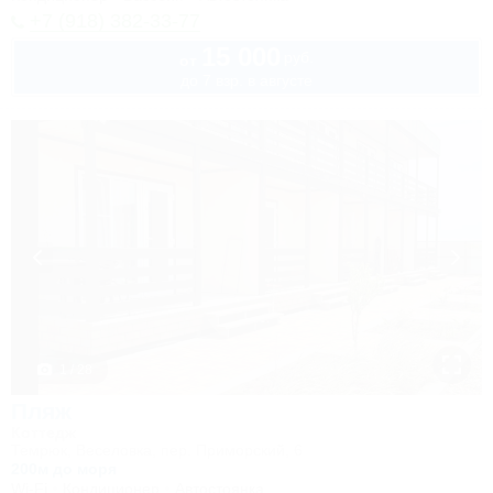
+7 (918) 382-33-77
15 000
руб.
от
до 7 взр. в августе
1 / 28
Пляж
Коттедж
Темрюк, Веселовка, пер. Приморский, 6
200м до моря
Wi-Fi
Кондиционер
Автостоянка