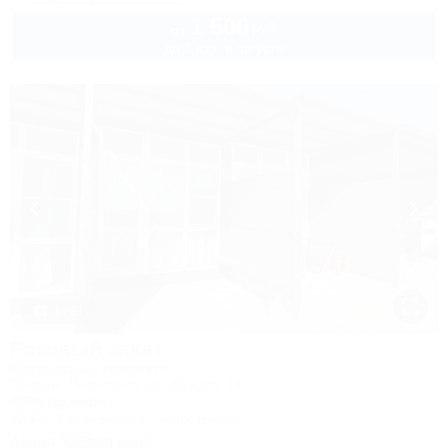
1 500
руб.
от
до 3 взр. в августе
1 / 21
Розовый закат
Коттеджный комплекс
Темрюк, Веселовка, ул. Жукова, 14
400м до моря
Wi-Fi
Кондиционер
Автостоянка
Акция "Обвал цен!"