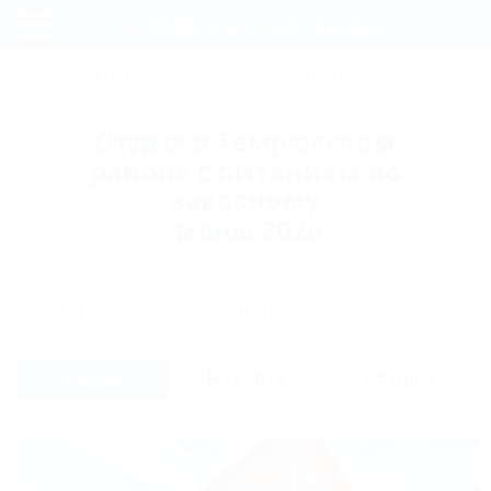
Фильтры и сортировка
Главная
СОЧИ
АНАПА
ГЕЛЕНДЖИК
ТУАПСЕ
ЕЙСК
КР
Регистрация
Отдых в Темрюкском
Вход
районе с питанием по
заказному
меню 2026
Дата заезда
Дата выезда
Список
На карте
Отзывы