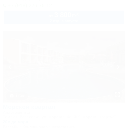
+7 (918) 226-76-12
3 800
руб.
от
2 взр. в августе
1 / 34
Морской квартал
Апартаменты
Темрюк, Веселовка, ул. Морская, 4а, ЖК "Морской квартал"
20м до моря
Бассейн
Кондиционер
Автостоянка