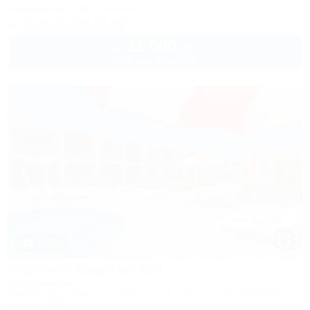
Кондиционер
Автостоянка
+7 (918) 476-57-92
11 000
руб.
от
до 4 взр. в августе
1 / 28
Морской квартал 209
Апартаменты
Темрюк, Веселовка, ул. Морская, 2Г, корпус 2, ЖК "Морской
квартал" 209