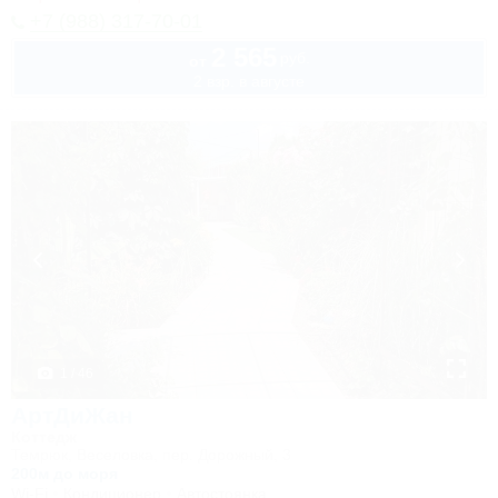
+7 (988) 317-70-01
2 565
руб.
от
2 взр. в августе
1 / 46
АртДиЖан
Коттедж
Темрюк, Веселовка, пер. Дорожный, 3
200м до моря
Wi-Fi
Кондиционер
Автостоянка