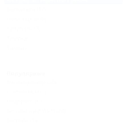
Все курорты Темрюкского района
Веселовка
(17)
Голубицкая
(6)
Кучугуры
(3)
Темрюк
Тамань
Еще
Популярные
Кондиционер
(26)
С лечением
(2)
Недорого
(6)
Бесплатный Wi-Fi
(20)
Бассейн
(13)