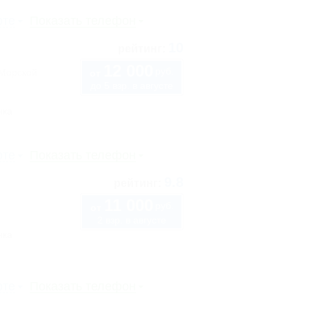
рте
Показать телефон
10
рейтинг:
12 000
руб.
"Морской
от
до 5 взр. в августе
нка
рте
Показать телефон
9.8
рейтинг:
11 000
руб.
от
2 взр. в августе
нка
рте
Показать телефон