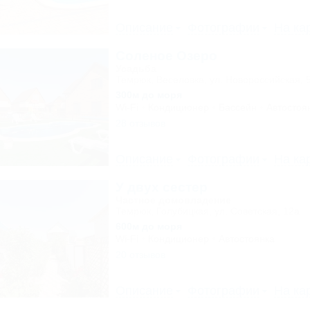
Описание
Фотографии
На ка
Соленое Озеро
Усадьба
Темрюк, Веселовка, ул. Новороссийская, 
300м до моря
Wi-Fi
Кондиционер
Бассейн
Автостоя
28 отзывов
Описание
Фотографии
На ка
У двух сестер
Частное домовладение
Темрюк, Голубицкая, ул. Советская, 12а
600м до моря
Wi-Fi
Кондиционер
Автостоянка
20 отзывов
Описание
Фотографии
На ка