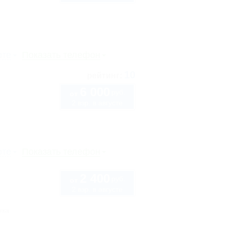
рте
Показать телефон
10
рейтинг:
6 000
руб.
от
2 взр. в августе
рте
Показать телефон
2 400
руб.
от
2 взр. в августе
нка