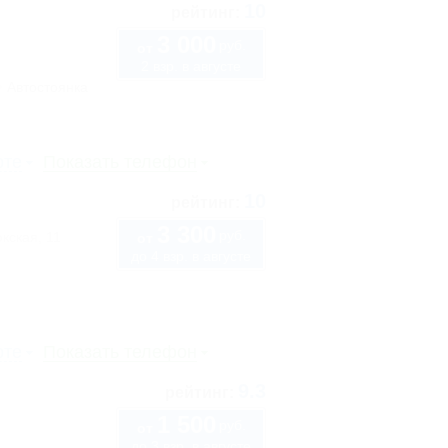
10
рейтинг:
3 000
руб.
от
2 взр. в августе
Автостоянка
рте
Показать телефон
10
рейтинг:
3 300
руб.
кская, 11
от
до 4 взр. в августе
рте
Показать телефон
9.3
рейтинг:
1 500
руб.
от
до 3 взр. в августе