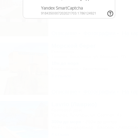
200м до моря
Кондиционер
Бассейн
Описание
Фотографии
На ка
Морской берег
Гостиница
Темрюк, Веселовка, ул. Морская, 4Б
10м до моря
Кондиционер
Автостоянка
8 отзывов
Описание
Фотографии
На ка
Lavrio (Лаврио)
Гостевой дом
Темрюк, Кучугуры, ул. Светлая, 4а
300м до моря
250м до центра
Wi-Fi
Кондиционер
Бассейн
Автостоя
4 отзыва