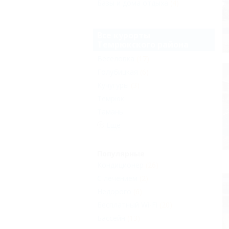
Базы и дома отдыха
(4)
Все курорты
Темрюкского района
Веселовка
(17)
Голубицкая
(6)
Кучугуры
(3)
Темрюк
Тамань
Еще
Популярные
Кондиционер
(26)
С лечением
(2)
Недорого
(6)
Бесплатный Wi-Fi
(20)
Бассейн
(13)