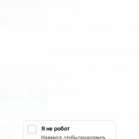
10м до моря
Wi-Fi
Кондиционер
Автостоянка
4 отзыва
Описание
Фотографии
На ка
Другие объекты Темрюкско
White House (Белый дом)
Коттедж
Темрюк, Голубицкая, Кооператив Лазурный
Прибрежная, 75
500м до моря
Wi-Fi
Кондиционер
Бассейн
Автостоя
Описание
Фотографии
На ка
ВОЛНА
База отдыха
Темрюк, Веселовка, ул. Морская, 13