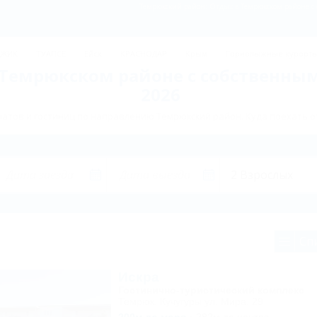
Темрюкский район: Отдых в Темрюкском районе с
ДЖИК
ТУАПСЕ
Ейск
КРАСНОДАР
Крым
Горнолыжные курорт
 Темрюкском районе с собственны
2026
атов и гостиниц по направлению Темрюкский район. Куда поехать 
Сп
Искра
Гостинично-туристический комплекс
Темрюк, Кучугуры ул. Мира, 29