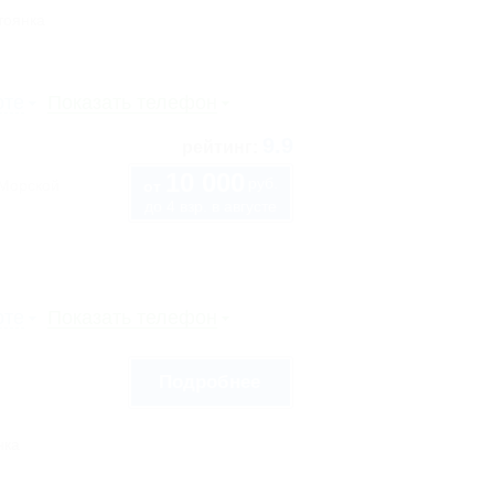
тоянка
рте
Показать телефон
9.9
рейтинг:
10 000
руб.
"Морской
от
до 4 взр. в августе
рте
Показать телефон
Подробнее
нка