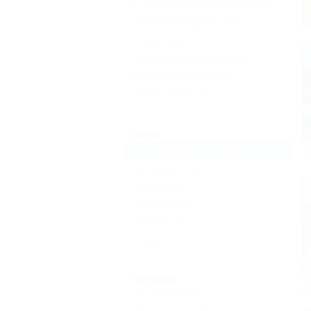
С животными - разрешено
(8)
Детская площадка
(15)
Сауна, баня
(1)
Термальные источники
(1)
Без посредников
(26)
Возле моря
(13)
Пляж
Собственный пляж
(8)
Песчаный
(23)
Лежаки
(9)
Шезлонги
(9)
Зонтики
(7)
Еще
Питание
Без питания
(13)