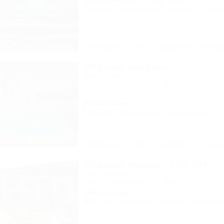
200м до моря
282м до центра
Питание
Кондиционер
Бассейн
Автос
Описание
Фотографии
На ка
Морской квартал
Апартаменты
Темрюк, Веселовка, ул. Морская, 4а, ЖК 
квартал"
20м до моря
Бассейн
Кондиционер
Автостоянка
2 отзыва
Описание
Фотографии
На ка
Морской квартал 109, 204
Апартаменты
Темрюк, Веселовка, ул. Морская, 4а
20м до моря
Wi-Fi
Кондиционер
Бассейн
Автостоя