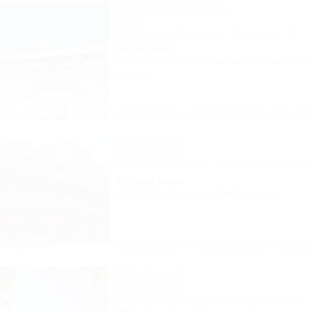
Голубицкая Onix
Отель
Темрюк, Голубицкая, ул. Курортная, 127
9м до моря
Питание
Wi-Fi
Кондиционер
Бассейн
1 отзыв
Описание
Фотографии
На ка
На палубе
Гостевой дом
Темрюк, Голубицкая, ПК Кавказ, ул. Темрю
200м до моря
Wi-Fi
Кондиционер
Автостоянка
Описание
Фотографии
На ка
Лазурный
Гостевой дом
Темрюк, Голубицкая, пер. Вишневый, 1а