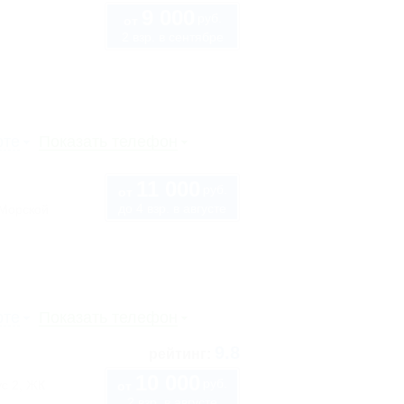
9 000
руб.
от
2 взр. в сентябре
рте
Показать телефон
11 000
руб.
от
до 4 взр. в августе
"Морской
рте
Показать телефон
9.8
рейтинг:
10 000
руб.
ус 2, ЖК
от
2 взр. в августе