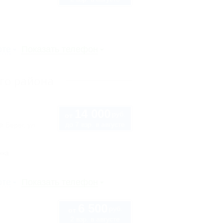
рте
Показать телефон
го района
14 000
руб.
от
до 7 взр. в августе
 Берег, ул.
нка
рте
Показать телефон
6 500
руб.
от
2 взр. в августе