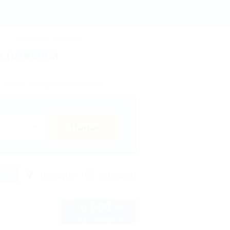
 собственным пляжем - бронирование, цены 2026
Регистрация
Вход
ы
Термальные источники
м пляжем
отдыхать в Темрюкском районе?
Поиск
исок
На карте
Отзывы
6 600
руб.
от
2 взр. в августе