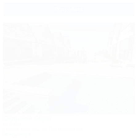
гостеприимство!
Подробнее
Седьмой берег
Коттедж
Темрюк, Кучугуры, ул. Приазовская, 24
50м до моря