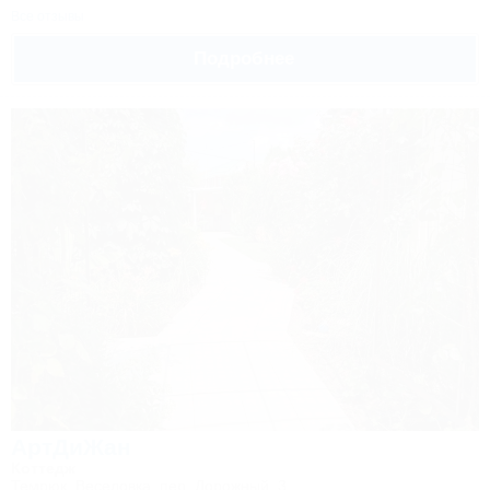
Все отзывы
Подробнее
АртДиЖан
Коттедж
Темрюк, Веселовка, пер. Дорожный, 3