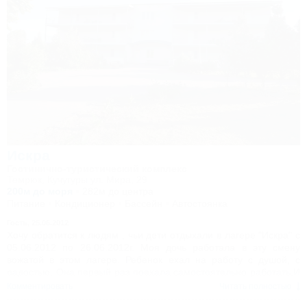
Искра
Гостинично-туристический комплекс
Темрюк, Кучугуры ул. Мира, 29
200м до моря
282м до центра
Питание
Кондиционер
Бассейн
Автостоянка
Гость,
25.06.2012
Хочу обратится к людям , чьи дети отдыхали в лагере "Искра" с
05.06.2012 по 26.06.2012г. Моя дочь работала в эту смену
вожатой в этом лагере. Ребенок ехал на работу с душой, с
радостью. Она первый раз поехала самостоятельно работать.И
как была разочарованна . Организации ни какой, программы
Комментировать
Читать полностью
тоже. Администрация лагеря-наглые, циничные люди. Их