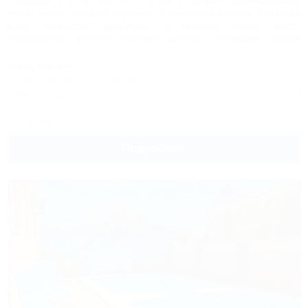
Отдыхали с 12.07 по 16.07 2025г. с детьми. Замечательное
место, очень хороший персонал. Прекрасная хозяйка. Остались
всем полностью довольны. В номерах очень чисто,
современный ремонт, хорошая детская площадка, чистая
территория с растительностью,за которой тщательно ухаживают
. Территория очень чистая, большая парковка для машин.
Dmitriy,
04.10.2024
Обязательно вернёмся сюда ещё раз.ߥ༯span>
Сюда стоит вернутся обязательно
Комментировать
Читать полностью
Комментировать
Читать полностью
Все отзывы
Подробнее