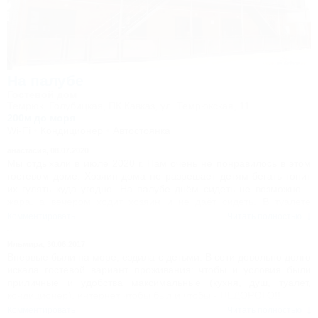
На палубе
Гостевой дом
Темрюк, Голубицкая, ПК Кавказ, ул. Темрюкская, 11
200м до моря
Wi-Fi
Кондиционер
Автостоянка
анастасия,
08.07.2020
Мы отдыхали в июле 2020 г. Нам очень не понравилось в этом
гостевом доме. Хозяин дома не разрешает детям бегать гонит
их гулять куда угодно. На палубе днём сидеть не возможно –
жара, а вечером ходит хозяин и не даёт сидеть. В туалете
всегда запах канализации. Больше к ним не поедим и ни кому
Комментировать
Читать полностью
не посоветуем.
Ильмира,
30.06.2017
Впервые были на море, ездила с детьми. В сети довольно долго
искала гостевой вариант проживания: чтобы и условия были
приличные и удобства максимальные (кухня, душ, туалет,
кондиционер), интернет чтобы был и чтобы - НЕДОРОГО!!
И вот нашла все здесь - "На палубе"!!! И море в 5 минутах
Комментировать
Читать полностью