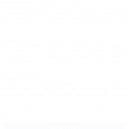
Юлия,
01.03.2024
Наше любимое место в Веселовке . Есть все , все продуманно ,
для детей много всего придумано. Анимация, расписание на
день , дети не хотели уезжать) Есть закрытая платная детская
зона(с батутами , тарзанкой , бассейном с шарами ) , 300
рублей вход на весь день , можно уходить и возвращаться снова
Комментировать
Читать полностью
В домах чисто, есть зона для приготовления еды, на территории
есть ресторан и столовая .Очень рекомендую!
Юлия,
13.04.2022
Все очень нравится, всегда чисто, для детей есть анимация,
кафе, магазин все в одном месте, очень комфортные домики,
все двухэтажные, большая ванная, веранда в виде беседки в
каждом доме, мы всегда с друзьями ездим, все помещаемся в
одном доме. Очень комфортно и не дорого, советую!
Комментировать
Читать полностью
Анастасия,
02.02.2022
Замечательное место! Комфортные дома, 2-х этажные,
большая веранда со столом, кухней, посудой, детская
площадка, закрытая территория, дети под присмотром
аниматора, дискотека, кино, кафе, магазин все есть ... много
удобств, можно пользоваться стиральными машинами... нам
Комментировать
Читать полностью
очень понравилось! Рекомендую, особенно для отдыха с
детьми.
Все отзывы
Подробнее