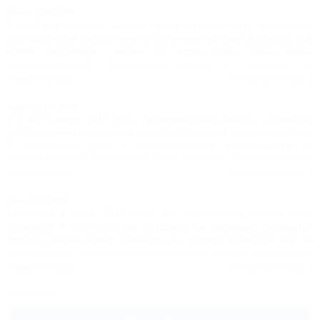
Ирина,
03.07.2020
Второй год подряд отдыхаем в этом гостевом доме. Кроме слов
благодарности сказать нечего! Отличные условия в номере, все
новое, исправное, чистое, до моря 150м. Цены очень
привлекательные! Благодарим хозяев и персонал за
прекрасный отдых!
Комментировать
Читать полностью
сергей,
19.07.2017
с 1 по 6 июля 2017 года. Двухкомнатный номер с адекватно
работающими кондеями в каждой, отдельный водонагреватель,
2 телевизора, кухня с микроволновкой, холодильником и
газовой панелью. Небольшой сейф, шкаф и... непродавленные
кровати - за такую цену - это НЕЧТО!!! Вся семья (четверо с
Комментировать
Читать полностью
пекинесом) очень довольна. Хозяйке и горничной (очень
отзывчивые люди) большое спасибо.
Олег,
27.07.2016
В остальном, море, даже после шторма - тёплое, песок-
Отдыхали в июле 2016,очень все понравилось,хозяйка сама
ракушечник - на месте, столовую "Борщ" - упрекнуть не в чем
встретила в аэропорту,все показала где дешевые продаются
(комплексный обед на 4-х - реально вписаться в 1000р, т.е. за
фрукты ,овощи,номер снимали на первом этаже,все как на
последние 3 года - цена особо не изменилась). Аквапарк -
фото,работает интернет,телевизоры,есть детская площадка,до
маленький, но работает 750р(взрослый) на целый день с
моря очень близко,все развлечения рядом,короче все на
Комментировать
Читать полностью
возможностью выхода в магазин и возвращением обратно,
круглую пятерку,Наталья огромное спасибо!Олег,Орехово-зуево
дельфинарий, зоопарк, "дом вверх дном", крокодиловые
Все отзывы
фермы, множество сувенирных лавок, небольшой рыночек и,
конечно же, МАГНИТ, находящийся почти у трассы (от дома,