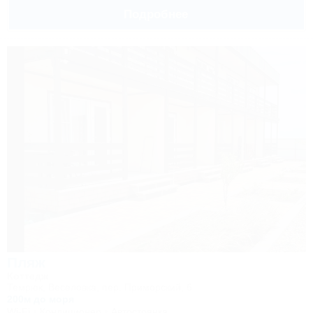
Подробнее
Пляж
Коттедж
Темрюк, Веселовка, пер. Приморский, 6
200м до моря
Wi-Fi
Кондиционер
Автостоянка