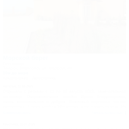
Одним словом райский отдых в России, надеюсь вернёмся
ещё!!!
Морской берег
Гостиница
Темрюк, Веселовка, ул. Морская, 4Б
10м до моря
Кондиционер
Автостоянка
Наталья,
31.08.2025
Отдыхали с детками с 23 по 30 августа 2025, замечательная
гостиница. Очаровательная хозяйка Ирина Владимировна,
очень внимательная и добрая. Вежливый персонал, чистая
территория. А пляж вообще ߔ嬠песочек, можно взять лежаки. На
море водичка чистая , каждый день приплывали ߐ쬠дети были в
Комментировать
Читать полностью
восторге.
Спасибо большое, мы теперь только к Вам будем приезжать.
Кристина,
15.07.2025