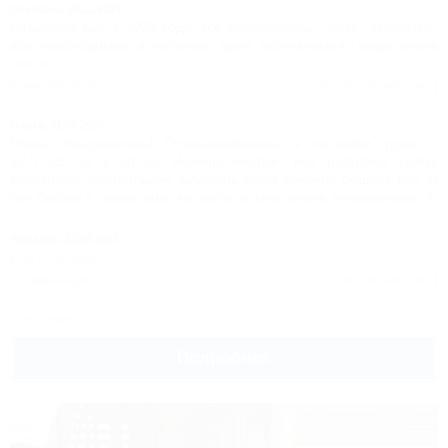
Светлана,
26.11.2023
Отдыхали там в 2023 году, все понравилось, чисто, аккуратно,
все необходимое в наличии, цена приемлемая, море очень
близко.
Комментировать
Читать полностью
Ольга,
01.08.2023
Очень понравилось! Останавливались в гостевом доме с
22.07.23 по 27.07.23. Номера чистые! Все работает, сплит,
телевизор, холодильник. Близость моря конечно решает все. Я
так близко к морю еще не жила и мне очень понравилось. С
утра выйти и уже море. Развлечений нет и для меня это был
плюс, я приезжала за релаксом. Есть очень вкусное кафе «
Рафаэль,
22.08.2022
Сарай» 10 минут хотьбы максимум до него. Есть кухня большая
Все понравилось
и просторная( общая). Но мы там не бывалиߘ᠐呁ть небольшие
1 комментарий
Читать полностью
, но все же два минуса, Билайн не ловит от слова совсем, и
интернета или доступного Wi-Fi - нет! Ну и во- вторых, я думаю
Все отзывы
если люди приезжают не на один день, в номерах все же надо
делать уборку. Мы убирали сами, каждый день. Песок никто не
Подробнее
отменялߘ鐰 в целом… мне очень понравилось! С
удовольствием приехала бы еще!!! Спасибо за отдых. А!
Забыла, еще управляющий Рустем, ооочень отзывчивый
молодой человек. ߑﻼ/span>
Комментировать
Читать полностью