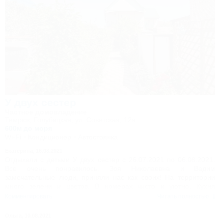
У двух сестер
Частное домовладение
Темрюк, Голубицкая, ул. Советская, 12а
600м до моря
Wi-Fi
Кондиционер
Автостоянка
Екатерина,
16.08.2021
Отдыхали с детьми У двух сестер с 26.07.2021 по 06.08.2021.
Все очень понравилось. Зоя Николаевна и Вадим
замечательные люди, приняли нас как своих! На территории
много зелени и цветов. В номерах чисто и уютно. Кухня
огромная. На территории есть мангал, беседки, детская
Комментировать
Читать полностью
площадка. Магазины в шаговой доступности, развлечений для
детей множество. Зоя Николаевна и Вадим, благодарим вас за
Ольга,
10.08.2021