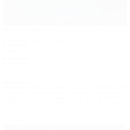
Морской квартал
Апартаменты
Темрюк, Веселовка, ул. Морская, 4а, ЖК "Морской квартал"
20м до моря
Бассейн
Кондиционер
Автостоянка
Иван,
01.07.2024
Все было супер.
Комментировать
Читать полностью
Сергей,
17.08.2023
На данном адресе несколько "хозяев" апартаментов. Мы
отдыхали у "Юлии". Все очень понравилось. Особенно наличие
житейско-кухонных принадлежностей. У неё есть ВСЕ!!! Ещё
хорошая звукоизоляция номера. Парковка напротив номера
-метра 4. В общем понравилось. Спасибо Юля.
Комментировать
Читать полностью
Все отзывы