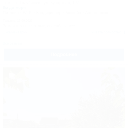
Темрюк, Голубицкая, ул. Курортная, 127
9м до моря
Питание
Wi-Fi
Кондиционер
Бассейн
Автостоянка
Татьяна,
13.09.2023
Замечательный отдых, спасибо за все
1 комментарий
Читать полностью
Все отзывы
Подробнее