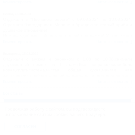
чайник.
Комментировать
Читать полностью
Своя ванная комната - со своим водонагревателем, есть
душевая кабинка.
Елена,
15.08.2024
Отдыхали в "Песчаном береге" с 09.08.2024 по 13.08.2024.
Номер берём 2+1 ( с ребенком).
Огромная благодарность Марине и Аркадию за теплый приём и
Хозяева - Марина и Аркадий, очень приветливые, добрые и
душевное отношение!
отзывчивые.
Номера удобные, всё есть по полной программе! Уютно, чисто
Если есть вопросы могут помочь, или подсказать.
как в аптеке. Кухня- пример для подражания любой хозяйке! От
Комментировать
Читать полностью
моря 5 минут по прямой ровной дороге! Рядом всё есть:
До моря идти 5-7 минут.
магазины, столовые, рыбный ларек! Однозначно рекомендуем
Екатерина,
15.08.2024
Берег - песчаный,
данный добрый дом- Вам понравится!
Отдыхали с мужем и ребенком с 1.08 по 10.08,снимали
На территории проживания есть парковка и неболшая детская
Марина, Аркадий, Вам процветания, удачи! Пусть всё
двухместный номер на 1 этаже.Все понравилось:мебель
площадка. Имеется
задуманное осуществляется! Лена и Рома г.Самара.
новая,сплит-система,чистая общая кухня,мангал ная
большая кухня, два больших холодильника, 2 раковины, газовая
зона,никаких проблем с водой,парковка на территории,до моря
плита - тоже 2.
идти немного,рядом магазины,столовые,кафе.Большое спасибо
Комментировать
Читать полностью
Все кухонные принадлежности есть в наличии - от чайных ложек
хозяевам за гостеприимство!
до кастрюль. Ну если очень лень готовить на соседней улице
имеется столовая.
Все отзывы
Возле каждой комнаты есть свой столик. Курилка и мангальная
Подробнее
Продолжая работу с сайтом, вы подтверждаете
зона отведены отдельно, что тоже радует - дым и пепел не
использование сайтом cookies вашего браузера.
летит на других людей.
СОГЛАСЕН
В общем - всё продумано! Всегда порядок! Приедем ещё!