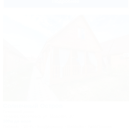
Подробнее
Солнечный Остров
Гостевой двор
Темрюк, Веселовка, ул. Морская, 10
300м до моря
Питание
Wi-Fi
Кондиционер
Бассейн
Автостоянка