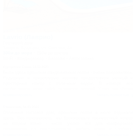
Lavrio (Лаврио)
Гостевой дом
Темрюк, Кучугуры, ул. Светлая, 4а
300м до моря
250м до центра
Wi-Fi
Кондиционер
Бассейн
Автостоянка
Курортник Саша,
13.02.2021
Были здесь прошлым пандемийным летом - очень понравилось.
Радушные и приветливые хозяева предоставили уютный и
просторный номер с отличным видом. В номере все
необходимое, даже сейф, телевизор, кондей. У них две общие
кухни, они полностью оснащенные, так что проблем с
Комментировать
Читать полностью
приготовлением пищи не было никаких. Уборка ежедневная, как
и полагается. Территория ухоженная, много всего для детей и
Станислав,
04.01.2021
главное бассейн. Цены, кстати, совсем не кусаются как и
Отличный гостевой дом, прошлым летом в июле отдыхали
комары (их в Кучугурах нет). Уже бронируем на этот год,
здесь. Все понравилось, мы бронировали трехместный номер
поэтому решили оставить свой отзыв для этого хорошего
на втором этаже - чисто, уютно, все для комфортного
гостевого дома.
проживание тут предусмотрели, мебель новая и удобная,
постельные принадлежности, полотенца - все в номере было.
Комментировать
Читать полностью