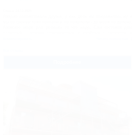
Персонал приветливый и доброжелательный. На территории
гостевого дома есть чистый бассейн, с удовольствием купались
Семья,
24.12.2020
и загорали, для детишек - площадка, оборудованная кухня, в
Лаврио посоветовали друзья, у них дети им понравилось ну и
общем нам понравилось все еще и цены отличные и не
мы со своими тоже поехали и не пожалели - до моря не далеко,
меняются! Это был один из лучших отпусков у нас, обязательно
Азовское море для детишек то что надо. Сам гостевой дом
приедем еще в Lavrio!
отличный - номера современные и удобные с санузлом и
теплой водой круглосуточно, готовить можно самим, во дворе
Комментировать
Читать полностью
есть все для развлечения - и бассейн и мангал и для детей
качели и детский городок. Лучшего отдыха по доступной цене
Все отзывы
мы не нашли!
Подробнее