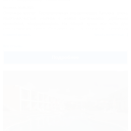
Евгения,
30.06.2023
Отличное место!. Гостеприимная управляющая Татьяна, очень
приятная.Чистые номера с новой сантехникой, удобными
кроватями, кондиционером. На общей кухне все есть для
приготовления пищи. Отдыхающие - в основном спокойные
семьи с детьми. Море чистое. В посёлке работает OZON,
Комментировать
Читать полностью
продуктовые магазины. Лучше приезжать на машине.
Все отзывы
Подробнее