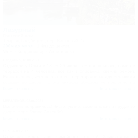
Лазурный
Гостевой дом
Темрюк, Голубицкая, пер. Вишневый, 1а
200м до моря
1,4км до центра
Wi-Fi
Кондиционер
Автостоянка
Владимир,
18.08.2021
Отдыхали у Ольги с 18 по 29 июля, все понравилось, номер с
террасой на 4 человека, все как в описании, свежий ремонт.
Единственное, чего не хватало - перегородки между столиками
соседей во дворе, но это никаким образом не повлияло на
впечатления. Отзывчивая добрая хозяйка. Смена белья раз в 5
Комментировать
Читать полностью
дней. До моря 5 минут неспеша. Пруд во дворе просто
обалденный, дети в восторге - видели и лягушек, и черепах и
МЕРЗЛЯКОВ,
02.06.2021
даже маленькую змею))).
Все очень понравилось! Чисто, уютно, замечательный прудик во
дворе, море близко.Спасибо)
Комментировать
Читать полностью
Яна,
26.09.2017
Отличное место для семейного отдыха! Замечательные