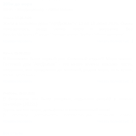
200м до моря
Wi-Fi
Кондиционер
Автостоянка
Ольга,
17.06.2026
Жили в гостевом доме "АртДиЖан" с 13 по 15 июня 2026. Очень
понравилось, везде уютно, чисто и аккуратно. Всё
предусмотрено.Самое главное очень приветливые хозяева!
Комментировать
Читать полностью
Юлия,
09.08.2023
В Веселовка были первый раз. Отличный отдых!!! Море чистое.
Гостевой дом "АртДиЖан" - это много зелени, красиво, чисто,
аккуратно, все продумано до мелочей, рядом море, есть кухня,
кафе, магазины...
Комментировать
Читать полностью
Любовь,
25.10.2022
В Веселовке мы были впервые, отдыхали семьёй в начале
сентября (2022г.)
Здесь чистое море, дельфины и великолепный пляж!
В шаговой доступности потрясающее соленое озеро,
принимали грязевые ванны.
Комментировать
Читать полностью
Гостевой дом отличный! Чисто, уютно, очень красивый двор в
цветах и зелени! Благодарим Жанну и Дмитрия за
Все отзывы