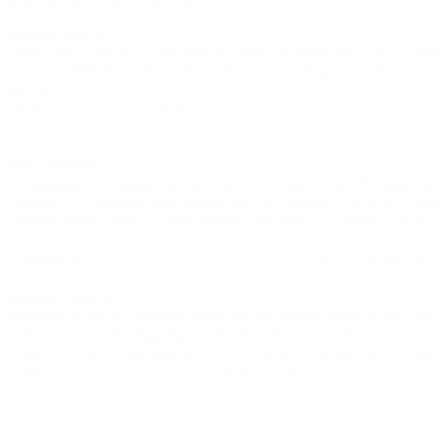
Кондиционер
Бассейн
Автостоянка
даниэль,
08.07.2025
Отдыхали семьей с детьми в июне. Идеальное место для
отдыха! Прекрасный чистый бассейн, коттедж выше всяких
похвал!
База только открылась, все новенькое, беленькое!
Ортопедические удобные матрасы, гостиничное белоснежное
Комментировать
Читать полностью
постельное белье, на котором было очень приятно засыпать!
На кухне есть все, что только может пригодиться!
Олег,
25.06.2025
Спуск к морю рядом, деревянная лестница
Незабываемый отдых на берегу Азовского моря Прекрасные
Совсем нет людей, в отличие от центрального пляжа
домики с современным ремонтом. В домиках есть все для
Пешком ходили на грязевой вулкан, очень понравилось!
комфортного отдыха. Шикарный бассейн с зоной отдыха.
Дорога грунтовая, примерно километр, но зато прямо на берегу
Удобная мангальнвюая зона. Детская площадка на закрытой
моря!
территории. Первая линия с изумительным видом
1 комментарий
Читать полностью
В магазин ездили на машине минуты 4, не проблема, можно и
прогуляться пешком.
Ананенко,
24.06.2025
Персонал решает все вопросы очень быстро. Рекомендую всем!
Шикарный отель Седьмое небо радует своими удобствами ! На
очень красивой территории расположены удобные дома с
видом на море , укомплектованные всем необходимым ! Море
-красивейшее с длиннейшей линией пляжа !
1 комментарий
Читать полностью
Все отзывы