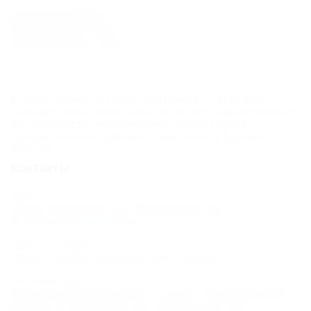
Расчетное время
Время заезда: 14:00
Время выезда: 12:00
К сожалению, Частная гостиница «У Джулии»
находится в архиве, и мы не можем гарантировать
актуальность информации. Объектом не
предоставлены данные о внесении в Единый
реестр.
Контакты
Адрес:
Сочи, Вардане, ул. Львовская, 5а
Показать на карте
Адрес в Интернете:
https://otdih.nakubani.ru/u_dzhulii/
Почтовый адрес:
Краснодарский край, г. Сочи, Лазаревский
район, п. Вардане, ул. Львовская, 5а