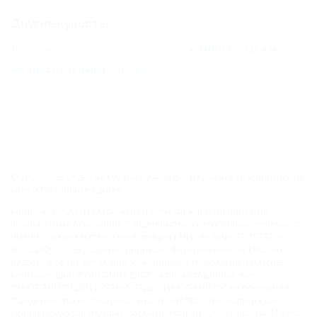
Другие курорты
Дивноморское (Геленджик) - 144 км
АНАПА - 223 км
Феодосия (Крым) - 366 км
ГЛАВНАЯ
КОНТАКТЫ
НОВОСТИ
ПУТЕВОДИТЕЛЬ
© 2006–2026 Отдых.на Кубани.ру — отдых и туризм в Краснодарском
крае и Республике Адыгея.
Компании ООО "На Кубани.ру" принадлежит доменное имя
nakubani.ru на основании "Свидетельства о регистрации доменного
имени", свидетельство о регистрации СМИ –Эл № ФС77-79732 от
07.12.2020 г. (12+), зарегистрировано Федеральной службой по
надзору в сфере связи, информационных технологий и массовых
коммуникаций (РОСКОМНАДЗОР), а так же товарный знак
"НАКУБАНИ ОТДЫХ КУБАНИ ОТДЫХ.НА КУБАНИ.РУ" на основании
"Свидетельства на Товарный Знак № 547792". Это подтверждает
юридическую защиту прав, согласно статьям 1252 ГК РФ, 1484 ГК РФ