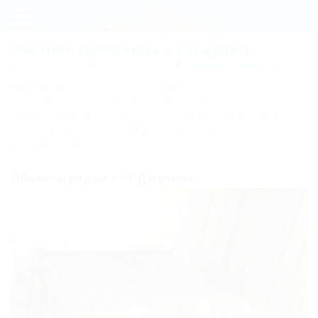
Регистрация
Частная гостиница «У Джулии»
Сочи, Вардане, ул. Львовская, 5а
Показать на карте
Вход
Архивный объект, публикация носит
У
информационный характер и может не
соответствовать действительности. Актуальные
Джулии
данные о внесении в Единый реестр не
предоставлены.
Карта
Объекты рядом с «У Джулии»
Отзывы