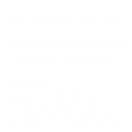
ВНИМАНИЕ!
Вся информация предоставлена объектом. Редакция портала
не несёт ответственность за достоверность представленных данных.
Все
гостиницы Вардане
и
отели Вардане
(6)
Всё
жильё для отдыха Вардане
(83)
Соседние курорты
Уч-Дере (Сочи) - 7 км
СОЧИ - 30 км
Лазаревское (Сочи) - 43 км
Мацеста (Сочи) - 47 км
Хоста (Сочи) - 47 км
Адлер (Сочи) - 62 км
Красная Поляна - 104 км
Небуг (Туапсе) - 106 км
Лдзаа (Пицунда) - 116 км
Ольгинка (Туапсе) - 118 км