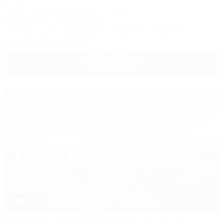
Отель
Анапа, Джемете, Пионерский проспект, 47
70м до моря
5км до центра
Питание
Wi-Fi
Кондиционер
Бассейн
Автостоянка
8 (800) 201-76-36
27 000
руб.
от
2 взр. в августе
1 / 34
Morea Family Resort&Spa