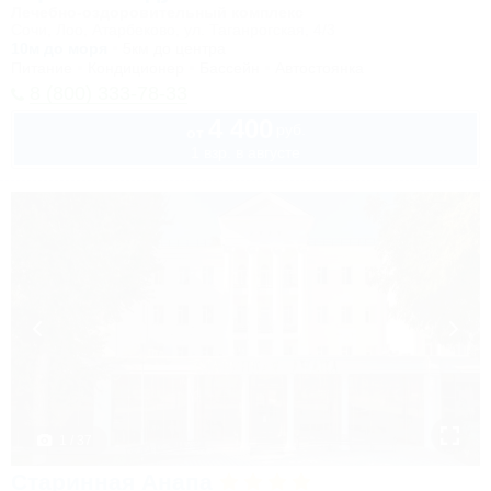
Лечебно-оздоровительный комплекс
Сочи, Лоо, Атарбеково, ул. Таганрогская, 4/3
10м до моря
5км до центра
Питание
Кондиционер
Бассейн
Автостоянка
8 (800) 333-78-33
4 400
руб.
от
1 взр. в августе
1 / 37
Старинная Анапа