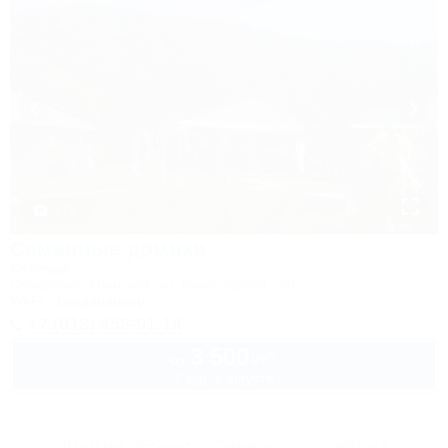
1 / 5
Саманные домики
Коттедж
Северская, Убинская, ул. Виноградная, 95Б
Wi-Fi
Кондиционер
+7 (918) 458-91-14
3 500
руб.
от
2 взр. в августе
Другие объекты Северского района