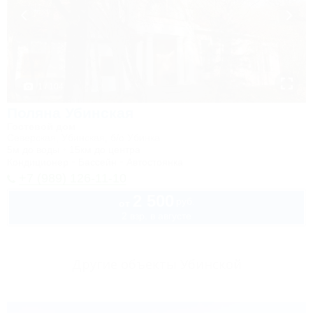
1 / 104
Поляна Убинская
Гостевой дом
Северская, Убинская, б/о Убинка
5м до воды
15км до центра
Кондиционер
Бассейн
Автостоянка
+7 (989) 126-11-10
2 500
руб.
от
2 взр. в августе
Другие объекты Убинской