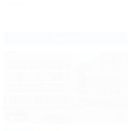
Россия
Культурно-туристический комплекс
Новороссийск, Камчатка, ул. Короленко, 18
27км до центра
+7 (8617) 65-62-76
Подробнее
1 / 31
Джамайка