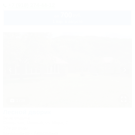
+7 (918) 274-44-12
700
руб.
от
1 взр. в августе
1 / 28
Лесной дворик
База отдыха
Северская, Мирный, ул. Мира, 7
10м до воды
Кондиционер
Автостоянка