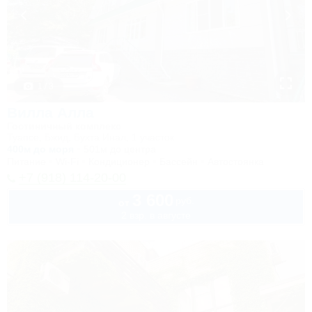
1 / 3
Вилла Алла
Гостиничный комплекс
Туапсе, Бжид, Бухта Инал, 1 участок
400м до моря
501м до центра
Питание
Wi-Fi
Кондиционер
Бассейн
Автостоянка
+7 (918) 114-20-00
3 600
руб.
от
2 взр. в августе