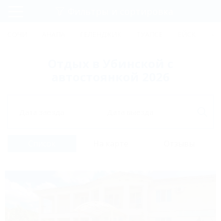
Фильтры и сортировка
Главная
СОЧИ
АНАПА
ГЕЛЕНДЖИК
ТУАПСЕ
ЕЙСК
КР
Регистрация
Отдых в Убинской с
Вход
автостоянкой 2026
Дата заезда
Дата выезда
Список
На карте
Отзывы