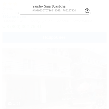
Отель
Анапа, ул. Красноармейская, 10
650м до моря
Питание
Wi-Fi
Кондиционер
Бассейн
Автостоянка
8 (800) 302-75-41
Подробнее
1 / 37