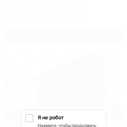
Гостевой дом
Геленджик, Дивноморское, ул. Кирова, 7б
150м до моря
574м до центра
Wi-Fi
Кондиционер
Бассейн
Автостоянка
+7 (918) 396-19-33
6 000
руб.
от
2 взр. в августе
1 / 40
Sunmarinn Resort Hotel Ultra All inclusive