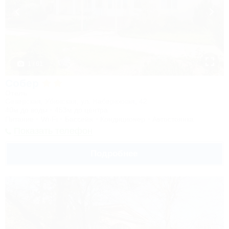
1 / 61
Собер
Отель
Северская, Убинская, ул. Набережная, 42
40м до воды
453м до центра
Питание
Wi-Fi
Бассейн
Кондиционер
Автостоянка
Показать телефон
Подробнее