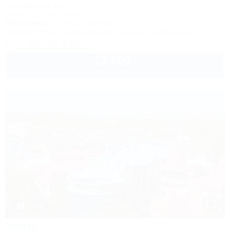
Санаторий & Спа
Анапа, ул. Набережная, 2
50м до моря
715м до центра
Питание
Wi-Fi
Кондиционер
Бассейн
Автостоянка
+7 (86133) 3-22-11
12 000
руб.
от
1 взр. в августе
1 / 40
Мечта