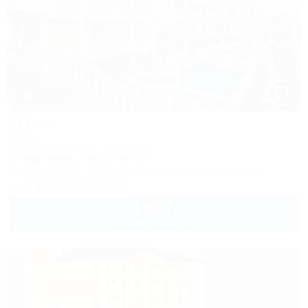
1 / 41
Аттика
Отель
Анапа, Витязево, ул. Знойная, 9
100м до моря
9км до центра
Питание
Wi-Fi
Кондиционер
Бассейн
Автостоянка
+7 (988) 350-57-57
4 800
руб.
от
до 3 взр. в августе