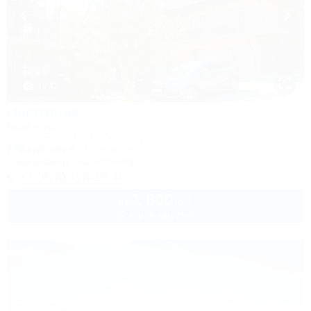
1 / 42
Нефтяник
База отдыха
Туапсе, Бжид, Бухта Инал, 2 участок
270м до моря
200м до центра
Кондиционер
Автостоянка
+7 (918) 118-10-40
1 600
руб.
от
2 взр. в августе