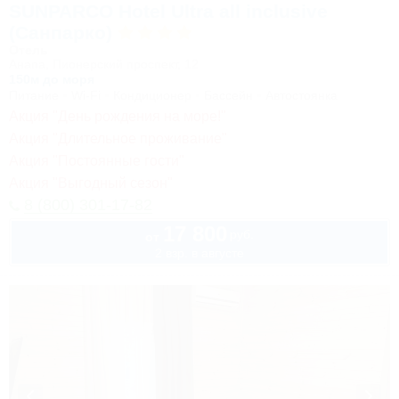
SUNPARCO Hotel Ultra all inclusive
(Санпарко)
Отель
Анапа, Пионерский проспект, 12
150м до моря
Питание
Wi-Fi
Кондиционер
Бассейн
Автостоянка
Акция "День рождения на море!"
Акция "Длительное проживание"
Акция "Постоянные гости"
Акция "Выгодный сезон"
8 (800) 301-17-82
17 800
руб.
от
2 взр. в августе