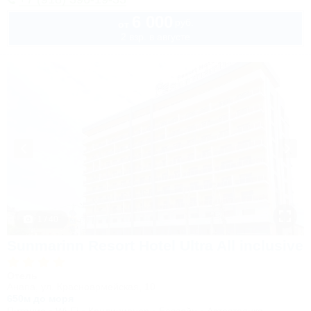
6 000
руб.
от
2 взр. в августе
1 / 40
Sunmarinn Resort Hotel Ultra All inclusive
Отель
Анапа, ул. Красноармейская, 10
650м до моря