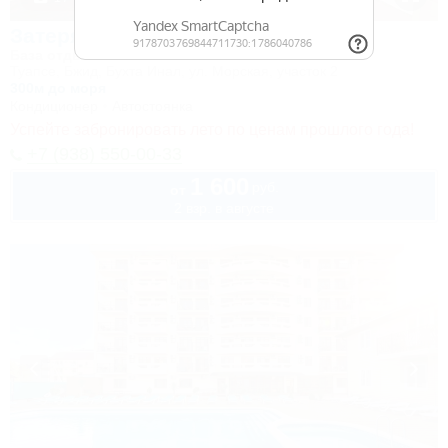
Затерянный рай
База отдыха
Туапсе, Бжид, Бухта Инал, ул. Морская, участок 2
300м до моря
Кондиционер
Автостоянка
Успейте забронировать лето по ценам прошлого года!
+7 (938) 550-00-33
1 600
руб.
от
2 взр. в августе