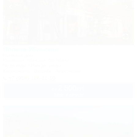
1 / 104
Поляна Убинская
Гостевой дом
Северская, Убинская, б/о Убинка
5м до воды
15км до центра
Кондиционер
Бассейн
Автостоянка
+7 (989) 126-11-10
2 500
руб.
от
2 взр. в августе