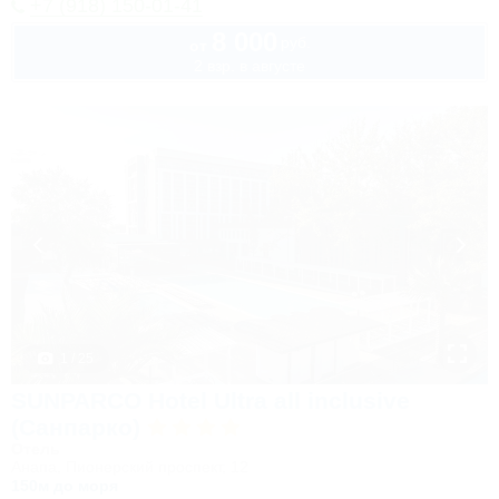
+7 (918) 150-01-41
8 000
руб.
от
2 взр. в августе
1 / 25
SUNPARCO Hotel Ultra all inclusive
(Санпарко)
Отель
Анапа, Пионерский проспект, 12
150м до моря