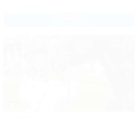
Wi-Fi
Кондиционер
Автостоянка
+7 (918) 434-33-56
3 500
руб.
от
до 3 взр. в августе
1 / 19
Орлиное Гнездо
Парк отель
Горячий Ключ, Безымянное, урочище Орловая щель
Кондиционер
Бассейн
Автостоянка