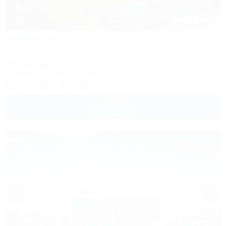
1 / 42
Нефтяник
База отдыха
Туапсе, Бжид, Бухта Инал, 2 участок
270м до моря
200м до центра
Кондиционер
Автостоянка
+7 (918) 118-10-40
1 600
руб.
от
2 взр. в августе