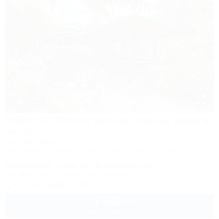
1 / 11
Полесье и Козья заимка (жилые дома в
лесу)
Гостевой двор
Краснодар, Северская, Смоленская, Урочище Потайное
(ориентир)
31км до моря
249км до горнолыжной трассы
Кондиционер
Бассейн
Автостоянка
+7 (918) 440-55-52
4 500
руб.
от
2 взр. в августе