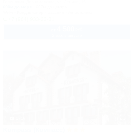
Геленджик, Дивноморское, ул. Ленина, 16
600м до моря
607м до центра
Wi-Fi
Кондиционер
Бассейн
Автостоянка
+7 (964) 933-33-31
4 500
руб.
от
2 взр. в августе
1 / 16
Kompass (Компасс)