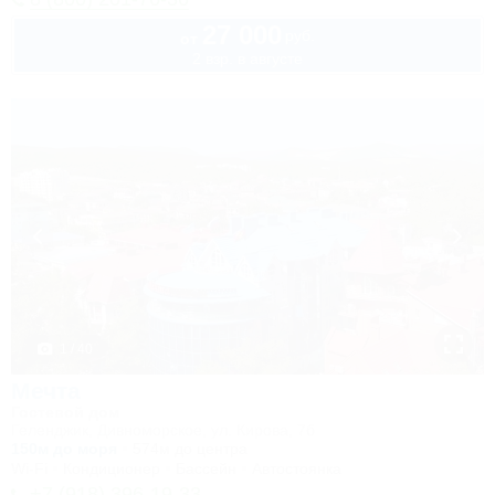
27 000
руб.
от
2 взр. в августе
1 / 40
Мечта
Гостевой дом
Геленджик, Дивноморское, ул. Кирова, 7б
150м до моря
574м до центра
Wi-Fi
Кондиционер
Бассейн
Автостоянка
+7 (918) 396-19-33