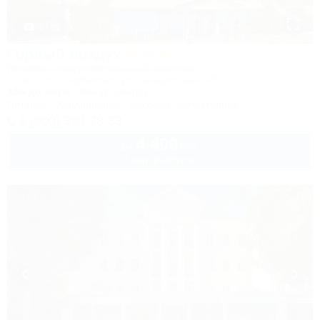
1 / 85
Горный воздух
Лечебно-оздоровительный комплекс
Сочи, Лоо, Атарбеково, ул. Таганрогская, 4/3
10м до моря
5км до центра
Питание
Кондиционер
Бассейн
Автостоянка
8 (800) 333-78-33
4 400
руб.
от
1 взр. в августе