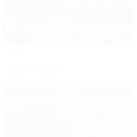
1 / 61
Собер
Отель
Северская, Убинская, ул. Набережная, 42
40м до воды
453м до центра
Питание
Wi-Fi
Бассейн
Кондиционер
Автостоянка
Показать телефон
Подробнее