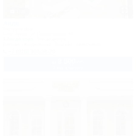
1 / 22
Аида
Гостевой дом
Сочи, Адлер, ул. Православная, 48
1,2км до моря
5км до центра
Питание
Кондиционер
Бассейн
Автостоянка
+7 (918) 303-58-28
3 500
руб.
от
2 взр. в августе