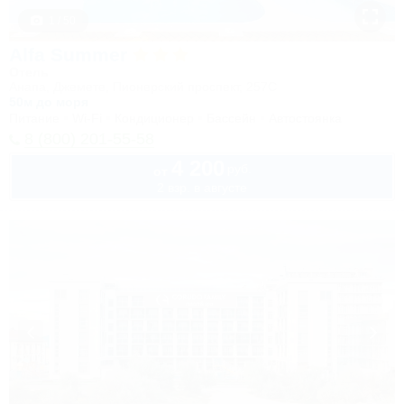
1 / 50
Alfa Summer
Отель
Анапа, Джемете, Пионерский проспект, 257С
50м до моря
Питание
Wi-Fi
Кондиционер
Бассейн
Автостоянка
8 (800) 201-55-58
4 200
руб.
от
2 взр. в августе