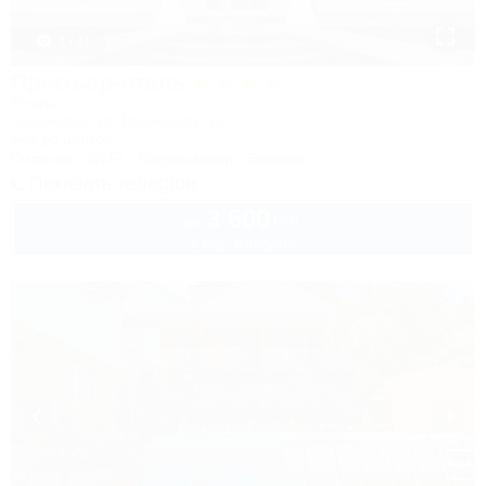
1 / 31
Премьер-отель
Отель
Краснодар, ул. Васнецова, 16
5км до центра
Питание
Wi-Fi
Кондиционер
Бассейн
Показать телефон
3 600
руб.
от
2 взр. в августе