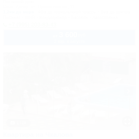
Гостевой дом
Сочи, Адлер, ул. Православная, 31
1,2км до моря
40м до горнолыжной трассы
5км до центра
Питание
Wi-Fi
Кондиционер
Бассейн
Автостоянка
+7 (995) 203-83-43
3 600
руб.
от
2 взр. в августе
1 / 28
Квартира на Чкалова