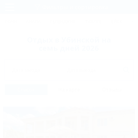
Фильтры и сортировка
Главная
СОЧИ
АНАПА
ГЕЛЕНДЖИК
ТУАПСЕ
ЕЙСК
КР
Регистрация
Отдых в Убинской на
Вход
семь дней 2026
Дата заезда
Дата выезда
Список
На карте
Отзывы