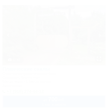
1 / 43
Планческие скалы
Спортивно-туристическая база
Северская, Крепостная
50м до воды
2,0км до центра
Автостоянка
+7 (918) 274-44-12
700
руб.
от
1 взр. в августе