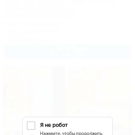
Питание
Wi-Fi
Кондиционер
Бассейн
Автостоянка
Акция "День рождения на море!"
Акция "Длительное проживание"
Акция "Постоянные гости"
Акция "Выгодный сезон"
8 (800) 301-17-82
17 800
руб.
от
2 взр. в августе
1 / 46