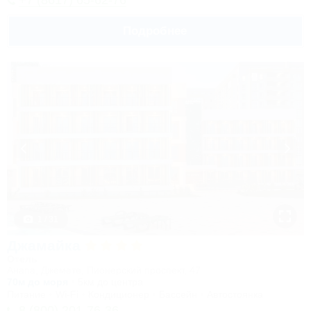
+7 (8617) 65-62-76
Подробнее
1 / 31
Джамайка
Отель
Анапа, Джемете, Пионерский проспект, 47
70м до моря
5км до центра
Питание
Wi-Fi
Кондиционер
Бассейн
Автостоянка
8 (800) 201-76-36