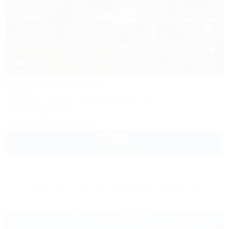
1 / 5
Саманные домики
Коттедж
Северская, Убинская, ул. Виноградная, 95Б
Wi-Fi
Кондиционер
+7 (918) 458-91-14
3 500
руб.
от
2 взр. в августе
Другие объекты Северского района