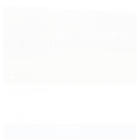
1 / 28
Лесной дворик
База отдыха
Северская, Мирный, ул. Мира, 7
10м до воды
Кондиционер
Автостоянка
+7 (938) 515-51-23
6 000
руб.
от
1 взр. в августе