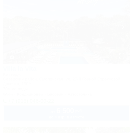
1 / 43
Villa la Vita
Коттедж
Северский район, Смоленская, ул. 20-й Горной Стрелковой
Дивизии, 130А
70м до воды
Wi-Fi
Кондиционер
Бассейн
Автостоянка
+7 (918) 046-00-22
6 500
руб.
от
до 4 взр. в августе