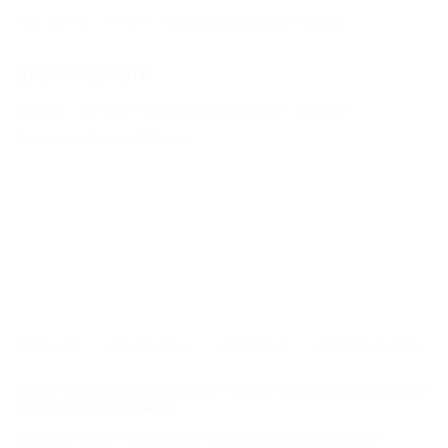
Аше (Сочи) - 79 км
Лдзаа (Пицунда) - 88 км
Другие курорты
АНАПА - 241 км
Феодосия (Крым) - 382 км
Большая Ялта - 457 км
ГЛАВНАЯ
КОНТАКТЫ
НОВОСТИ
ПУТЕВОДИТЕЛЬ
© 2006–2026 Отдых.на Кубани.ру — отдых и туризм в Краснодарском
крае и Республике Адыгея.
Компании ООО "На Кубани.ру" принадлежит доменное имя