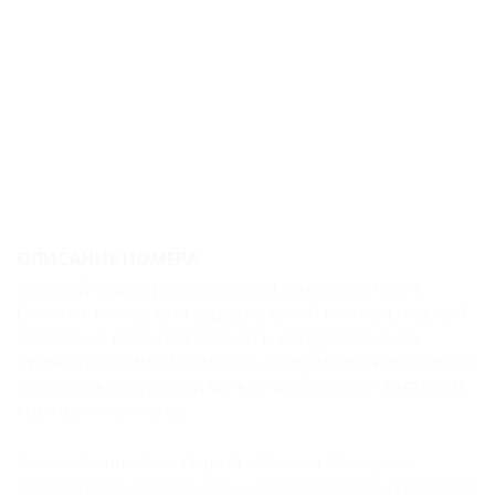
однокомнатный
Стандарт
двухместный
двухкомнатный
Стандарт
повышенной
комфортности
ОПИСАНИЕ НОМЕРА
одноместный
Уютный номер рассчитанный на одного гостя.
однокомнатный
Состоит из спальни с двуспальной или полуторной
Стандарт
кроватью и ванной комнаты оборудованной
душевой кабиной. Оснащен современной техникой,
повышенной
удобной корпусной и мягкой мебелью и текстилем
комфортности
хорошего качества.
двухместный
К сожалению, Санаторий «Южное Взморье»
однокомнатный
находится в архиве, и мы не можем гарантировать