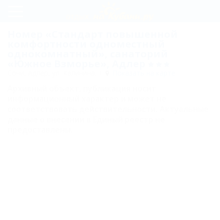
Регистрация
Номер «Стандарт повышенной
комфортности одноместный
Вход
однокомнатный», санаторий
«Южное Взморье», Адлер
Южное
Сочи, Адлер, ул. Калинина, 1
Показать на карте
Взморье
Архивный объект, публикация носит
информационный характер и может не
Пляж
соответствовать действительности. Актуальные
данные о внесении в Единый реестр не
Лечение
предоставлены.
Номера
Стандарт
одноместный
Стандарт
двухместный