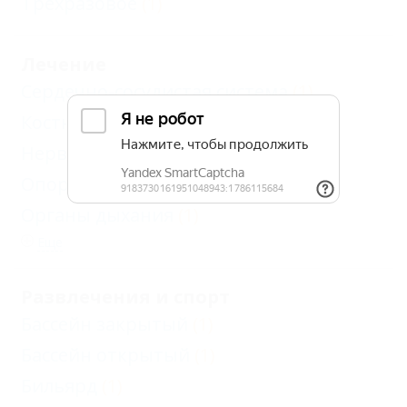
Трехразовое
(1)
Лечение
Сердечно-сосудистая система
(1)
Костно-мышечная система
(1)
Нервная система
(1)
Опорно-двигательный аппарат
(1)
Органы дыхания
(1)
Еще
Развлечения и спорт
Бассейн закрытый
(1)
Бассейн открытый
(1)
Бильярд
(1)