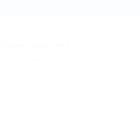
 двухкомнатный санатория Южное Взморье, Адлер
Регистрация
Вход
орье
Номера
Люкс с террасой
Взморье», Адлер
твовать действительности.