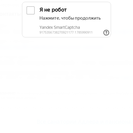
несении в Единый реестр.
онтакты
дрес:
очи, Адлер, ул. Калинина, 1
Показать на карт
дрес в Интернете:
ttps://otdih.nakubani.ru/yujnoe-vzmore/
очтовый адрес:
54340, Краснодарский край, г. Сочи, Адлерский р
омер реестровой записи: С232025000203
ип объекта: Санаторий, Статус: Действует. Информация из
Едино
НИМАНИЕ!
Вся информация предоставлена туроператором. Редакция портала не 
едставленных данных.
Все
санатории Адлера
и
пансиона