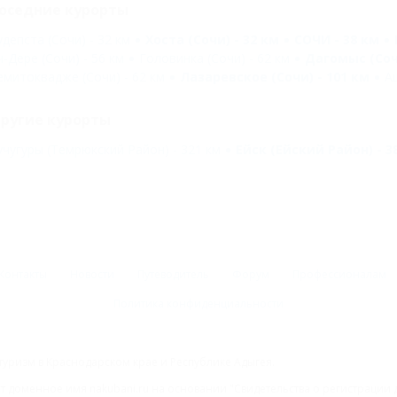
оседние курорты
удепста (Сочи) - 32 км
Хоста (Сочи) - 32 км
СОЧИ - 38 км
ч-Дере (Сочи) - 56 км
Головинка (Сочи) - 62 км
Дагомыс (Сочи
емитоквадже (Сочи) - 62 км
Лазаревское (Сочи) - 101 км
Аш
ругие курорты
учугуры (Темрюкский Район) - 321 км
Ейск (Ейский Район) - 3
Контакты
Новости
Путеводитель
Форум
Профессионалам
Политика конфиденциальности
туризм в Краснодарском крае и Республике Адыгея.
доменное имя nakubani.ru на основании "Свидетельства о регистрации 