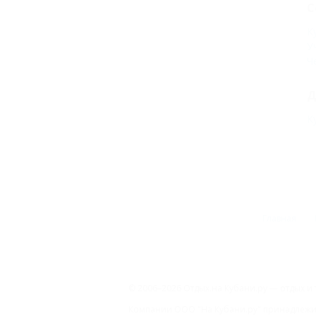
С
К
У
Ч
Д
К
Главная
© 2006–2026 Отдых.на Кубани.ру — отдых и 
Компании ООО "На Кубани.ру" принадлежит 