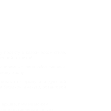
проекту в классическом стиле,
енной техникой.
панорамные окна обеспечивают
рковую зону.
я комната c джакузи и душевой
 беседкой, джакузи, ротанговой
 архиве, и мы не можем
е предоставлены данные о