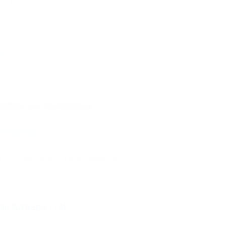
е
айон, ул. Калинина, 1
го реестра
.
несёт ответственность за достоверность
ты Адлера
(14)