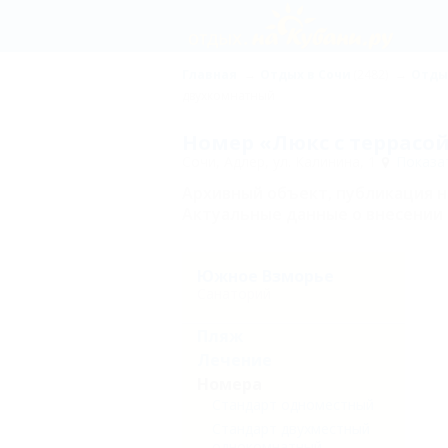
Главная
Отдых в Сочи
(2482)
Отды
двухкомнатный
Номер «Люкс с террасо
Сочи, Адлер, ул. Калинина, 1
Показат
Архивный объект, публикация 
Актуальные данные о внесении 
Южное Взморье
Санаторий
Пляж
Лечение
Номера
Стандарт одноместный
Стандарт двухместный
однокомнатный