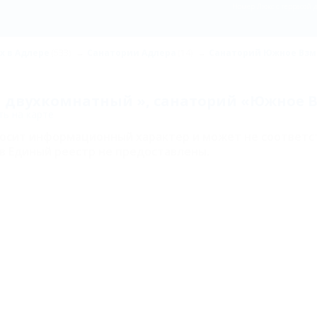
Номер Люкс с террасой
х в Адлере
(533)
Санатории Адлера
(14)
Санаторий Южное Взм
й двухкомнатный », санаторий «Южное 
ь на карте
носит информационный характер и может не соответс
в Единый реестр не предоставлены.