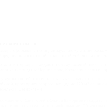
ПИСАНИЕ НОМЕРА
омера оформлены по индивидуальному дизайнерскому 
борудованы изысканной итальянской мебелью и соврем
етали интерьера придают номеру особый шик, а 
ивописные виды на Черное море, Кавказские горы и па
 услугам гостей гостиная, спальная комната, ванна
абиной, просторная терраса площадью 120 м2 оснащена
ебелью и шезлонгами.
 сожалению, Санаторий «Южное Взморье» находится в
арантировать актуальность информации. Объектом н