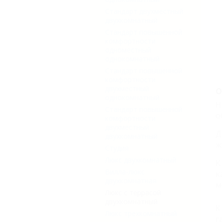
Стандарт двухместный
двухкомнатный
Стандарт повышенной
комфортности
одноместный
однокомнатный
Стандарт повышенной
комфортности
двухместный
О
однокомнатный
Н
Стандарт повышенной
о
комфортности
двухместный
Д
двухкомнатный
ж
Студия
Люкс двухкомнатный
К
Вилла-люкс
к
двухкомнатная
м
Люкс с террасой
двухкомнатный
К
Люкс трехкомнатный
г