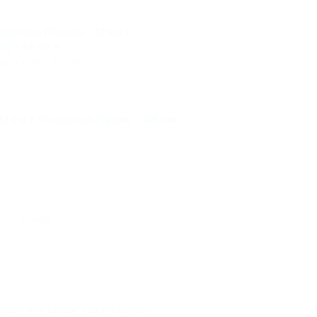
Красная Поляна - 42 км
) - 62 км
е (Сочи) - 111 км
82 км
Феодосия (Крым) - 405 км
О проекте
доменного имени", свидетельство о