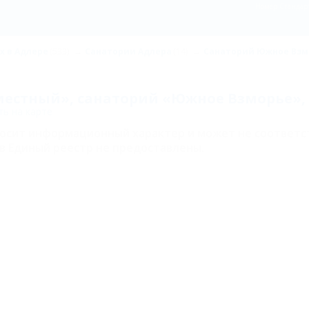
Номер Стандар
х в Адлере
(533)
Санатории Адлера
(14)
Санаторий Южное Взм
естный», санаторий «Южное Взморье»,
ь на карте
носит информационный характер и может не соответс
в Единый реестр не предоставлены.