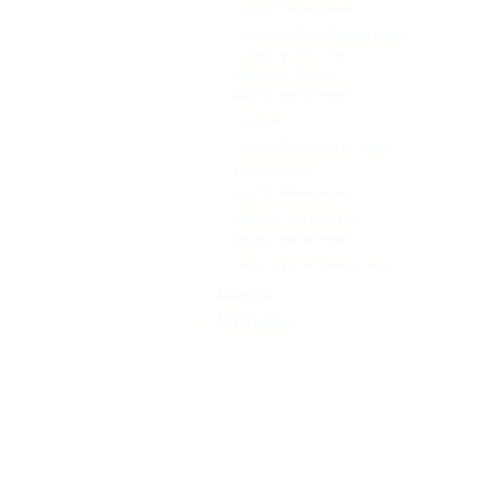
однокомнатный
Стандарт повышенной
комфортности
двухместный
двухкомнатный
Студия
Люкс двухкомнатный
Вилла-люкс
двухкомнатная
Люкс с террасой
двухкомнатный
Люкс трехкомнатный
Карта
Отзывы