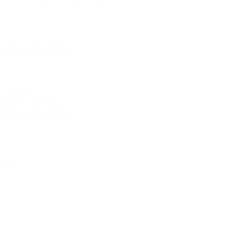
ты Адлера
(14)
 - 19 км
(Сочи) - 38 км
 (Пицунда) - 88 км
1 км