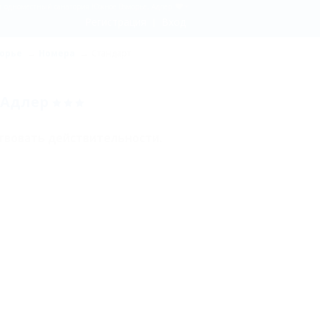
т одноместный санатория Южное Взморье, Адлер
Регистрация
Вход
орье
Номера
Стандарт
 Адлер
твовать действительности.