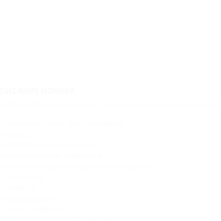
ПИСАНИЕ НОМЕРА
омфортабельный номер с одноместным размещением. В
балкон (в некоторых номерах);
комод;
кровать односпальная;
прикроватные тумбочки;
система общего кондиционирования;
телевизор;
телефон;
холодильник;
электрочайник;
санузел с душевой кабиной;