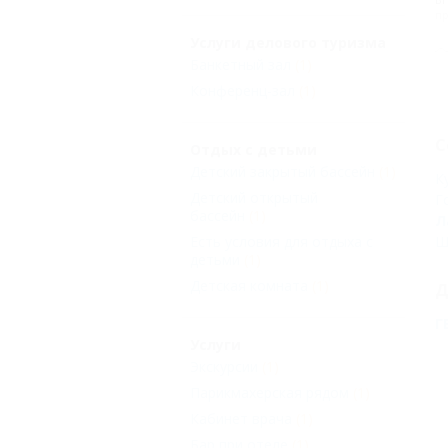
пр
Услуги делового туризма
Банкетный зал
(1)
Конференц-зал
(1)
С
Отдых с детьми
Детский закрытый бассейн
(1)
К
Детский открытый
Г
бассейн
(1)
Л
Ш
Есть условия для отдыха с
детьми
(1)
Детская комната
(1)
Д
Г
Услуги
Экскурсии
(1)
Парикмахерская рядом
(1)
Кабинет врача
(1)
Бар при отеле
(1)