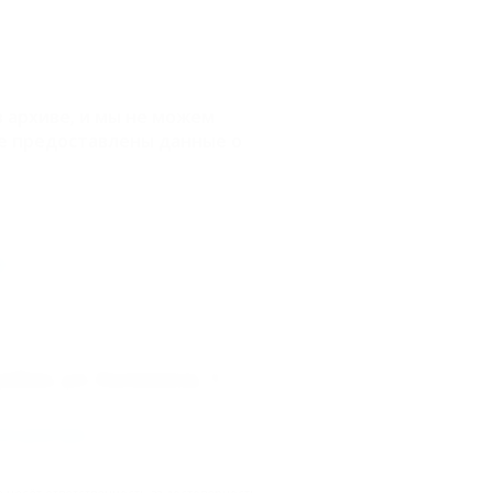
 архиве, и мы не можем
е предоставлены данные о
е
айон, ул. Калинина, 1
го реестра
.
несёт ответственность за достоверность