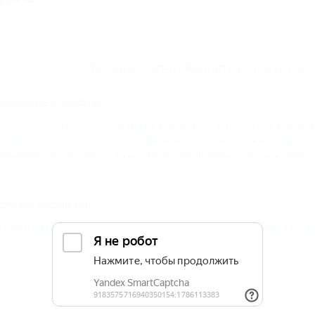
едставленных данных.
Все
санатории Адлера
и
пансиона
оседние курорты
удепста (Сочи) - 19 км
Мацеста (Сочи) - 19 км
Хоста (Сочи)
орный Воздух (Сочи) - 23 км
Дагомыс (Сочи) - 30 км
Адлер 
азаревское (Сочи) - 69 км
Красная Поляна - 75 км
Лдзаа
епси (Туапсе) - 100 км
ругие курорты
ЕЛЕНДЖИК - 171 км
АНАПА - 241 км
Большая Алушта - 44