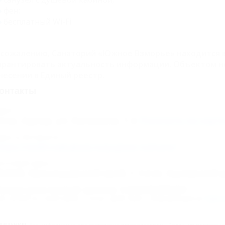
фен;
бесплатный
Wi-Fi.
 сожалению, Санаторий «Южное Взморье» находится в
арантировать актуальность информации. Объектом н
несении в Единый реестр.
онтакты
дрес:
очи, Адлер, ул. Калинина, 1
Показать на карт
дрес в Интернете:
ttps://otdih.nakubani.ru/yujnoe-vzmore/
очтовый адрес:
54340, Краснодарский край, г. Сочи, Адлерский р
омер реестровой записи: С232025000203
ип объекта: Санаторий, Статус: Действует. Информация из
Едино
НИМАНИЕ!
Вся информация предоставлена туроператором. Редакция портала не 