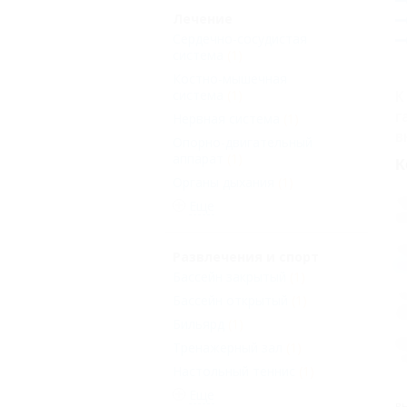
Лечение
Сердечно-сосудистая
система
(1)
Костно-мышечная
система
(1)
К
г
Нервная система
(1)
в
Опорно-двигательный
аппарат
(1)
К
Органы дыхания
(1)
А
Еще
С
А
Развлечения и спорт
h
Бассейн закрытый
(1)
П
Бассейн открытый
(1)
3
Бильярд
(1)
Н
Тренажерный зал
(1)
Т
Настольный теннис
(1)
Еще
В