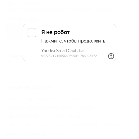
Адрес в Интернете:
https://otdih.nakubani.ru/zvezda-azova/
Почтовый адрес:
353522, Краснодарский край, р-н
Темрюкский, п. Пересыпь, пер.
Кооперативный, 11
ВНИМАНИЕ!
Вся информация предоставлена объектом. Редакция портала
не несёт ответственность за достоверность представленных данных.
Соседние курорты
Сенной (Темрюкский Район) - 19 км
Темрюк (Темрюкский Район) - 28 км
Тамань (Темрюкский Район) - 44 км
Волна (Темрюкский Район) - 55 км
АНАПА - 71 км
Джемете (Анапа) - 71 км