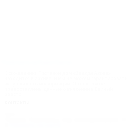
Посмотреть на Яндекс.Картах
К сожалению, Гостевой дом «Звезда Азова»
находится в архиве, и мы не можем гарантировать
актуальность информации. Объектом не
предоставлены данные о внесении в Единый
реестр.
Контакты
Адрес:
Темрюк, Пересыпьь, пер. Кооперативный, 11
Показать на карте