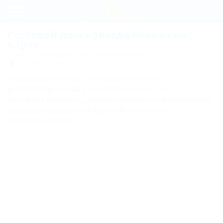
Регистрация
Гостевой дом «Звезда Азова» на
карте
Вход
Темрюк, Пересыпьь, пер. Кооперативный, 11
Показать на карте
Звезда
Архивный объект, публикация носит
Азова
информационный характер и может не
соответствовать действительности. Актуальные
Карта
данные о внесении в Единый реестр не
предоставлены.
Отзывы