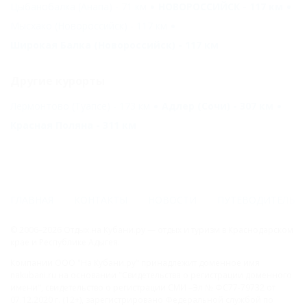
Цыбанобалка (Анапа) - 71 км
НОВОРОССИЙСК - 117 км
Мысхако (Новороссийск) - 117 км
Широкая Балка (Новороссийск) - 117 км
Другие курорты
Лермонтово (Туапсе) - 173 км
Адлер (Сочи) - 307 км
Красная Поляна - 311 км
ГЛАВНАЯ
КОНТАКТЫ
НОВОСТИ
ПУТЕВОДИТЕЛЬ
© 2006–2026 Отдых.на Кубани.ру — отдых и туризм в Краснодарском
крае и Республике Адыгея.
Компании ООО "На Кубани.ру" принадлежит доменное имя
nakubani.ru на основании "Свидетельства о регистрации доменного
имени", свидетельство о регистрации СМИ –Эл № ФС77-79732 от
07.12.2020 г. (12+), зарегистрировано Федеральной службой по