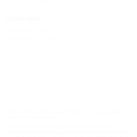
Широкая Балка (Новороссийск) - 117 км
Другие курорты
Ейск (Ейский Район) - 174 км
Вардане (Сочи) - 266 км
Адлер (Сочи) - 307 км
ГЛАВНАЯ
КОНТАКТЫ
НОВОСТИ
ПУТЕВОДИТЕЛЬ
© 2006–2026 Отдых.на Кубани.ру — отдых и туризм в Краснодарском
крае и Республике Адыгея.
Компании ООО "На Кубани.ру" принадлежит доменное имя
nakubani.ru на основании "Свидетельства о регистрации доменного