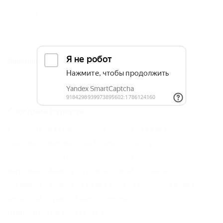
Почтовый адрес:
353522, Краснодарский край, р-н
Темрюкский, п. Пересыпь, пер.
Кооперативный, 11
ВНИМАНИЕ!
Вся информация предоставлена объектом. Редакция портала
не несёт ответственность за достоверность представленных данных.
Соседние курорты
Голубицкая (Темрюкский Район) - 12 км
Темрюк (Темрюкский Район) - 28 км
Тамань (Темрюкский Район) - 44 км
Витязево (Анапа) - 61 км
АНАПА - 71 км
Джемете (Анапа) - 71 км
Сукко (Анапа) - 87 км
Большой Утриш (Анапа) - 89 км
НОВОРОССИЙСК - 117 км