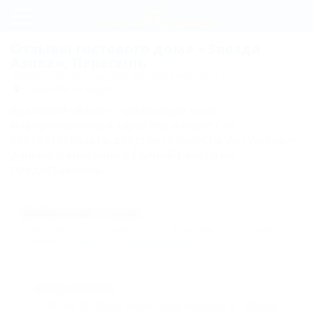
Регистрация
Отзывы гостевого дома «Звезда
Азова», Пересыпь
Вход
Темрюк, Пересыпьь, пер. Кооперативный, 11
Показать на карте
Звезда
Архивный объект, публикация носит
Азова
информационный характер и может не
соответствовать действительности. Актуальные
Карта
данные о внесении в Единый реестр не
предоставлены.
Отзывы
Добавление отзыва
Комментарии могут оставлять только авторизованные пользователи.
Пожалуйста,
войдите
или
зарегистрируйтесь
.
Феликс,
28.06.2014
С 16 по 26 июня этого года отдыхал в "Звезде