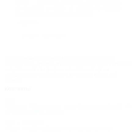
Азова". С критикой, описанной описанный выше,
не соглашусь в корне, но давайте по порядку.
Изначально отдых планировался в к...
подробнее
Добавить комментарий
К сожалению, Гостевой дом «Звезда Азова»
находится в архиве, и мы не можем гарантировать
актуальность информации. Объектом не
предоставлены данные о внесении в Единый
реестр.
Контакты
Адрес:
Темрюк, Пересыпьь, пер. Кооперативный, 11
Показать на карте
Адрес в Интернете:
https://otdih.nakubani.ru/zvezda-azova/