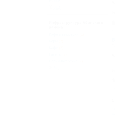
Новый
А
Еще
Р
Инфраструктура Абинского
района
Кафе и пиццерии
(2)
В
Бары
(2)
Г
Кафе
(2)
Газеты
(3)
А
Парикмахерские
(2)
Еще
И
С
С
Н