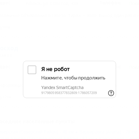
дрес:
Телефон:
Абинск, ул. Советов, 43а
Пок
екламные объявления в газете. Тираж – 4500. Выход один раз в 
569м
осход
азета
дрес:
Телефон:
Абинск, ул.
Пок
Республиканская, 42
нформационная и рекламная газета Абинского района.
1,2км
оседние населенные пункты
еверская (Северский Район) - 46 км
Варваровка (Анапа) - 78 км
овая Адыгея (Тахтамукайский Район) - 82 км
Крепостная (Север