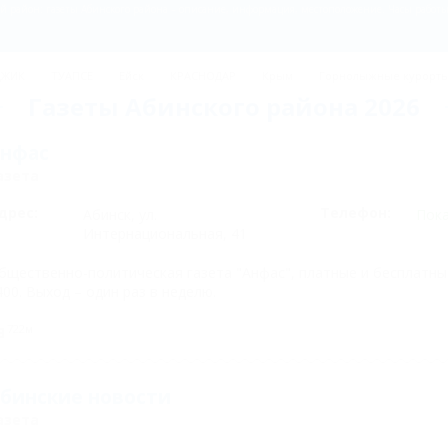
ДЖИК
ТУАПСЕ
Ейск
КРАСНОДАР
Крым
Горнолыжные курорт
Газеты Абинского района 2026
нфас
азета
дрес:
Телефон:
Абинск, ул.
Пок
Интернациональная, 41
бщественно-политическая газета "Анфас", платные и бесплатны
400. Выход – один раз в неделю.
722м
бинские новости
азета