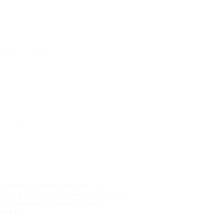
Сочи) - 170 км
О проекте
доменного имени", свидетельство о
фере связи, информационных технологий и
на основании "Свидетельства на
9 ГК РФ.