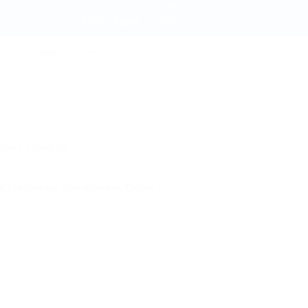
Абинский район: газеты Абинского района – описание, информация, местоположение. Часы работы, схема проезда. - Отдых.на Кубани.ру - Абинский район: СМИ и реклама Абинского района – описание, информация, местоположение. Часы работы, схема проезда. - Отдых.на Кубани.ру
Регистрация
Вход
ы
Термальные источники
азать телефон
е рекламные объявления. Тираж –