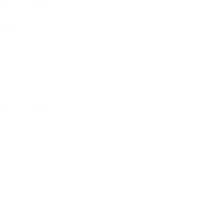
азать телефон
неделю.
азать телефон
ский Район) - 87 км