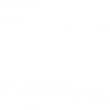
арьина Роща (Геленджик) - 92 км
де отдохнуть?
азаревское (Сочи) - 141 км
Дагомыс (Сочи) - 170 км
Вардане (
Контакты
Новости
Путеводитель
Форум
Профессионалам
Политика конфиденциальности
туризм в Краснодарском крае и Республике Адыгея.
доменное имя nakubani.ru на основании "Свидетельства о регистрации 
2.2020 г. (12+), зарегистрировано Федеральной службой по надзору в с
а так же товарный знак "НАКУБАНИ ОТДЫХ КУБАНИ ОТДЫХ.НА КУБАНИ.РУ" 
 юридическую защиту прав, согласно статьям 1252 ГК РФ, 1484 ГК РФ и 122