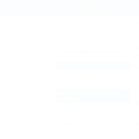
СОЧИ
АНАПА
ГЕЛЕН
А
Отдых в Абинском районе
Г
(4)
Газеты
(3)
А
Реклама
(1)
О
5
Все курорты Абинского
района
Шапсугская
Абинск
А
Эриванская
Г
Холмская