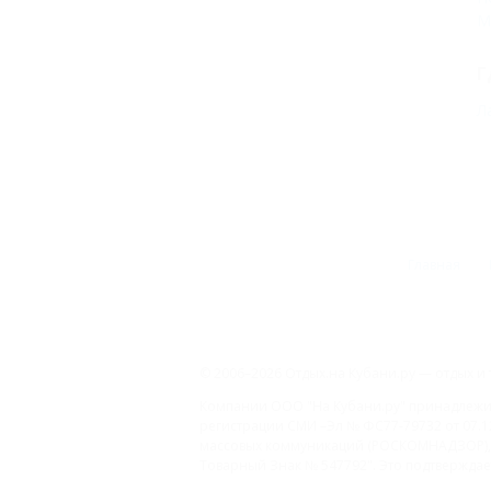
М
Г
Л
Главная
© 2006–2026 Отдых.на Кубани.ру — отдых и 
Компании ООО "На Кубани.ру" принадлежит 
регистрации СМИ –Эл № ФС77-79732 от 07.1
массовых коммуникаций (РОСКОМНАДЗОР), 
Товарный Знак № 547792". Это подтверждает