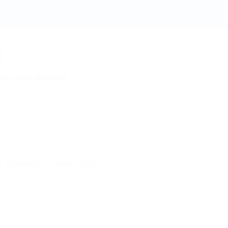
оположение, схема проезда - Отдых.на Кубани.ру
Регистрация
Вход
ы
Термальные источники
6
окзал Анапы
н
терминал, который находится в 7 км