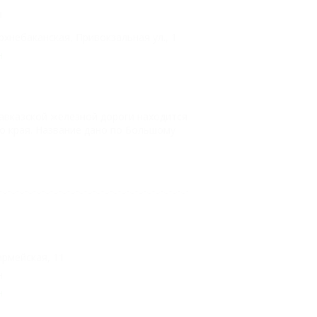
я
рхнебаканская, Привокзальная ул., 1
н
авказской железной дороги находится
о края. Название дано по Большому
армейская, 11
н
н