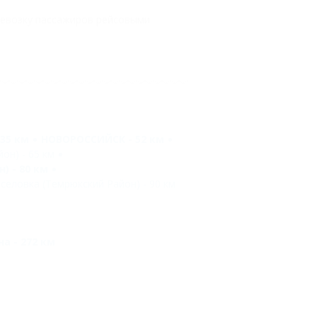
ревозку пассажиров рейсовыми
35 км
НОВОРОССИЙСК - 52 км
он) - 65 км
) - 80 км
селовка (Темрюкский Район) - 90 км
а - 272 км