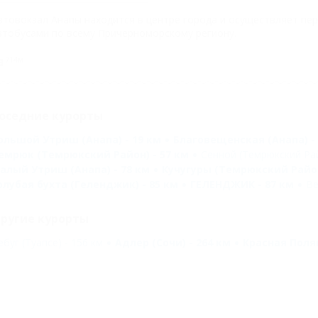
втовокзал Анапы находится в центре города и осуществляет пе
втобусами по всему Причерноморскому региону.
714м
оседние курорты
ольшой Утриш (Анапа) - 19 км
Благовещенская (Анапа) - 
емрюк (Темрюкский Район) - 57 км
Сенной (Темрюкский Рай
алый Утриш (Анапа) - 78 км
Кучугуры (Темрюкский Район
олубая бухта (Геленджик) - 85 км
ГЕЛЕНДЖИК - 87 км
Ве
ругие курорты
ебуг (Туапсе) - 156 км
Адлер (Сочи) - 264 км
Красная Полян