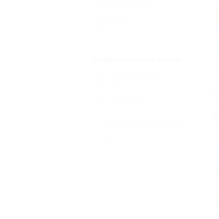
Благовещенская
(1)
Джигинка
(1)
Еще
Инфраструктура Анапы
Кафе и пиццерии
(68)
Э
Кафе
(64)
в
Рестораны
(26)
Н
Бары
(14)
Столовые и закусочные
(6)
Еще