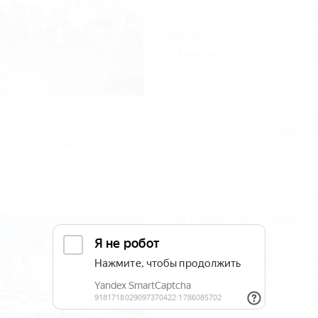
Железнодорожная станци
Адрес:
Новороссийск, Ве
Телефон:
Показать телефо
то железнодорожная станция Краснодарского региона Северо-К
 поселке Верхнебаканском города Новороссийска Краснодарског
овороссийскому тоннелю, располагающемуся южнее станции.
16км
Автовокзал Анапы
Автовокзал
Адрес:
Анапа, ул. Красно
Телефон:
Показать телефо
Телефон:
Показать телефо