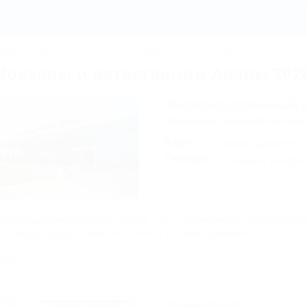
АНАПА: вокзалы и автостанции Анапы – описание, мест
ДЖИК
ТУАПСЕ
Ейск
КРАСНОДАР
Крым
Горнолыжные курорт
Вокзалы и автостанции Анапы 202
Железнодорожный в
Железнодорожный вокзал
Адрес:
Анапа, Джемете
Телефон:
Показать телефо
елезнодорожный вокзал Анапы – это современный транспортный 
т города-курорта Анапа и в 1 км от поселка Джемете.
6км
Тоннельная