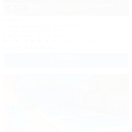
1 / 23
Искра
Гостинично-туристический комплекс
Темрюк, Кучугуры ул. Мира, 29
200м до моря
282м до центра
Питание
Кондиционер
Бассейн
Автостоянка
+7 (918) 460-96-04
6 600
руб.
от
2 взр. в августе