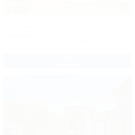
1 / 50
Lavrio (Лаврио)
Гостевой дом
Темрюк, Кучугуры, ул. Светлая, 4а
300м до моря
250м до центра
Wi-Fi
Кондиционер
Бассейн
Автостоянка
+7 (918) 454-34-53
2 400
руб.
от
2 взр. в августе