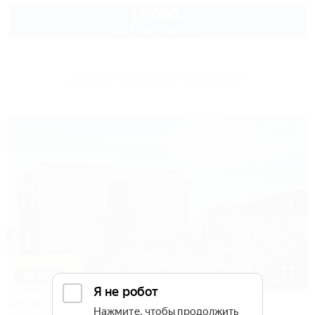
11 000
руб.
от
до 4 взр. в августе
Другие объекты Веселовки
1 / 25
Дельфин