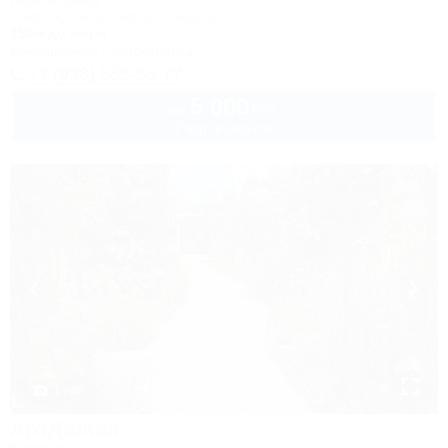
База отдыха
Темрюк, Веселовка, ул. Невская, 13
150м до моря
Кондиционер
Автостоянка
+7 (938) 555-56-77
5 000
руб.
от
2 взр. в августе
1 / 46
АртДиЖан