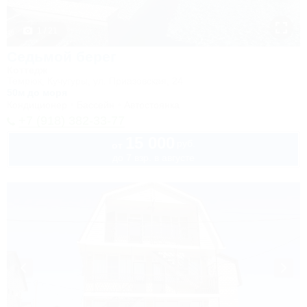
1 / 21
Седьмой берег
Коттедж
Темрюк, Кучугуры, ул. Приазовская, 24
50м до моря
Кондиционер
Бассейн
Автостоянка
+7 (918) 382-33-77
15 000
руб.
от
до 7 взр. в августе