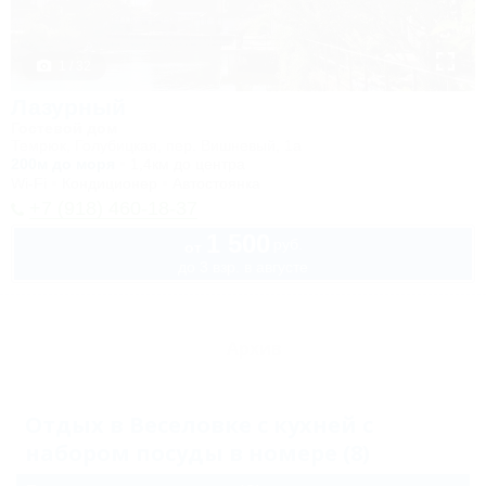
1 / 32
Лазурный
Гостевой дом
Темрюк, Голубицкая, пер. Вишневый, 1а
200м до моря
1,4км до центра
Wi-Fi
Кондиционер
Автостоянка
+7 (918) 460-18-37
1 500
руб.
от
до 3 взр. в августе
Архив
Отдых в Веселовке с кухней с
набором посуды в номере (8)