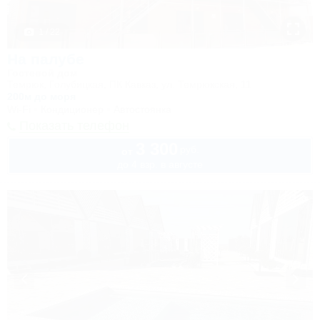
1 / 22
На палубе
Гостевой дом
Темрюк, Голубицкая, ПК Кавказ, ул. Темрюкская, 11
200м до моря
Wi-Fi
Кондиционер
Автостоянка
Показать телефон
3 300
руб.
от
до 4 взр. в августе