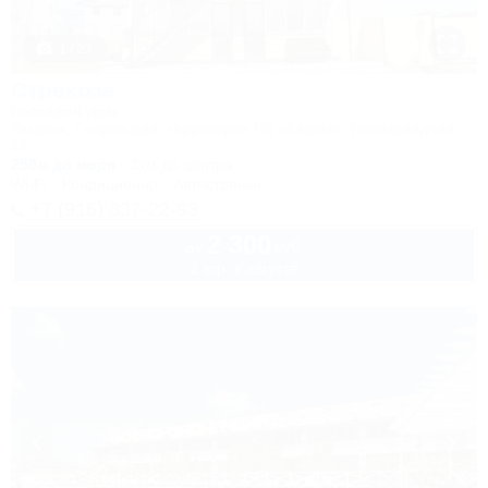
1 / 23
Стрекоза
Гостевой дом
Темрюк, Голубицкая, территория ПК «Кавказ», Новозападная,
44
250м до моря
3км до центра
Wi-Fi
Кондиционер
Автостоянка
+7 (916) 837-22-93
2 300
руб.
от
2 взр. в августе