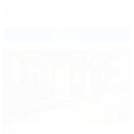
Коттедж
Темрюк, Веселовка, пер. Дорожный, 3
200м до моря
Wi-Fi
Кондиционер
Автостоянка
+7 (989) 211-15-16
4 000
руб.
от
2 взр. в августе
1 / 28
Пляж