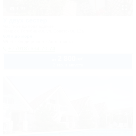
1 / 57
У двух сестер
Частное домовладение
Темрюк, Голубицкая, ул. Советская, 12а
600м до моря
Wi-Fi
Кондиционер
Автостоянка
+7 (918) 634-70-74
2 800
руб.
от
2 взр. в августе