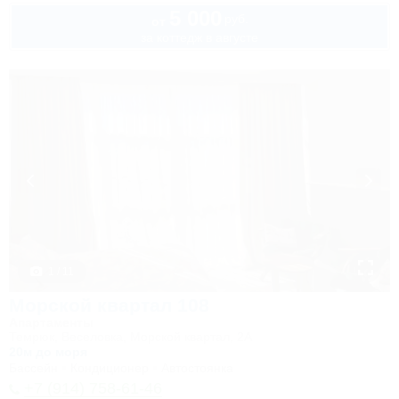
5 000
руб.
от
за коттедж в августе
1 / 11
Морской квартал 108
Апартаменты
Темрюк, Веселовка, Морской квартал, 2А
20м до моря
Бассейн
Кондиционер
Автостоянка
+7 (914) 758-61-46