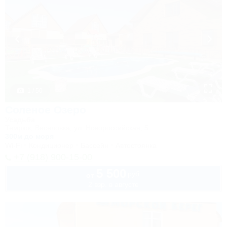
1 / 50
Соленое Озеро
Усадьба
Темрюк, Веселовка, ул. Новороссийская, 5
300м до моря
Wi-Fi
Кондиционер
Бассейн
Автостоянка
+7 (918) 900-15-00
5 500
руб.
от
2 взр. в августе