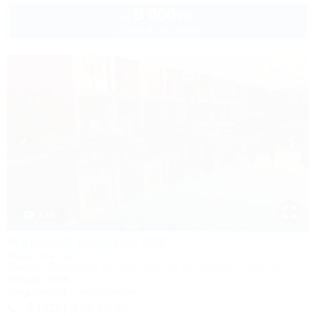
9 000
руб.
от
2 взр. в сентябре
1 / 31
Морской Квартал 106
Апартаменты
Темрюк, Веселовка, ул. Морская, 4а, ЖК "Морской квартал"
20м до моря
Кондиционер
Автостоянка
+7 (918) 476-57-92