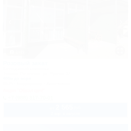
1 / 21
Розовый закат
Коттеджный комплекс
Темрюк, Веселовка, ул. Жукова, 14
400м до моря
Wi-Fi
Кондиционер
Автостоянка
Акция "Обвал цен!"
+7 (988) 317-70-01
2 565
руб.
от
2 взр. в августе