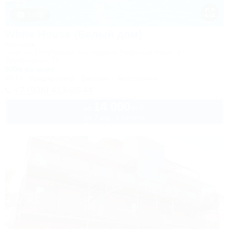
1 / 52
White House (Белый дом)
Коттедж
Темрюк, Голубицкая, Кооператив Лазурный Берег, ул.
Прибрежная, 75
500м до моря
Wi-Fi
Кондиционер
Бассейн
Автостоянка
+7 (938) 413-05-44
14 000
руб.
от
до 7 взр. в августе