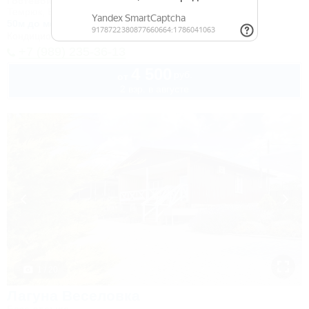
Гостевой дом
Темрюк, Веселовка, ул. Морская, 2б
50м до моря
Кондиционер
Автостоянка
+7 (989) 235-36-13
4 500
руб.
от
2 взр. в августе
1 / 20
Лагуна Веселовка