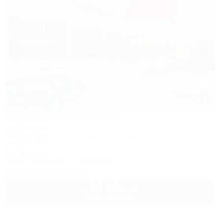
1 / 28
Морской квартал 209
Апартаменты
Темрюк, Веселовка, ул. Морская, 2Г, корпус 2, ЖК "Морской
квартал" 209
10м до моря
Wi-Fi
Кондиционер
Автостоянка
+7 (905) 470-30-38
10 000
руб.
от
2 взр. в августе