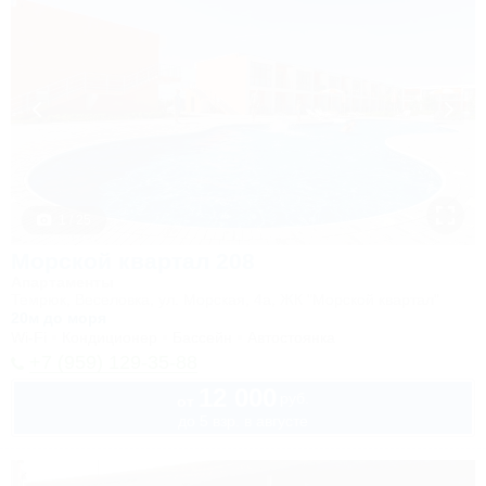
1 / 25
Морской квартал 208
Апартаменты
Темрюк, Веселовка, ул. Морская, 4а, ЖК "Морской квартал"
20м до моря
Wi-Fi
Кондиционер
Бассейн
Автостоянка
+7 (959) 129-35-88
12 000
руб.
от
до 5 взр. в августе