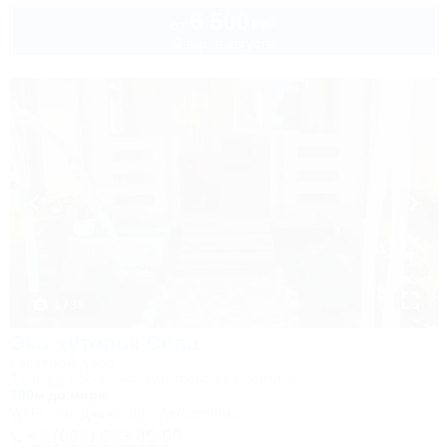
6 500
руб.
от
2 взр. в августе
1 / 36
Эко-хуторок Сова
Гостевой двор
Темрюк, Веселовка, Дмитровский проезд, 6
100м до моря
Wi-Fi
Кондиционер
Автостоянка
+7 (967) 673-45-95