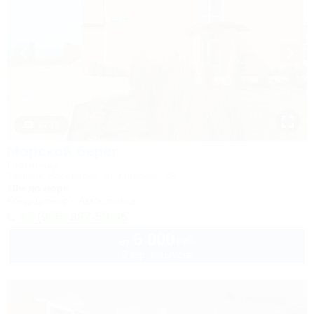
1 / 39
Морской берег
Гостиница
Темрюк, Веселовка, ул. Морская, 4Б
10м до моря
Кондиционер
Автостоянка
+7 (906) 987-50-95
6 000
руб.
от
2 взр. в августе