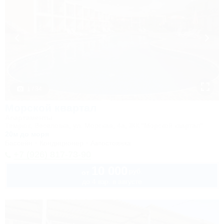
1 / 34
Морской квартал
Апартаменты
Темрюк, Веселовка, ул. Морская, 4а, ЖК "Морской квартал"
20м до моря
Бассейн
Кондиционер
Автостоянка
+7 (926) 817-73-90
10 000
руб.
от
до 4 взр. в августе