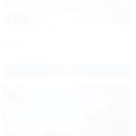
1 / 31
Голубицкая Onix
Отель
Темрюк, Голубицкая, ул. Курортная, 127
9м до моря
Питание
Wi-Fi
Кондиционер
Бассейн
Автостоянка
+7 (967) 660-20-10
3 000
руб.
от
2 взр. в августе