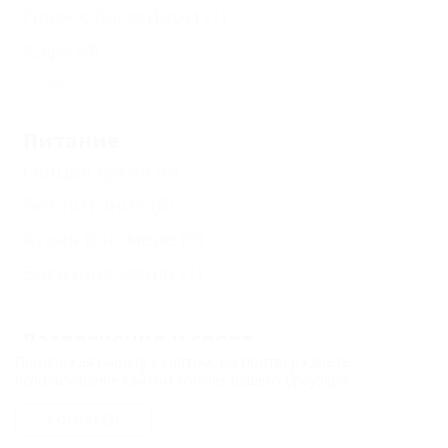
Пляж с бассейном
(1)
Кафе
(4)
Еще
Питание
Общая кухня
(6)
Без питания
(6)
Кухня в номере
(6)
Заказное меню
(1)
Развлечения и спорт
Продолжая работу с сайтом, вы подтверждаете
Бассейн открытый
(7)
использование сайтом cookies вашего браузера.
Детский бассейн
(1)
СОГЛАСЕН
Настольный теннис
(1)