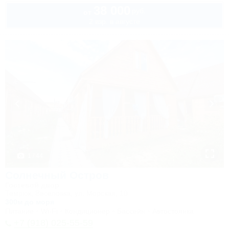
38 000
руб.
от
2 взр. в августе
1 / 44
Солнечный Остров
Гостевой двор
Темрюк, Веселовка, ул. Морская, 10
300м до моря
Питание
Wi-Fi
Кондиционер
Бассейн
Автостоянка
+7 (918) 025-55-59