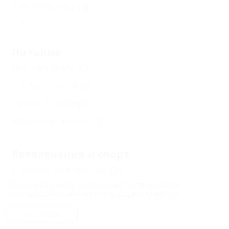
Катамараны
(4)
Еще
Питание
Без питания
(6)
Общая кухня
(6)
Кухня в номере
(6)
Заказное меню
(1)
Развлечения и спорт
Бассейн открытый
(7)
Продолжая работу с сайтом, вы подтверждаете
Детский бассейн
(1)
использование сайтом cookies вашего браузера.
Настольный теннис
(1)
СОГЛАСЕН
Волейбол
(2)