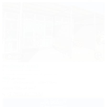
1 / 21
Розовый закат
Коттеджный комплекс
Темрюк, Веселовка, ул. Жукова, 14
400м до моря
Wi-Fi
Кондиционер
Автостоянка
Акция "Обвал цен!"
+7 (988) 317-70-01
2 565
руб.
от
2 взр. в августе