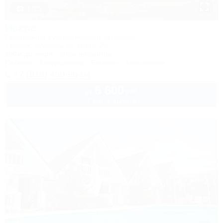
1 / 23
Искра
Гостинично-туристический комплекс
Темрюк, Кучугуры ул. Мира, 29
200м до моря
282м до центра
Питание
Кондиционер
Бассейн
Автостоянка
+7 (918) 460-96-04
6 600
руб.
от
2 взр. в августе