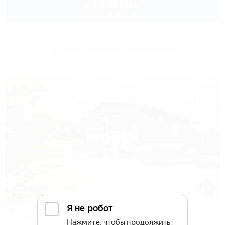
10 000
руб.
от
2 взр. в августе
Другие объекты Веселовки
1 / 20
Лагуна Веселовка
База отдыха