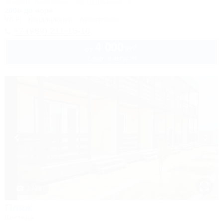
Темрюк, Веселовка, пер. Дорожный, 3
200м до моря
Wi-Fi
Кондиционер
Автостоянка
+7 (989) 211-15-16
4 000
руб.
от
2 взр. в августе
1 / 28
Пляж
Коттедж