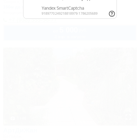
Темрюк, Веселовка, ул. Невская, 13
150м до моря
Кондиционер
Автостоянка
+7 (938) 555-56-77
5 000
руб.
от
2 взр. в августе
1 / 46
АртДиЖан
Коттедж