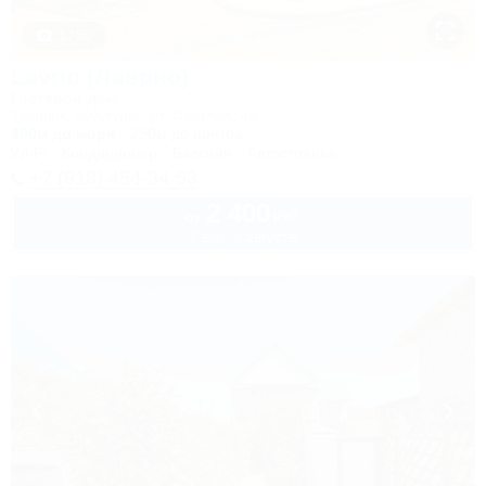
1 / 50
Lavrio (Лаврио)
Гостевой дом
Темрюк, Кучугуры, ул. Светлая, 4а
300м до моря
250м до центра
Wi-Fi
Кондиционер
Бассейн
Автостоянка
+7 (918) 454-34-53
2 400
руб.
от
2 взр. в августе