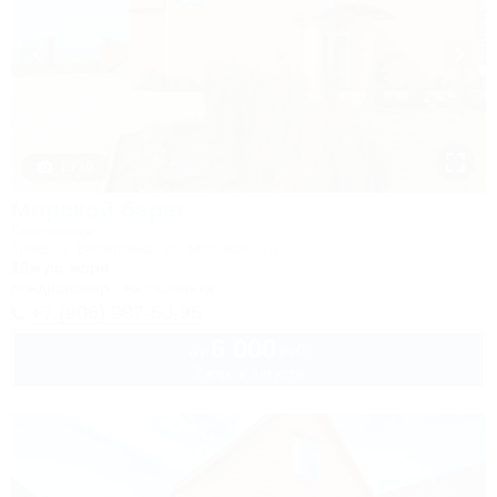
1 / 39
Морской берег
Гостиница
Темрюк, Веселовка, ул. Морская, 4Б
10м до моря
Кондиционер
Автостоянка
+7 (906) 987-50-95
6 000
руб.
от
2 взр. в августе