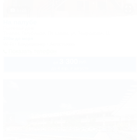
1 / 22
На палубе
Гостевой дом
Темрюк, Голубицкая, ПК Кавказ, ул. Темрюкская, 11
200м до моря
Wi-Fi
Кондиционер
Автостоянка
Показать телефон
3 300
руб.
от
до 4 взр. в августе