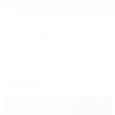
Фильтры и сортировка
Главная
СОЧИ
АНАПА
ГЕЛЕНДЖИК
ТУАПСЕ
ЕЙСК
КР
Регистрация
Гостиницы и отели
Вход
Веселовки с прачечной
2026
Дата заезда
Дата выезда
Список
На карте
Отзывы