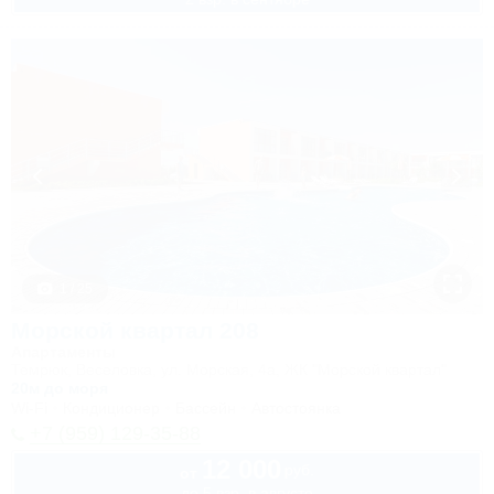
1 / 25
Морской квартал 208
Апартаменты
Темрюк, Веселовка, ул. Морская, 4а, ЖК "Морской квартал"
20м до моря
Wi-Fi
Кондиционер
Бассейн
Автостоянка
+7 (959) 129-35-88
12 000
руб.
от
до 5 взр. в августе