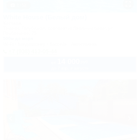
1 / 52
White House (Белый дом)
Коттедж
Темрюк, Голубицкая, Кооператив Лазурный Берег, ул.
Прибрежная, 75
500м до моря
Wi-Fi
Кондиционер
Бассейн
Автостоянка
+7 (938) 413-05-44
14 000
руб.
от
до 7 взр. в августе