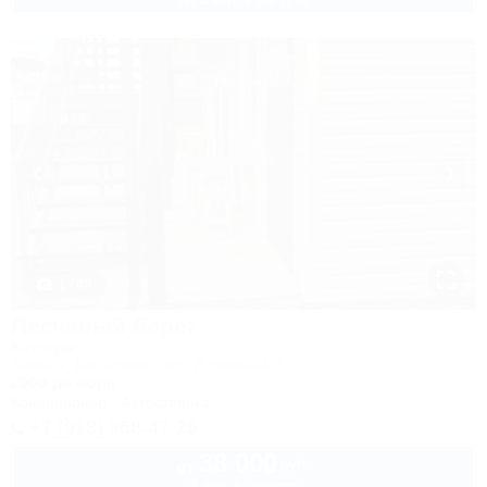
1 / 49
Песчаный берег
Коттедж
Темрюк, Веселовка, пер. Дорожный, 4
200м до моря
Кондиционер
Автостоянка
+7 (918) 968-47-26
38 000
руб.
от
2 взр. в августе