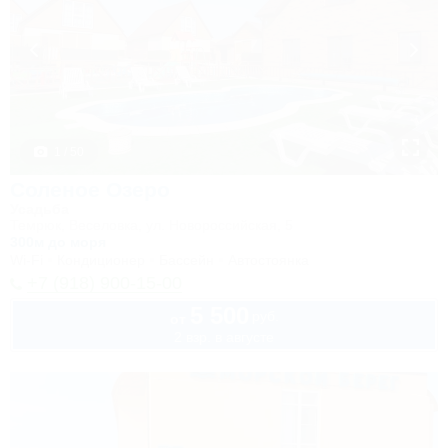
1 / 50
Соленое Озеро
Усадьба
Темрюк, Веселовка, ул. Новороссийская, 5
300м до моря
Wi-Fi
Кондиционер
Бассейн
Автостоянка
+7 (918) 900-15-00
5 500
руб.
от
2 взр. в августе