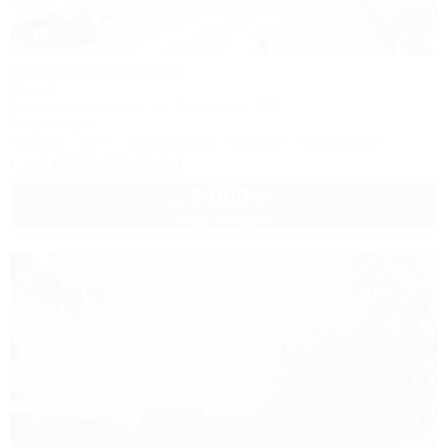
1 / 31
Голубицкая Onix
Отель
Темрюк, Голубицкая, ул. Курортная, 127
9м до моря
Питание
Wi-Fi
Кондиционер
Бассейн
Автостоянка
+7 (967) 660-20-10
3 000
руб.
от
2 взр. в августе