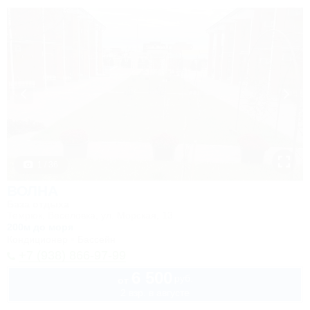
1 / 36
ВОЛНА
База отдыха
Темрюк, Веселовка, ул. Морская, 13
200м до моря
Кондиционер
Бассейн
+7 (938) 866-97-99
6 500
руб.
от
2 взр. в августе