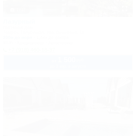
1 / 32
Лазурный
Гостевой дом
Темрюк, Голубицкая, пер. Вишневый, 1а
200м до моря
1,4км до центра
Wi-Fi
Кондиционер
Автостоянка
+7 (918) 460-18-37
1 500
руб.
от
до 3 взр. в августе