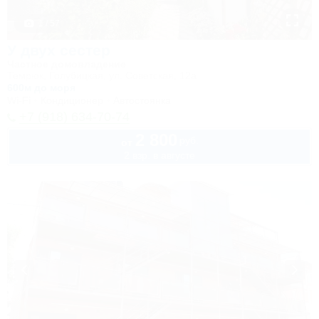
1 / 57
У двух сестер
Частное домовладение
Темрюк, Голубицкая, ул. Советская, 12а
600м до моря
Wi-Fi
Кондиционер
Автостоянка
+7 (918) 634-70-74
2 800
руб.
от
2 взр. в августе