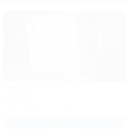
1 / 11
Морской квартал 108
Апартаменты
Темрюк, Веселовка, Морской квартал, 2А
20м до моря
Бассейн
Кондиционер
Автостоянка
+7 (914) 758-61-46
9 000
руб.
от
2 взр. в сентябре