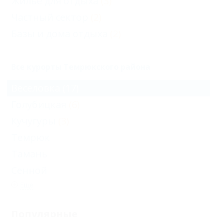
Жильё для отдыха
(3)
Частный сектор
(2)
Базы и дома отдыха
(2)
Все курорты Темрюкского района
Веселовка
(17)
Голубицкая
(6)
Кучугуры
(3)
Темрюк
Тамань
Сенной
Еще
Популярные