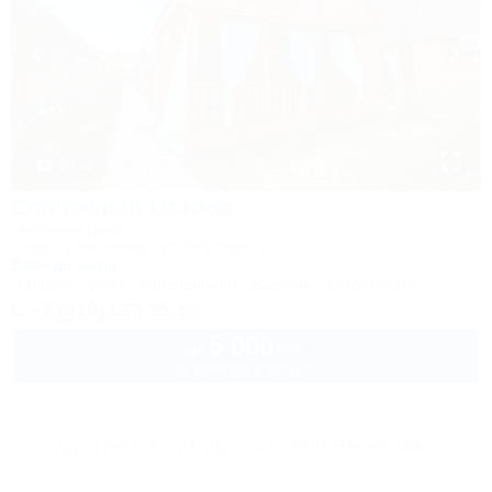
1 / 44
Солнечный Остров
Гостевой двор
Темрюк, Веселовка, ул. Морская, 10
300м до моря
Питание
Wi-Fi
Кондиционер
Бассейн
Автостоянка
+7 (918) 025-55-59
5 000
руб.
от
за коттедж в августе
Другие Гостиницы и отели Веселовки