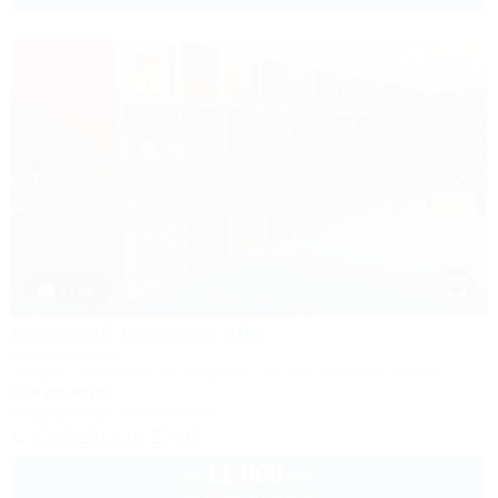
1 / 31
Морской Квартал 106
Апартаменты
Темрюк, Веселовка, ул. Морская, 4а, ЖК "Морской квартал"
20м до моря
Кондиционер
Автостоянка
+7 (918) 476-57-92
11 000
руб.
от
до 4 взр. в августе