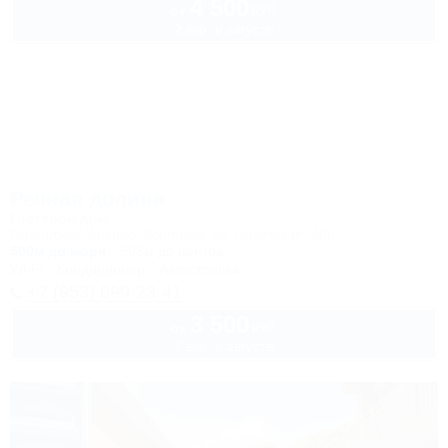
4 500
руб.
от
2 взр. в августе
Речная долина
Гостевой дом
Геленджик, Архипо-Осиповка, ул. Советская, 46б
500м до моря
593м до центра
Wi-Fi
Кондиционер
Автостоянка
+7 (953) 099-23-41
3 500
руб.
от
2 взр. в августе