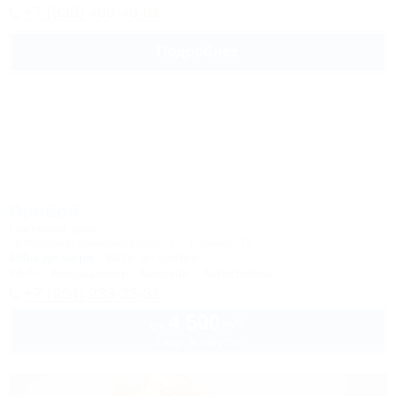
+7 (938) 400-40-01
Подробнее
Прибой
Гостевой дом
Геленджик, Дивноморское, ул. Ленина, 16
600м до моря
607м до центра
Wi-Fi
Кондиционер
Бассейн
Автостоянка
+7 (964) 933-33-31
4 500
руб.
от
2 взр. в августе