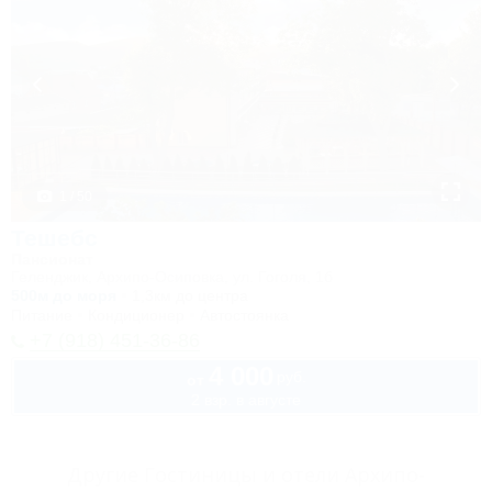
1 / 50
Тешебс
Пансионат
Геленджик, Архипо-Осиповка, ул. Гоголя, 1б
500м до моря
1,3км до центра
Питание
Кондиционер
Автостоянка
+7 (918) 451-36-86
4 000
руб.
от
2 взр. в августе
Другие Гостиницы и отели Архипо-