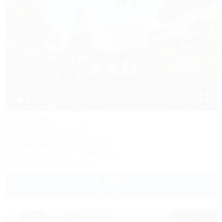
1 / 39
Валерия
Частное домовладение
Геленджик, ул. Ульяновская, 7
150м до моря
2,5км до центра
Wi-Fi
Кондиционер
Автостоянка
+7 (918) 350-55-52
2 000
руб.
от
2 взр. в августе