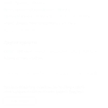
Агой (Туапсе) - 67 км
Прасковеевка (Геленджик) - 68 км
ГОРЯЧИЙ КЛЮЧ - 73 км
Шепси (Туапсе) - 94 км
Абрау-Дюрсо (Новороссийск) - 109 км
Аше (Сочи) - 115 км
Другие курорты
СОЧИ - 130 км
Темрюк (Темрюкский Район) - 131 км
Адлер (Сочи) - 152 км
ГЛАВНАЯ
КОНТАКТЫ
НОВОСТИ
ПУТЕВОДИТЕЛЬ
© 2006–2026 Отдых.на Кубани.ру — отдых и туризм в Краснодарском
Продолжая работу с сайтом, вы подтверждаете
крае и Республике Адыгея.
использование сайтом cookies вашего браузера.
Компании ООО "На Кубани.ру" принадлежит доменное имя
nakubani.ru на основании "Свидетельства о регистрации доменного
СОГЛАСЕН
имени", свидетельство о регистрации СМИ –Эл № ФС77-79732 от