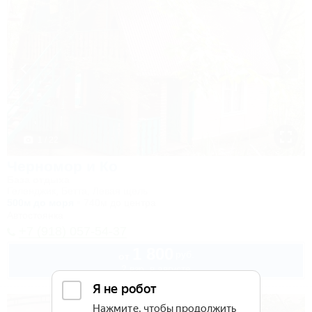
1 / 22
Черномор и Ко
База отдыха
Геленджик, Бетта, Левая щель
500м до моря
740м до центра
Автостоянка
+7 (918) 057-54-37
1 800
руб.
от
2 взр. в августе