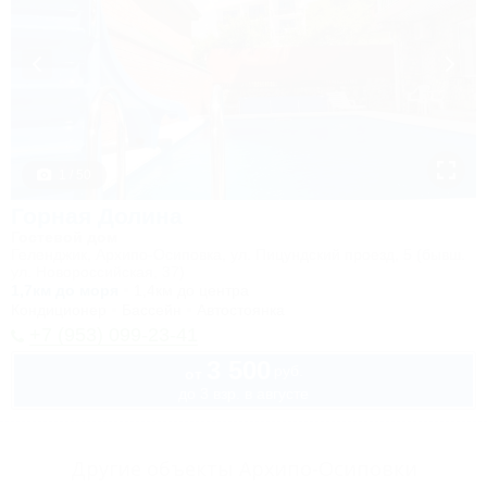
1 / 50
Горная Долина
Гостевой дом
Геленджик, Архипо-Осиповка, ул. Пицундский проезд, 5 (бывш.
ул. Новороссийская, 37)
1,7км до моря
1,4км до центра
Кондиционер
Бассейн
Автостоянка
+7 (953) 099-23-41
3 500
руб.
от
до 3 взр. в августе
Другие объекты Архипо-Осиповки