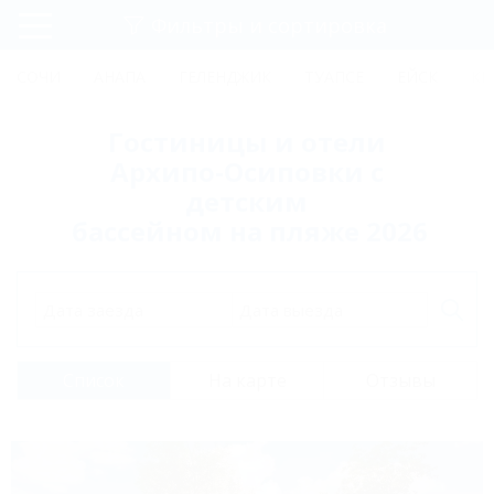
Фильтры и сортировка
Главная
СОЧИ
АНАПА
ГЕЛЕНДЖИК
ТУАПСЕ
ЕЙСК
КР
Регистрация
Гостиницы и отели
Вход
Архипо-Осиповки с
детским
бассейном на пляже 2026
Дата заезда
Дата выезда
Список
На карте
Отзывы