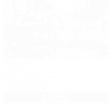
1 / 13
Миллениум
Гостевой дом
Геленджик, Криница, ул. Мира, 23а
400м до моря
326м до центра
Wi-Fi
Кондиционер
Автостоянка
+7 (988) 765-17-72
1 800
руб.
от
2 взр. в августе