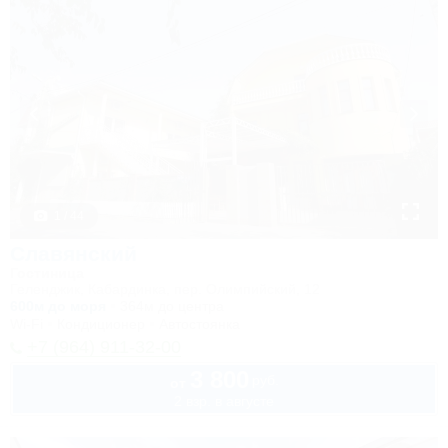
1 / 44
Славянский
Гостиница
Геленджик, Кабардинка, пер. Олимпийский, 12
600м до моря
364м до центра
Wi-Fi
Кондиционер
Автостоянка
+7 (964) 911-32-00
3 800
руб.
от
2 взр. в августе