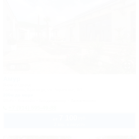
1 / 33
Амур
База отдыха
Геленджик, Криница, ул. Заречная, 3/1
200м до моря
Wi-Fi
Бассейн
Кондиционер
Автостоянка
+7 (914) 595-49-88
7 100
руб.
от
2 взр. в августе