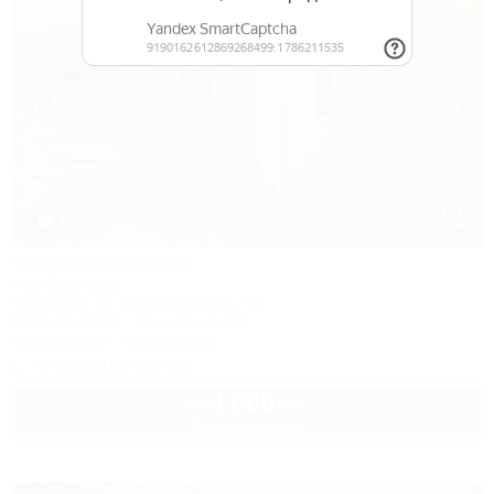
1 / 33
Тетушка Полли
Гостевой дом
Геленджик, ул. Серафимовича, 14
300м до моря
1,1км до центра
Кондиционер
Автостоянка
+7 918 412-19-95
4 000
руб.
от
2 взр. в августе