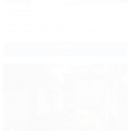
Вероника
Гостевой дом
Геленджик, Кабардинка, ул. Октябрьская, 12
1,0км до моря
1,1км до центра
Питание
Кондиционер
Бассейн
Автостоянка
+7 (918) 188-48-58
4 000
руб.
от
2 взр. в августе
1 / 21