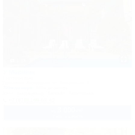
1 / 13
У Марины
Гостевой дом
Геленджик, Кабардинка, ул. Акварельная, 6
700м до моря
659м до центра
Wi-Fi
Кондиционер
Бассейн
Автостоянка
+7 (918) 169-62-42
3 000
руб.
от
2 взр. в августе