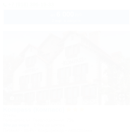
+7 (918) 396-19-33
6 000
руб.
от
2 взр. в августе
1 / 16
Kompass (Компасс)
Отель
Геленджик, ул. Революционная, 29а
30м до моря
2,4км до центра
Питание
Wi-Fi
Кондиционер
Автостоянка