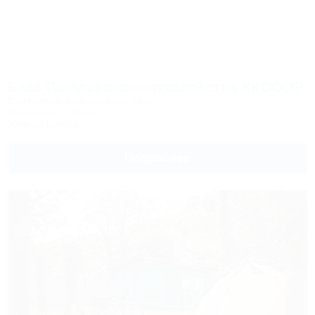
База Пшадского охотхозяйства ККОООР
Охотничье-рыболовная база
Геленджик, Пшада
30км до центра
Подробнее