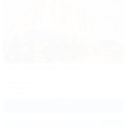
1 / 49
Grand Sofia (Гранд София)
Отель
Геленджик, Кабардинка, ул. Революционная, 126
350м до моря
Wi-Fi
Бассейн
Кондиционер
Автостоянка
+7 (965) 465-67-67
7 000
руб.
от
до 3 взр. в августе