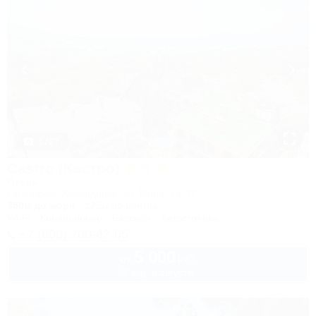
1 / 27
Castro (Кастро)
Отель
Геленджик, Кабардинка, ул. Мира, 15 "Б"
350м до моря
125м до центра
Wi-Fi
Кондиционер
Бассейн
Автостоянка
+7 (800) 700-42-65
5 000
руб.
от
2 взр. в августе